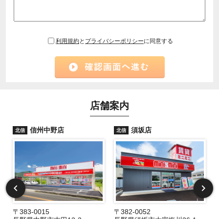
利用規約
と
プライバシーポリシー
に同意する
店舗案内
信州中野店
須坂店
北信
北信
〒383-0015
〒382-0052