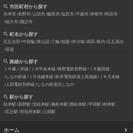
市区町村から探す
松本市
長野市
上田市
飯田市
塩尻市
千曲市
伊那市
岡谷市
佐久市
諏訪市
町名から探す
広丘吉田
中箕輪
里山辺
三輪
稲葉
井川城
高田
島内
広丘高出
笹賀
路線から探す
ＪＲ篠ノ井線
ＪＲ中央本線
長野電鉄長野線
ＪＲ飯田線
しなの鉄道
ＪＲ信越本線
松本電気鉄道上高地線
ＪＲ大糸線
上田電鉄別所線
しなの鉄道北しなの
駅から探す
松本駅
長野駅
北松本駅
南松本駅
西松本駅
平田駅
村井駅
広丘駅
市役所前駅
上田駅
ホーム