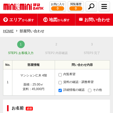
お気に入り
閲覧履歴
0
0
エリア
地図
お問い合わせ
から探す
から探す
HOME
部屋問い合わせ
STEP1 お客様入力
STEP2 内容確認
STEP3 完了
No.
部屋情報
問い合わせ内容
内覧希望
マンション仁木 4階
賃料の確認・調整希望
1
面積：25.00㎡
賃料：45,000円
詳細情報の確認
その他
お名前
必須