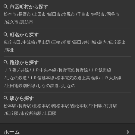
市区町村から探す
松本市
長野市
上田市
飯田市
塩尻市
千曲市
伊那市
岡谷市
佐久市
諏訪市
町名から探す
広丘吉田
中箕輪
里山辺
三輪
稲葉
高田
井川城
島内
広丘高出
寿北
路線から探す
ＪＲ篠ノ井線
ＪＲ中央本線
長野電鉄長野線
ＪＲ飯田線
しなの鉄道
ＪＲ信越本線
松本電気鉄道上高地線
ＪＲ大糸線
上田電鉄別所線
しなの鉄道北しなの
駅から探す
松本駅
長野駅
北松本駅
南松本駅
西松本駅
平田駅
村井駅
広丘駅
市役所前駅
上田駅
ホーム