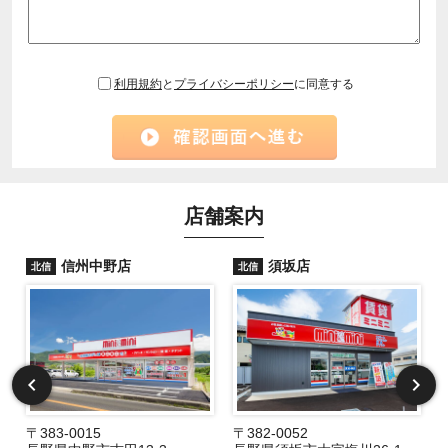
利用規約
と
プライバシーポリシー
に同意する
店舗案内
信州中野店
須坂店
北信
北信
〒383-0015
〒382-0052