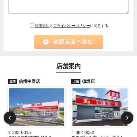
利用規約
と
プライバシーポリシー
に同意する
店舗案内
信州中野店
須坂店
北信
北信
〒383-0015
〒382-0052