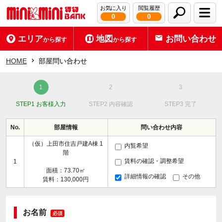
お気に入り
閲覧履歴
0
0
エリア
地図
お問い合わせ
から探す
から探す
HOME
部屋問い合わせ
STEP1 お客様入力
STEP2 内容確認
STEP3 完了
No.
部屋情報
問い合わせ内容
（仮）上田市住吉戸建A棟 1
内覧希望
階
賃料の確認・調整希望
1
面積：73.70㎡
詳細情報の確認
その他
賃料：130,000円
お名前
必須