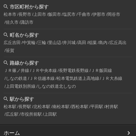
市区町村から探す
松本市
長野市
上田市
飯田市
塩尻市
千曲市
伊那市
岡谷市
佐久市
諏訪市
町名から探す
広丘吉田
中箕輪
三輪
里山辺
井川城
高田
稲葉
島内
広丘高出
笹賀
路線から探す
ＪＲ篠ノ井線
ＪＲ中央本線
長野電鉄長野線
ＪＲ飯田線
しなの鉄道
ＪＲ信越本線
松本電気鉄道上高地線
ＪＲ大糸線
上田電鉄別所線
しなの鉄道北しなの
駅から探す
松本駅
長野駅
北松本駅
南松本駅
西松本駅
平田駅
村井駅
広丘駅
市役所前駅
上田駅
ホーム