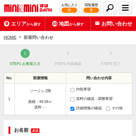
お気に入り
閲覧履歴
0
0
エリア
地図
お問い合わせ
から探す
から探す
HOME
部屋問い合わせ
STEP1 お客様入力
STEP2 内容確認
STEP3 完了
No.
部屋情報
問い合わせ内容
内覧希望
ソージュ 2階
賃料の確認・調整希望
1
面積：49.58㎡
賃料：-
詳細情報の確認
その他
お名前
必須