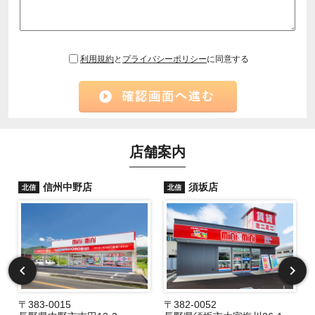
利用規約
と
プライバシーポリシー
に同意する
店舗案内
信州中野店
須坂店
北信
北信
〒383-0015
〒382-0052