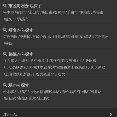
市区町村から探す
松本市
長野市
上田市
飯田市
塩尻市
千曲市
伊那市
岡谷市
佐久市
諏訪市
町名から探す
広丘吉田
中箕輪
三輪
里山辺
井川城
高田
稲葉
島内
広丘高出
笹賀
路線から探す
ＪＲ篠ノ井線
ＪＲ中央本線
長野電鉄長野線
ＪＲ飯田線
しなの鉄道
ＪＲ信越本線
松本電気鉄道上高地線
ＪＲ大糸線
上田電鉄別所線
しなの鉄道北しなの
駅から探す
松本駅
長野駅
北松本駅
南松本駅
西松本駅
平田駅
村井駅
広丘駅
市役所前駅
上田駅
ホーム