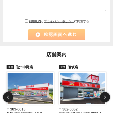
利用規約
と
プライバシーポリシー
に同意する
店舗案内
信州中野店
須坂店
北信
北信
〒383-0015
〒382-0052