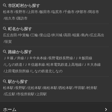
市区町村から探す
松本市
長野市
上田市
飯田市
塩尻市
千曲市
伊那市
岡谷市
佐久市
諏訪市
町名から探す
広丘吉田
中箕輪
三輪
里山辺
井川城
高田
稲葉
島内
広丘高出
笹賀
路線から探す
ＪＲ篠ノ井線
ＪＲ中央本線
長野電鉄長野線
ＪＲ飯田線
しなの鉄道
ＪＲ信越本線
松本電気鉄道上高地線
ＪＲ大糸線
上田電鉄別所線
しなの鉄道北しなの
駅から探す
松本駅
長野駅
北松本駅
南松本駅
西松本駅
平田駅
村井駅
広丘駅
市役所前駅
上田駅
ホーム