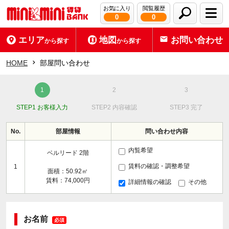
お気に入り
閲覧履歴
0
0
エリア
地図
お問い合わせ
から探す
から探す
HOME
部屋問い合わせ
STEP1 お客様入力
STEP2 内容確認
STEP3 完了
No.
部屋情報
問い合わせ内容
内覧希望
ベルリード 2階
賃料の確認・調整希望
1
面積：50.92㎡
賃料：74,000円
詳細情報の確認
その他
お名前
必須