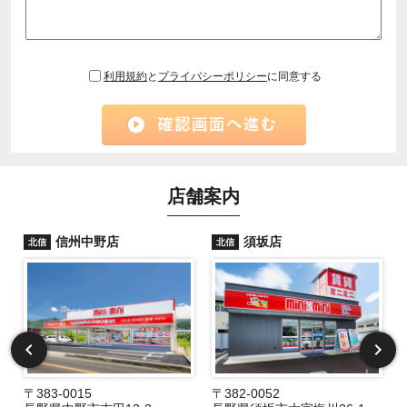
利用規約
と
プライバシーポリシー
に同意する
店舗案内
信州中野店
須坂店
北信
北信
〒383-0015
〒382-0052