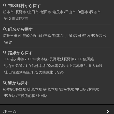
市区町村から探す
松本市
長野市
上田市
飯田市
塩尻市
千曲市
伊那市
岡谷市
佐久市
諏訪市
町名から探す
広丘吉田
中箕輪
里山辺
三輪
稲葉
井川城
高田
島内
広丘高出
笹賀
路線から探す
ＪＲ篠ノ井線
ＪＲ中央本線
長野電鉄長野線
ＪＲ飯田線
しなの鉄道
ＪＲ信越本線
松本電気鉄道上高地線
ＪＲ大糸線
上田電鉄別所線
しなの鉄道北しなの
駅から探す
松本駅
長野駅
北松本駅
南松本駅
西松本駅
平田駅
村井駅
広丘駅
市役所前駅
上田駅
ホーム