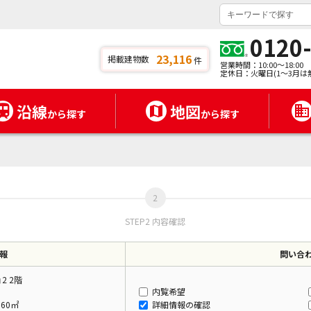
0120
23,116
掲載建物数
件
営業時間：10:00～18:00
定休日：火曜日(1～3月は
沿線
地図
から探す
から探す
STEP2 内容確認
報
問い合
2 2階
内覧希望
.60㎡
詳細情報の確認