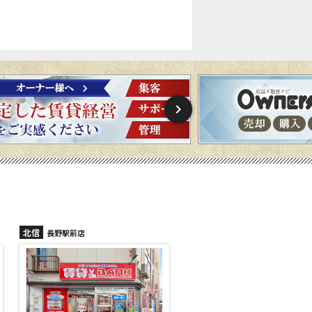
北信
北信
長野稲里店
長野篠ノ井店