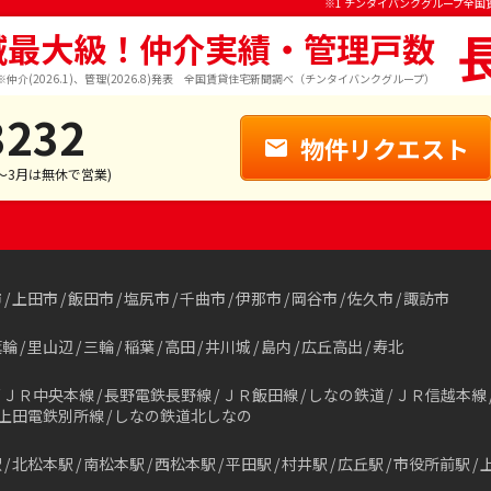
※1 チンタイバンクグループ全国
域最大級！仲介実績・管理戸数
※仲介(2026.1)、管理(2026.8)発表 全国賃貸住宅新聞調べ（チンタイバンクグループ）
3232
物件リクエスト
1～3月は無休で営業)
市
上田市
飯田市
塩尻市
千曲市
伊那市
岡谷市
佐久市
諏訪市
箕輪
里山辺
三輪
稲葉
高田
井川城
島内
広丘高出
寿北
ＪＲ中央本線
長野電鉄長野線
ＪＲ飯田線
しなの鉄道
ＪＲ信越本線
上田電鉄別所線
しなの鉄道北しなの
駅
北松本駅
南松本駅
西松本駅
平田駅
村井駅
広丘駅
市役所前駅