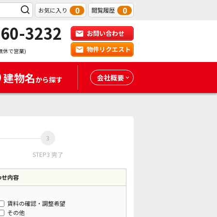
0
0
お気に入り
閲覧履歴
-60-3232
お問い合わせ
物件リクエスト
無休で営業)
建物名
会社概要
から探す
STEP3 完了
わせ内容
賃料の確認・調整希望
その他