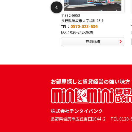
-0052
〒381-0042
須坂市大字塩川26-1
長野県長野市稲田2-7-43
0570-023-636
0570-025-457
TEL：
026-242-3638
FAX：026-254-5778
店舗詳細
店舗詳細
お部屋探しと賃貸経営の強い味方
株式会社チンタイバンク
長野県塩尻市広丘吉田1044-2 TEL:0120-60