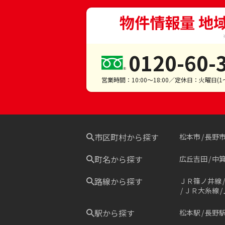
物件情報量 地
0120-60-
営業時間：10:00～18:00／定休日：火曜日(
市区町村から探す
松本市
長野
町名から探す
広丘吉田
中
路線から探す
ＪＲ篠ノ井線
ＪＲ大糸線
駅から探す
松本駅
長野