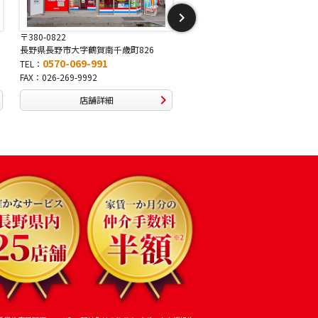
〒381-2243
〒388-8007
長野県長野市稲里1-5-25
長野県長野市篠ノ井布施高田407-
0570-067-878
0570-093-232
TEL：
TEL：
FAX：026-286-7888
FAX：026-292-3231
店舗詳細
店舗詳細