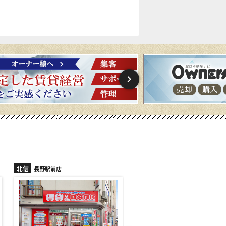
北信
北信
長野稲里店
長野篠ノ井店