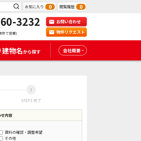
0
0
お気に入り
閲覧履歴
-60-3232
お問い合わせ
物件リクエスト
無休で営業)
建物名
会社概要
から探す
STEP3 完了
わせ内容
賃料の確認・調整希望
その他