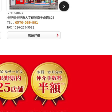
〒381-2243
〒388-8007
長野県長野市稲里1-5-25
長野県長野市篠ノ井布施高田407-
0570-067-878
0570-093-232
TEL：
TEL：
FAX：026-286-7888
FAX：026-292-3231
店舗詳細
店舗詳細