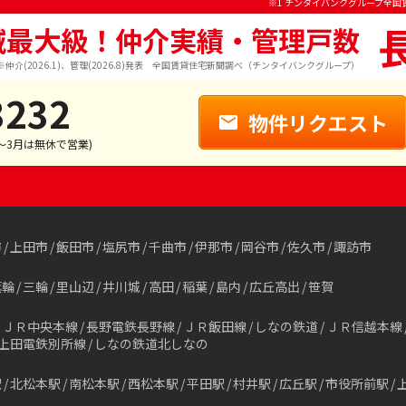
※1 チンタイバンクグループ全国
域最大級！仲介実績・管理戸数
※仲介(2026.1)、管理(2026.8)発表 全国賃貸住宅新聞調べ（チンタイバンクグループ）
3232
物件リクエスト
1～3月は無休で営業)
市
上田市
飯田市
塩尻市
千曲市
伊那市
岡谷市
佐久市
諏訪市
箕輪
三輪
里山辺
井川城
高田
稲葉
島内
広丘高出
笹賀
ＪＲ中央本線
長野電鉄長野線
ＪＲ飯田線
しなの鉄道
ＪＲ信越本線
上田電鉄別所線
しなの鉄道北しなの
駅
北松本駅
南松本駅
西松本駅
平田駅
村井駅
広丘駅
市役所前駅