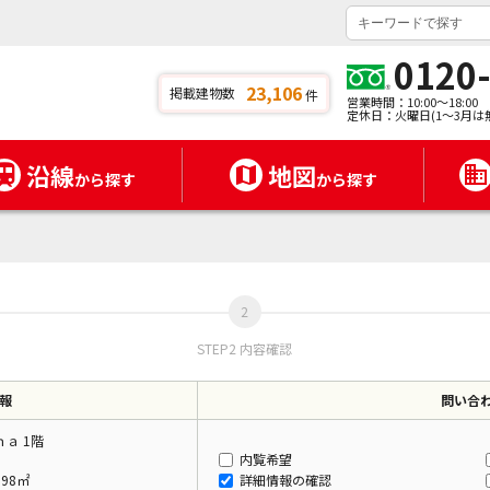
0120
23,106
掲載建物数
件
営業時間：10:00～18:00
定休日：火曜日(1～3月は
沿線
地図
から探す
から探す
STEP2 内容確認
報
問い合
ａ 1階
内覧希望
.98㎡
詳細情報の確認