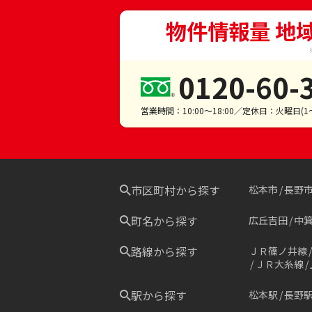
物件情報量 地
0120-60-
営業時間：10:00～18:00／定休日：火曜日(
市区町村から探す
松本市
長野
町名から探す
広丘吉田
中
路線から探す
ＪＲ篠ノ井線
ＪＲ大糸線
駅から探す
松本駅
長野