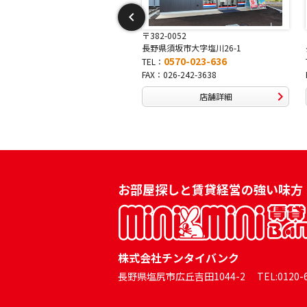
-0052
〒381-0042
須坂市大字塩川26-1
長野県長野市稲田2-7-43
0570-023-636
0570-025-457
TEL：
026-242-3638
FAX：026-254-5778
店舗詳細
店舗詳細
お部屋探しと賃貸経営の強い味方
株式会社チンタイバンク
長野県塩尻市広丘吉田1044-2 TEL:0120-60