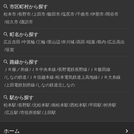
市区町村から探す
松本市
長野市
上田市
飯田市
塩尻市
千曲市
伊那市
岡谷市
佐久市
諏訪市
町名から探す
広丘吉田
中箕輪
三輪
里山辺
井川城
高田
稲葉
島内
広丘高出
笹賀
路線から探す
ＪＲ篠ノ井線
ＪＲ中央本線
長野電鉄長野線
ＪＲ飯田線
しなの鉄道
ＪＲ信越本線
松本電気鉄道上高地線
ＪＲ大糸線
上田電鉄別所線
しなの鉄道北しなの
駅から探す
松本駅
長野駅
北松本駅
南松本駅
西松本駅
平田駅
村井駅
広丘駅
市役所前駅
上田駅
ホーム