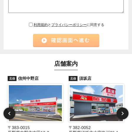
利用規約
と
プライバシーポリシー
に同意する
店舗案内
信州中野店
須坂店
北信
北信
〒383-0015
〒382-0052