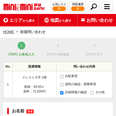
お気に入り
閲覧履歴
0
0
エリア
地図
お問い合わせ
から探す
から探す
HOME
部屋問い合わせ
STEP1 お客様入力
STEP2 内容確認
STEP3 完了
No.
部屋情報
問い合わせ内容
内覧希望
クレスト大手 1階
賃料の確認・調整希望
1
面積：38.00㎡
賃料：72,000円
詳細情報の確認
その他
お名前
必須