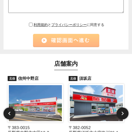
利用規約
と
プライバシーポリシー
に同意する
店舗案内
信州中野店
須坂店
北信
北信
〒383-0015
〒382-0052