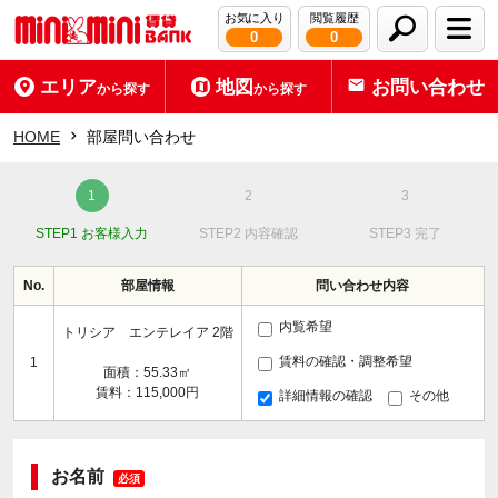
お気に入り
閲覧履歴
0
0
エリア
地図
お問い合わせ
から探す
から探す
HOME
部屋問い合わせ
STEP1 お客様入力
STEP2 内容確認
STEP3 完了
No.
部屋情報
問い合わせ内容
内覧希望
トリシア エンテレイア 2階
賃料の確認・調整希望
1
面積：55.33㎡
賃料：115,000円
詳細情報の確認
その他
お名前
必須