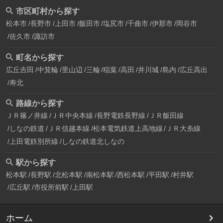
市区町村から探す
松本市
長野市
上田市
飯田市
塩尻市
千曲市
伊那市
岡谷市
佐久市
諏訪市
町名から探す
広丘吉田
中箕輪
里山辺
三輪
稲葉
高田
井川城
島内
広丘高出
寿北
路線から探す
ＪＲ篠ノ井線
ＪＲ中央本線
長野電鉄長野線
ＪＲ飯田線
しなの鉄道
ＪＲ信越本線
松本電気鉄道上高地線
ＪＲ大糸線
上田電鉄別所線
しなの鉄道北しなの
駅から探す
松本駅
長野駅
北松本駅
南松本駅
西松本駅
平田駅
村井駅
広丘駅
市役所前駅
上田駅
ホーム