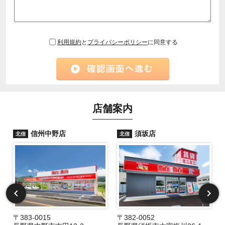
利用規約
と
プライバシーポリシー
に同意する
店舗案内
信州中野店
須坂店
北信
北信
〒383-0015
〒382-0052