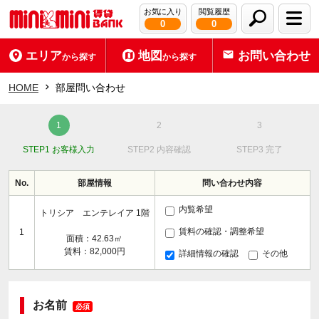
お気に入り
閲覧履歴
0
0
エリア
地図
お問い合わせ
から探す
から探す
HOME
部屋問い合わせ
STEP1 お客様入力
STEP2 内容確認
STEP3 完了
No.
部屋情報
問い合わせ内容
内覧希望
トリシア エンテレイア 1階
賃料の確認・調整希望
1
面積：42.63㎡
賃料：82,000円
詳細情報の確認
その他
お名前
必須