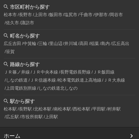
市区町村から探す
松本市
長野市
上田市
飯田市
塩尻市
千曲市
伊那市
岡谷市
佐久市
諏訪市
町名から探す
広丘吉田
中箕輪
三輪
里山辺
井川城
高田
稲葉
島内
広丘高出
笹賀
路線から探す
ＪＲ篠ノ井線
ＪＲ中央本線
長野電鉄長野線
ＪＲ飯田線
しなの鉄道
ＪＲ信越本線
松本電気鉄道上高地線
ＪＲ大糸線
上田電鉄別所線
しなの鉄道北しなの
駅から探す
松本駅
長野駅
北松本駅
南松本駅
西松本駅
平田駅
村井駅
広丘駅
市役所前駅
上田駅
ホーム