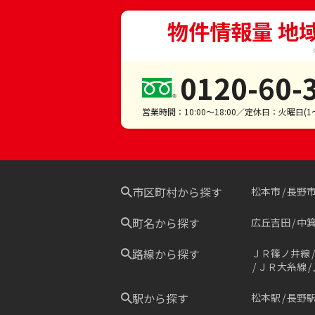
物件情報量 地
0120-60-
営業時間：10:00～18:00／定休日：火曜日(
市区町村から探す
松本市
長野
町名から探す
広丘吉田
中
路線から探す
ＪＲ篠ノ井線
ＪＲ大糸線
駅から探す
松本駅
長野