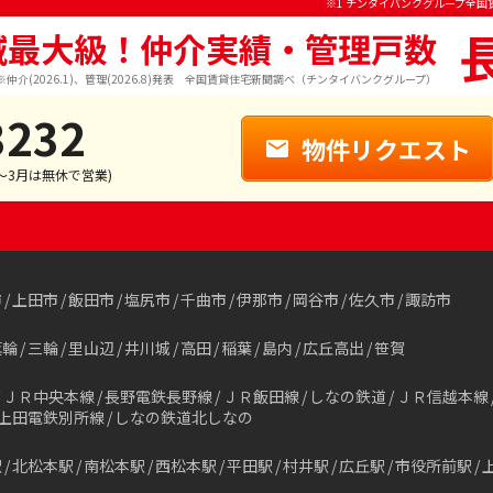
※1 チンタイバンクグループ全国
域最大級！仲介実績・管理戸数
※仲介(2026.1)、管理(2026.8)発表 全国賃貸住宅新聞調べ（チンタイバンクグループ）
3232
物件リクエスト
1～3月は無休で営業)
市
上田市
飯田市
塩尻市
千曲市
伊那市
岡谷市
佐久市
諏訪市
箕輪
三輪
里山辺
井川城
高田
稲葉
島内
広丘高出
笹賀
ＪＲ中央本線
長野電鉄長野線
ＪＲ飯田線
しなの鉄道
ＪＲ信越本線
上田電鉄別所線
しなの鉄道北しなの
駅
北松本駅
南松本駅
西松本駅
平田駅
村井駅
広丘駅
市役所前駅