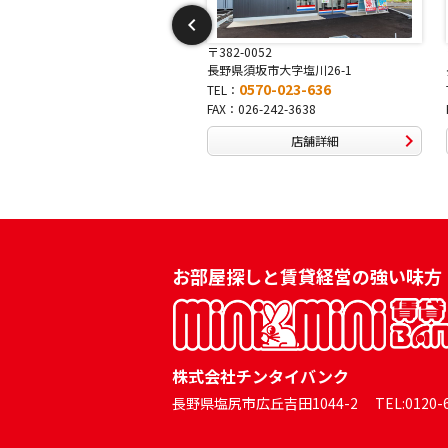
-0015
〒382-0052
中野市吉田13-3
長野県須坂市大字塩川26-1
0570-046-333
0570-023-636
TEL：
0269-24-0334
FAX：026-242-3638
店舗詳細
店舗詳細
お部屋探しと賃貸経営の強い味方
株式会社チンタイバンク
長野県塩尻市広丘吉田1044-2 TEL:0120-60