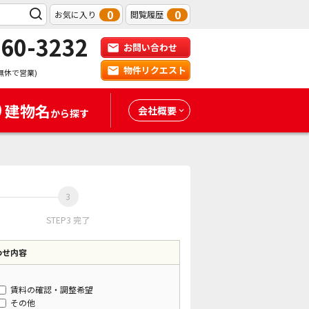
0
0
お気に入り
閲覧履歴
-60-3232
お問い合わせ
物件リクエスト
無休で営業)
建物名
会社概要
から探す
STEP3 完了
わせ内容
賃料の確認・調整希望
その他