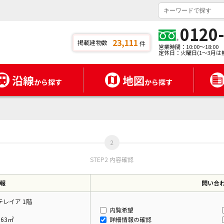
0120
23,111
掲載建物数
件
営業時間：10:00～18:00
定休日：火曜日(1～3月は
沿線
地図
から探す
から探す
STEP2 内容確認
報
問い合
レイア 1階
内覧希望
.63㎡
詳細情報の確認