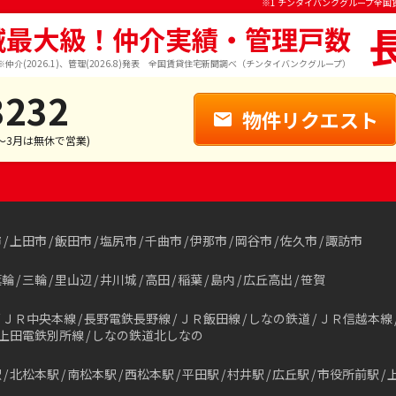
※1 チンタイバンクグループ全国
域最大級！仲介実績・管理戸数
※仲介(2026.1)、管理(2026.8)発表 全国賃貸住宅新聞調べ（チンタイバンクグループ）
3232
物件リクエスト
1～3月は無休で営業)
市
上田市
飯田市
塩尻市
千曲市
伊那市
岡谷市
佐久市
諏訪市
箕輪
三輪
里山辺
井川城
高田
稲葉
島内
広丘高出
笹賀
ＪＲ中央本線
長野電鉄長野線
ＪＲ飯田線
しなの鉄道
ＪＲ信越本線
上田電鉄別所線
しなの鉄道北しなの
駅
北松本駅
南松本駅
西松本駅
平田駅
村井駅
広丘駅
市役所前駅