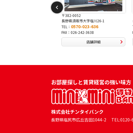
-0052
〒381-0042
須坂市大字塩川26-1
長野県長野市稲田2-7-43
0570-023-636
0570-025-457
TEL：
026-242-3638
FAX：026-254-5778
店舗詳細
店舗詳細
お部屋探しと賃貸経営の強い味方
株式会社チンタイバンク
長野県塩尻市広丘吉田1044-2 TEL:0120-60