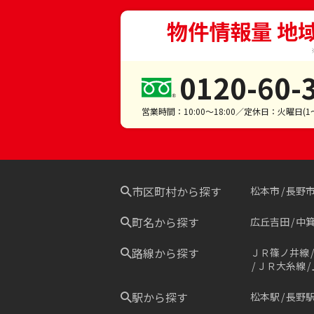
物件情報量 地
0120-60-
営業時間：10:00～18:00／定休日：火曜日(
市区町村から探す
松本市
長野
町名から探す
広丘吉田
中
路線から探す
ＪＲ篠ノ井線
ＪＲ大糸線
駅から探す
松本駅
長野