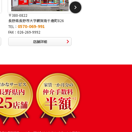
〒381-2243
〒388-8007
長野県長野市稲里1-5-25
長野県長野市篠ノ井布施高田407-
0570-067-878
0570-093-232
TEL：
TEL：
FAX：026-286-7888
FAX：026-292-3231
店舗詳細
店舗詳細