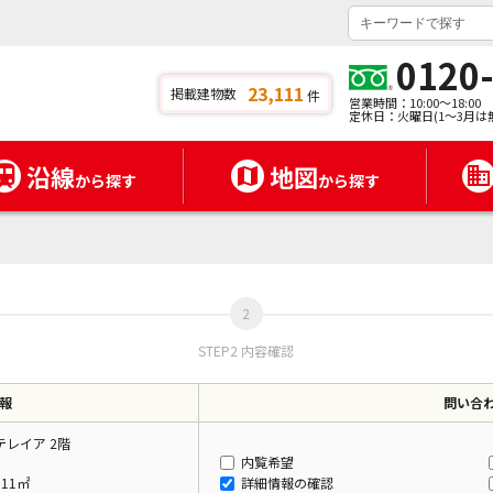
0120
23,111
掲載建物数
件
営業時間：10:00～18:00
定休日：火曜日(1～3月は
沿線
地図
から探す
から探す
STEP2 内容確認
報
問い合
レイア 2階
内覧希望
.11㎡
詳細情報の確認