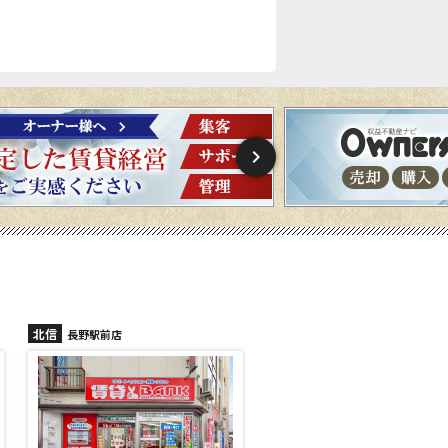
北信
北信
長野稲里店
長野篠ノ井店