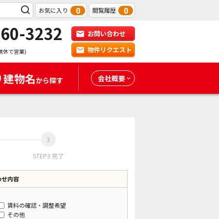
0
0
お気に入り
閲覧履歴
-60-3232
お問い合わせ
物件リクエスト
無休で営業)
建物名
会社概要
から探す
STEP3 完了
わせ内容
賃料の確認・調整希望
その他