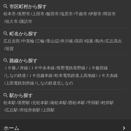
市区町村から探す
松本市
長野市
上田市
飯田市
塩尻市
千曲市
伊那市
岡谷市
佐久市
諏訪市
町名から探す
広丘吉田
中箕輪
三輪
里山辺
井川城
高田
稲葉
島内
広丘高出
笹賀
路線から探す
ＪＲ篠ノ井線
ＪＲ中央本線
長野電鉄長野線
ＪＲ飯田線
しなの鉄道
ＪＲ信越本線
松本電気鉄道上高地線
ＪＲ大糸線
上田電鉄別所線
しなの鉄道北しなの
駅から探す
松本駅
長野駅
北松本駅
南松本駅
西松本駅
平田駅
村井駅
広丘駅
市役所前駅
上田駅
ホーム