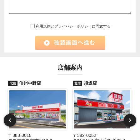
利用規約
と
プライバシーポリシー
に同意する
店舗案内
信州中野店
須坂店
北信
北信
〒383-0015
〒382-0052