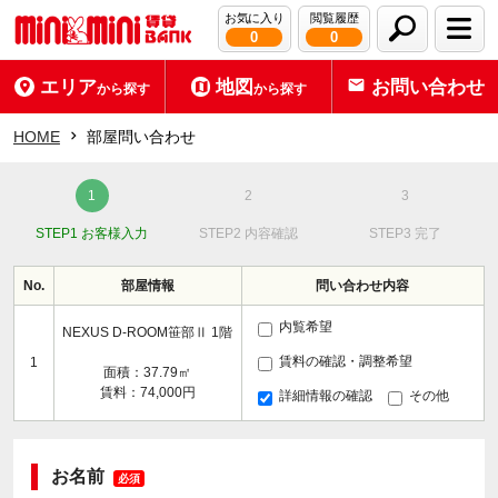
お気に入り
閲覧履歴
0
0
エリア
地図
お問い合わせ
から探す
から探す
HOME
部屋問い合わせ
STEP1 お客様入力
STEP2 内容確認
STEP3 完了
No.
部屋情報
問い合わせ内容
内覧希望
NEXUS D-ROOM笹部Ⅱ 1階
賃料の確認・調整希望
1
面積：37.79㎡
賃料：74,000円
詳細情報の確認
その他
お名前
必須