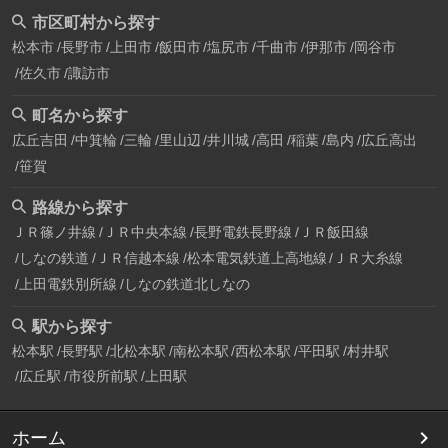
市区町村から探す
松本市
長野市
上田市
飯田市
塩尻市
千曲市
伊那市
岡谷市
佐久市
諏訪市
町名から探す
広丘吉田
中箕輪
三輪
里山辺
井川城
高田
稲葉
島内
広丘高出
笹賀
路線から探す
ＪＲ篠ノ井線
ＪＲ中央本線
長野電鉄長野線
ＪＲ飯田線
しなの鉄道
ＪＲ信越本線
松本電気鉄道上高地線
ＪＲ大糸線
上田電鉄別所線
しなの鉄道北しなの
駅から探す
松本駅
長野駅
北松本駅
南松本駅
西松本駅
平田駅
村井駅
広丘駅
市役所前駅
上田駅
ホーム