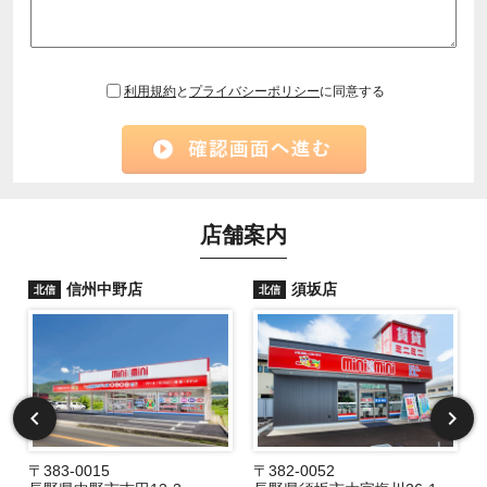
利用規約
と
プライバシーポリシー
に同意する
店舗案内
信州中野店
須坂店
北信
北信
〒383-0015
〒382-0052