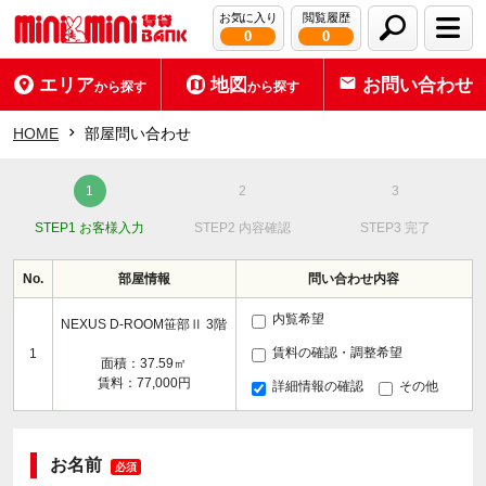
お気に入り
閲覧履歴
0
0
エリア
地図
お問い合わせ
から探す
から探す
HOME
部屋問い合わせ
STEP1 お客様入力
STEP2 内容確認
STEP3 完了
No.
部屋情報
問い合わせ内容
内覧希望
NEXUS D-ROOM笹部Ⅱ 3階
賃料の確認・調整希望
1
面積：37.59㎡
賃料：77,000円
詳細情報の確認
その他
お名前
必須