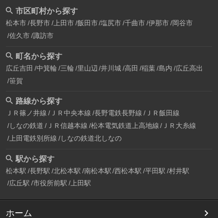
市区町村から探す
松本市
長野市
上田市
飯田市
塩尻市
千曲市
伊那市
岡谷市
佐久市
諏訪市
町名から探す
広丘吉田
中箕輪
三輪
里山辺
井川城
高田
稲葉
島内
広丘高出
笹賀
路線から探す
ＪＲ篠ノ井線
ＪＲ中央本線
長野電鉄長野線
ＪＲ飯田線
しなの鉄道
ＪＲ信越本線
松本電気鉄道上高地線
ＪＲ大糸線
上田電鉄別所線
しなの鉄道北しなの
駅から探す
松本駅
長野駅
北松本駅
南松本駅
西松本駅
平田駅
村井駅
広丘駅
市役所前駅
上田駅
ホーム