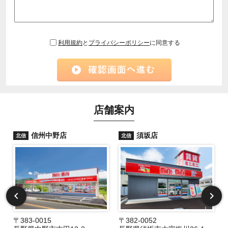
利用規約
と
プライバシーポリシー
に同意する
店舗案内
信州中野店
須坂店
北信
北信
〒383-0015
〒382-0052