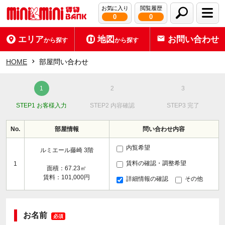
お気に入り
閲覧履歴
0
0
エリア
地図
お問い合わせ
から探す
から探す
HOME
部屋問い合わせ
STEP1 お客様入力
STEP2 内容確認
STEP3 完了
No.
部屋情報
問い合わせ内容
内覧希望
ルミエール藤崎 3階
賃料の確認・調整希望
1
面積：67.23㎡
賃料：101,000円
詳細情報の確認
その他
お名前
必須