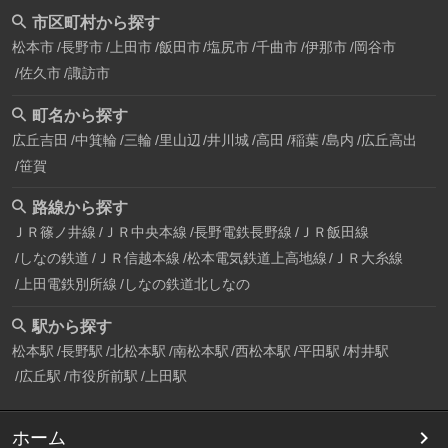
市区町村から探す
松本市
長野市
上田市
飯田市
塩尻市
千曲市
伊那市
岡谷市
佐久市
諏訪市
町名から探す
広丘吉田
中箕輪
三輪
里山辺
井川城
高田
稲葉
島内
広丘高出
笹賀
路線から探す
ＪＲ篠ノ井線
ＪＲ中央本線
長野電鉄長野線
ＪＲ飯田線
しなの鉄道
ＪＲ信越本線
松本電気鉄道上高地線
ＪＲ大糸線
上田電鉄別所線
しなの鉄道北しなの
駅から探す
松本駅
長野駅
北松本駅
南松本駅
西松本駅
平田駅
村井駅
広丘駅
市役所前駅
上田駅
ホーム