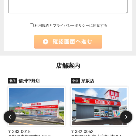
利用規約
と
プライバシーポリシー
に同意する
店舗案内
信州中野店
須坂店
北信
北信
〒383-0015
〒382-0052