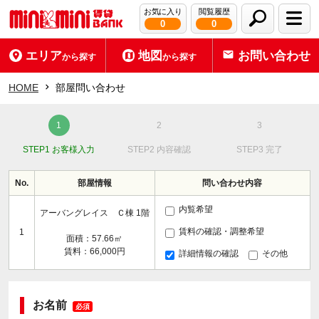
お気に入り
閲覧履歴
0
0
エリア
地図
お問い合わせ
から探す
から探す
HOME
部屋問い合わせ
STEP1 お客様入力
STEP2 内容確認
STEP3 完了
No.
部屋情報
問い合わせ内容
内覧希望
アーバングレイス Ｃ棟 1階
賃料の確認・調整希望
1
面積：57.66㎡
賃料：66,000円
詳細情報の確認
その他
お名前
必須