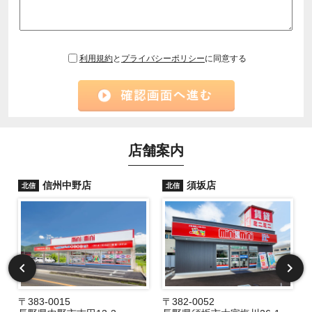
利用規約
と
プライバシーポリシー
に同意する
店舗案内
信州中野店
須坂店
北信
北信
〒383-0015
〒382-0052