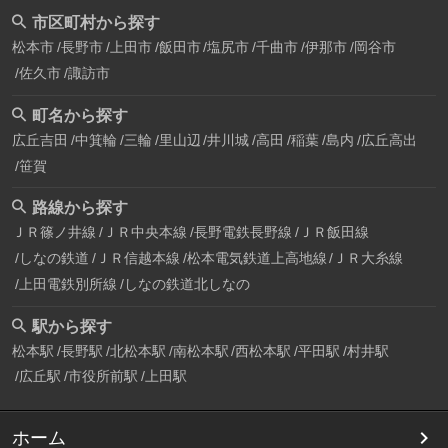
市区町村から探す
松本市
長野市
上田市
飯田市
塩尻市
千曲市
伊那市
岡谷市
佐久市
諏訪市
町名から探す
広丘吉田
中箕輪
三輪
里山辺
井川城
高田
稲葉
島内
広丘高出
笹賀
路線から探す
ＪＲ篠ノ井線
ＪＲ中央本線
長野電鉄長野線
ＪＲ飯田線
しなの鉄道
ＪＲ信越本線
松本電気鉄道上高地線
ＪＲ大糸線
上田電鉄別所線
しなの鉄道北しなの
駅から探す
松本駅
長野駅
北松本駅
南松本駅
西松本駅
平田駅
村井駅
広丘駅
市役所前駅
上田駅
ホーム