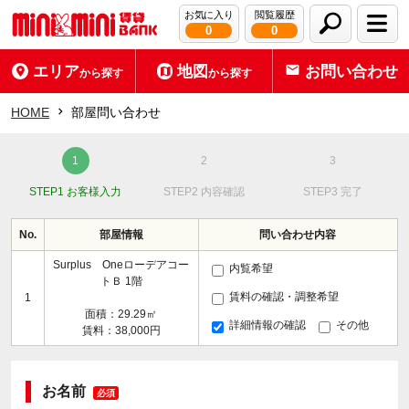
お気に入り
閲覧履歴
0
0
エリア
地図
お問い合わせ
から探す
から探す
HOME
部屋問い合わせ
STEP1 お客様入力
STEP2 内容確認
STEP3 完了
No.
部屋情報
問い合わせ内容
Surplus Oneローデアコー
内覧希望
トＢ 1階
賃料の確認・調整希望
1
面積：29.29㎡
詳細情報の確認
その他
賃料：38,000円
お名前
必須