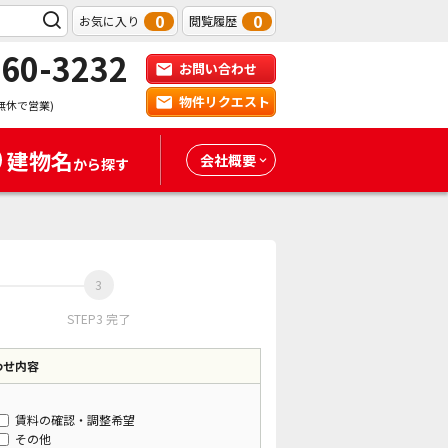
0
0
お気に入り
閲覧履歴
-60-3232
お問い合わせ
物件リクエスト
無休で営業)
建物名
会社概要
から探す
STEP3 完了
わせ内容
賃料の確認・調整希望
その他