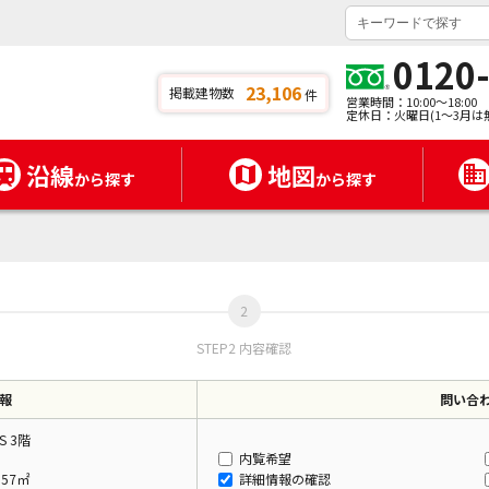
0120
23,106
掲載建物数
件
営業時間：10:00～18:00
定休日：火曜日(1～3月は
沿線
地図
から探す
から探す
STEP2 内容確認
報
問い合
 S 3階
内覧希望
.57㎡
詳細情報の確認