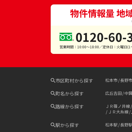
物件情報量 地
0120-60-
営業時間：10:00～18:00／定休日：火曜日(
市区町村から探す
松本市
長野
町名から探す
広丘吉田
中
路線から探す
ＪＲ篠ノ井線
ＪＲ大糸線
駅から探す
松本駅
長野