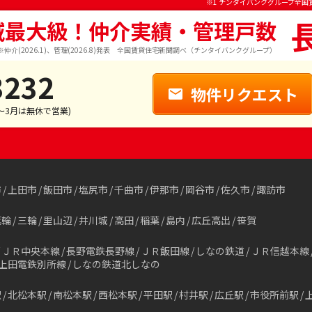
※1 チンタイバンクグループ全国
域最大級！仲介実績・管理戸数
※仲介(2026.1)、管理(2026.8)発表 全国賃貸住宅新聞調べ（チンタイバンクグループ）
3232
物件リクエスト
1～3月は無休で営業)
市
上田市
飯田市
塩尻市
千曲市
伊那市
岡谷市
佐久市
諏訪市
箕輪
三輪
里山辺
井川城
高田
稲葉
島内
広丘高出
笹賀
ＪＲ中央本線
長野電鉄長野線
ＪＲ飯田線
しなの鉄道
ＪＲ信越本線
上田電鉄別所線
しなの鉄道北しなの
駅
北松本駅
南松本駅
西松本駅
平田駅
村井駅
広丘駅
市役所前駅