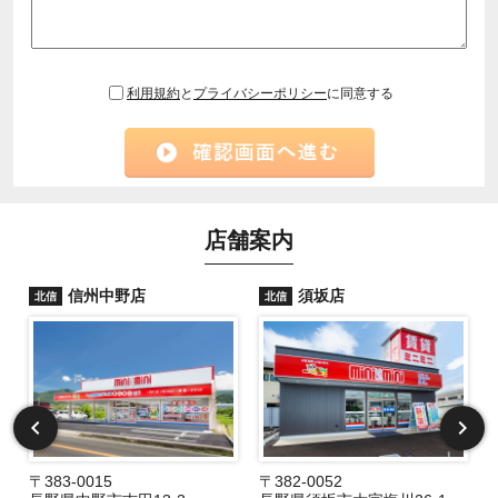
利用規約
と
プライバシーポリシー
に同意する
店舗案内
信州中野店
須坂店
北信
北信
〒383-0015
〒382-0052