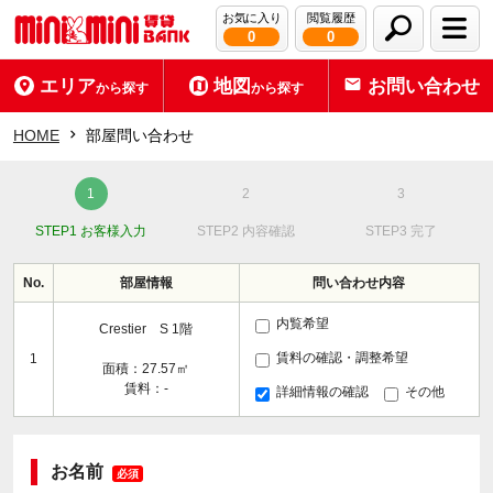
お気に入り
閲覧履歴
0
0
エリア
地図
お問い合わせ
から探す
から探す
HOME
部屋問い合わせ
STEP1 お客様入力
STEP2 内容確認
STEP3 完了
No.
部屋情報
問い合わせ内容
内覧希望
Crestier S 1階
賃料の確認・調整希望
1
面積：27.57㎡
賃料：-
詳細情報の確認
その他
お名前
必須