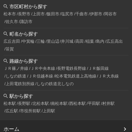
市区町村から探す
松本市
長野市
上田市
飯田市
塩尻市
千曲市
伊那市
岡谷市
佐久市
諏訪市
町名から探す
広丘吉田
中箕輪
三輪
里山辺
井川城
高田
稲葉
島内
広丘高出
笹賀
路線から探す
ＪＲ篠ノ井線
ＪＲ中央本線
長野電鉄長野線
ＪＲ飯田線
しなの鉄道
ＪＲ信越本線
松本電気鉄道上高地線
ＪＲ大糸線
上田電鉄別所線
しなの鉄道北しなの
駅から探す
松本駅
長野駅
北松本駅
南松本駅
西松本駅
平田駅
村井駅
広丘駅
市役所前駅
上田駅
ホーム