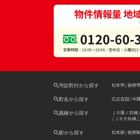
物件情報量 地
0120-60-
営業時間：10:00～18:00／定休日：火曜日(
市区町村から探す
松本市
長野
町名から探す
広丘吉田
中
路線から探す
ＪＲ篠ノ井線
ＪＲ大糸線
駅から探す
松本駅
長野