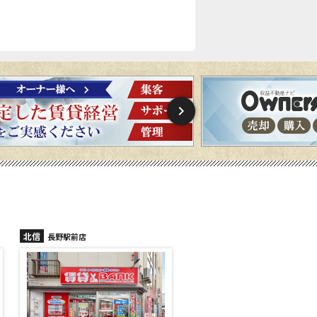
北信
北信
長野稲里店
長野篠ノ井店