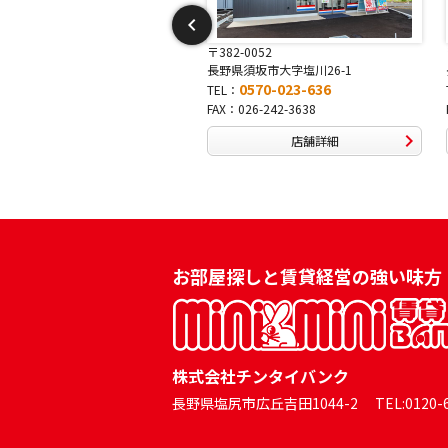
-0052
〒381-0042
県須坂市大字塩川26-1
長野県長野市稲田2-7-43
0570-023-636
0570-025-457
：
TEL：
026-242-3638
FAX：026-254-5778
店舗詳細
店舗詳細
お部屋探しと賃貸経営の強い味方
株式会社チンタイバンク
長野県塩尻市広丘吉田1044-2 TEL:0120-60