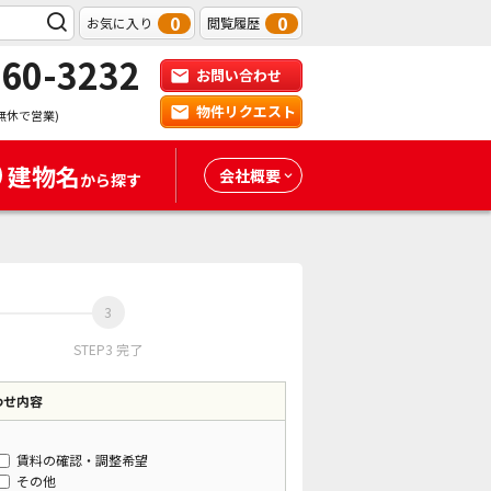
0
0
お気に入り
閲覧履歴
-60-3232
お問い合わせ
物件リクエスト
無休で営業)
建物名
会社概要
から探す
STEP3 完了
わせ内容
賃料の確認・調整希望
その他