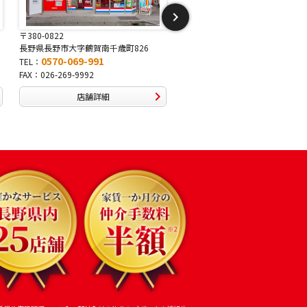
〒381-2243
〒388-8007
長野県長野市稲里1-5-25
長野県長野市篠ノ井布施高田407-
0570-067-878
0570-093-232
TEL：
TEL：
FAX：026-286-7888
FAX：026-292-3231
店舗詳細
店舗詳細