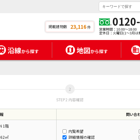
0120
23,116
掲載建物数
件
営業時間：10:00～18:00
定休日：火曜日(1～3月は
沿線
地図
から探す
から探す
STEP2 内容確認
報
問い合
 N 1階
内覧希望
.62㎡
詳細情報の確認