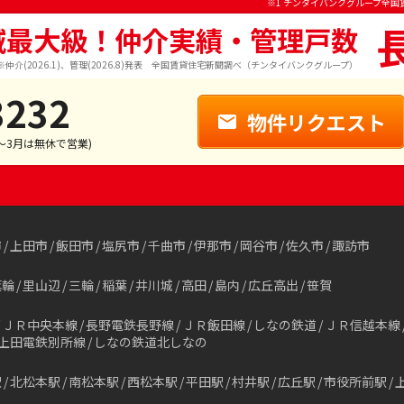
※1 チンタイバンクグループ全国
域最大級！仲介実績・管理戸数
※仲介(2026.1)、管理(2026.8)発表 全国賃貸住宅新聞調べ（チンタイバンクグループ）
3232
物件リクエスト
1～3月は無休で営業)
市
上田市
飯田市
塩尻市
千曲市
伊那市
岡谷市
佐久市
諏訪市
箕輪
里山辺
三輪
稲葉
井川城
高田
島内
広丘高出
笹賀
ＪＲ中央本線
長野電鉄長野線
ＪＲ飯田線
しなの鉄道
ＪＲ信越本線
上田電鉄別所線
しなの鉄道北しなの
駅
北松本駅
南松本駅
西松本駅
平田駅
村井駅
広丘駅
市役所前駅