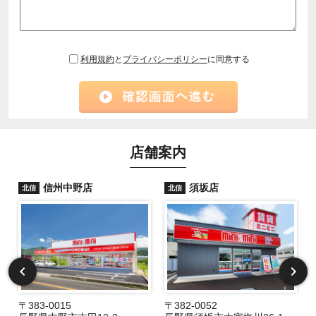
利用規約
と
プライバシーポリシー
に同意する
店舗案内
信州中野店
須坂店
北信
北信
〒383-0015
〒382-0052