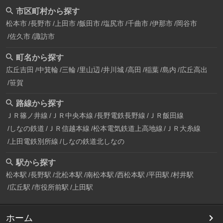
市区町村から探す
松本市
長野市
上田市
飯田市
塩尻市
千曲市
伊那市
岡谷市
佐久市
諏訪市
町名から探す
広丘吉田
中箕輪
三輪
里山辺
井川城
高田
稲葉
島内
広丘高出
笹賀
路線から探す
ＪＲ篠ノ井線
ＪＲ中央本線
長野電鉄長野線
ＪＲ飯田線
しなの鉄道
ＪＲ信越本線
松本電気鉄道上高地線
ＪＲ大糸線
上田電鉄別所線
しなの鉄道北しなの
駅から探す
松本駅
長野駅
北松本駅
南松本駅
西松本駅
平田駅
村井駅
広丘駅
市役所前駅
上田駅
ホーム