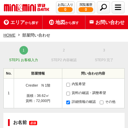
お気に入り
閲覧履歴
0
0
エリア
地図
お問い合わせ
から探す
から探す
HOME
部屋問い合わせ
STEP1 お客様入力
STEP2 内容確認
STEP3 完了
No.
部屋情報
問い合わせ内容
内覧希望
Crestier N 1階
賃料の確認・調整希望
1
面積：36.62㎡
賃料：72,000円
詳細情報の確認
その他
お名前
必須