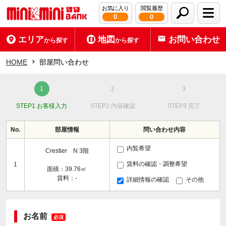
お気に入り
閲覧履歴
0
0
エリア
地図
お問い合わせ
から探す
から探す
HOME
部屋問い合わせ
STEP1 お客様入力
STEP2 内容確認
STEP3 完了
No.
部屋情報
問い合わせ内容
内覧希望
Crestier N 3階
賃料の確認・調整希望
1
面積：39.76㎡
賃料：-
詳細情報の確認
その他
お名前
必須