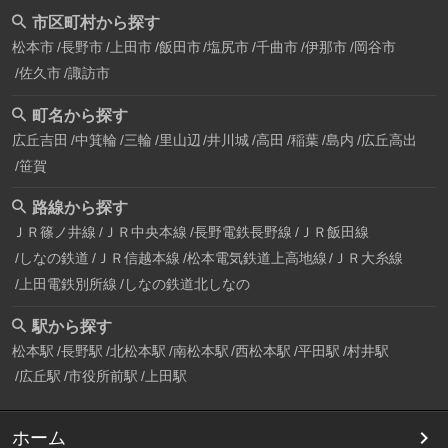
市区町村から探す
松本市
長野市
上田市
飯田市
塩尻市
千曲市
伊那市
岡谷市
佐久市
諏訪市
町名から探す
広丘吉田
中箕輪
三輪
里山辺
井川城
高田
稲葉
島内
広丘高出
笹賀
路線から探す
ＪＲ篠ノ井線
ＪＲ中央本線
長野電鉄長野線
ＪＲ飯田線
しなの鉄道
ＪＲ信越本線
松本電気鉄道上高地線
ＪＲ大糸線
上田電鉄別所線
しなの鉄道北しなの
駅から探す
松本駅
長野駅
北松本駅
南松本駅
西松本駅
平田駅
村井駅
広丘駅
市役所前駅
上田駅
ホーム