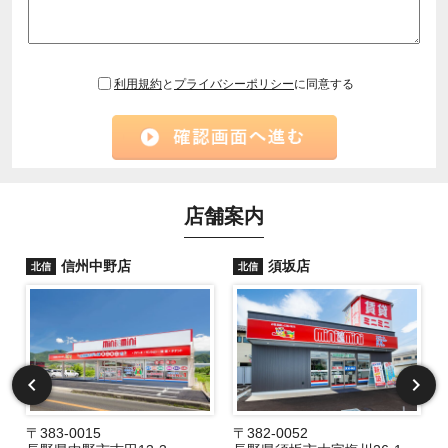
利用規約
と
プライバシーポリシー
に同意する
店舗案内
信州中野店
須坂店
北信
北信
〒383-0015
〒382-0052