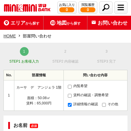
お気に入り
閲覧履歴
0
0
エリア
地図
お問い合わせ
から探す
から探す
HOME
部屋問い合わせ
STEP1 お客様入力
STEP2 内容確認
STEP3 完了
No.
部屋情報
問い合わせ内容
内覧希望
カーサ デ アンジェラ 1階
賃料の確認・調整希望
1
面積：50.08㎡
賃料：65,000円
詳細情報の確認
その他
お名前
必須