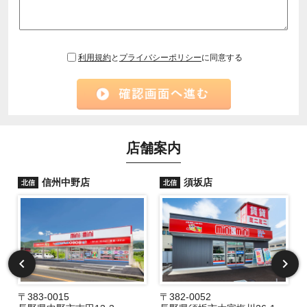
利用規約
と
プライバシーポリシー
に同意する
店舗案内
信州中野店
須坂店
北信
北信
〒383-0015
〒382-0052