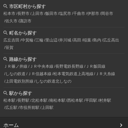
市区町村から探す
松本市
長野市
上田市
飯田市
塩尻市
千曲市
伊那市
岡谷市
佐久市
諏訪市
町名から探す
広丘吉田
中箕輪
三輪
里山辺
井川城
高田
稲葉
島内
広丘高出
笹賀
路線から探す
ＪＲ篠ノ井線
ＪＲ中央本線
長野電鉄長野線
ＪＲ飯田線
しなの鉄道
ＪＲ信越本線
松本電気鉄道上高地線
ＪＲ大糸線
上田電鉄別所線
しなの鉄道北しなの
駅から探す
松本駅
長野駅
北松本駅
南松本駅
西松本駅
平田駅
村井駅
広丘駅
市役所前駅
上田駅
ホーム