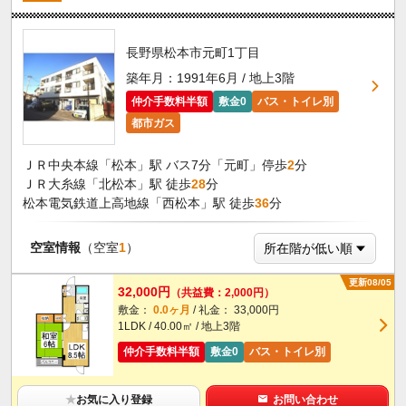
長野県松本市元町1丁目
築年月：1991年6月 / 地上3階
仲介手数料半額
敷金0
バス・トイレ別
都市ガス
ＪＲ中央本線「松本」駅 バス7分「元町」停歩
2
分
ＪＲ大糸線「北松本」駅 徒歩
28
分
松本電気鉄道上高地線「西松本」駅 徒歩
36
分
空室情報
（空室
1
）
更新08/05
32,000円
（共益費：2,000円）
敷金：
0.0ヶ月
/ 礼金： 33,000円
1LDK / 40.00㎡ / 地上3階
仲介手数料半額
敷金0
バス・トイレ別
★
お気に入り登録
お問い合わせ