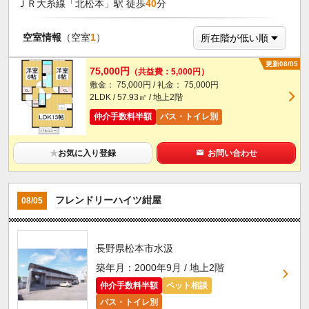
ＪＲ大糸線「北松本」駅 徒歩
40
分
空室情報
（空室
1
）
更新08/05
75,000円
（共益費：5,000円）
敷金： 75,000円 / 礼金： 75,000円
2LDK / 57.93㎡ / 地上2階
仲介手数料半額
バス・トイレ別
★
お気に入り登録
お問い合わせ
フレンドリーハイツ紺屋
08/05
長野県松本市水汲
築年月：2000年9月 / 地上2階
仲介手数料半額
ペット相談
バス・トイレ別