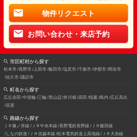
物件リクエスト
お問い合わせ・来店予約
市区町村から探す
松本市
長野市
上田市
飯田市
塩尻市
千曲市
伊那市
岡谷市
佐久市
諏訪市
町名から探す
広丘吉田
中箕輪
三輪
里山辺
井川城
高田
稲葉
島内
広丘高出
笹賀
路線から探す
ＪＲ篠ノ井線
ＪＲ中央本線
長野電鉄長野線
ＪＲ飯田線
しなの鉄道
ＪＲ信越本線
松本電気鉄道上高地線
ＪＲ大糸線