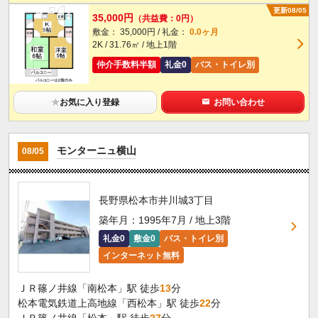
更新08/05
35,000円
（共益費：0円）
敷金： 35,000円 / 礼金：
0.0ヶ月
2K / 31.76㎡ / 地上1階
仲介手数料半額
礼金0
バス・トイレ別
★
お気に入り登録
お問い合わせ
モンターニュ横山
08/05
長野県松本市井川城3丁目
築年月：1995年7月 / 地上3階
礼金0
敷金0
バス・トイレ別
インターネット無料
ＪＲ篠ノ井線「南松本」駅 徒歩
13
分
松本電気鉄道上高地線「西松本」駅 徒歩
22
分
ＪＲ篠ノ井線「松本」駅 徒歩
27
分