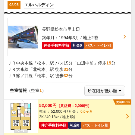
エルハルディン
08/05
長野県松本市里山辺
築年月：1994年3月 / 地上2階
仲介手数料半額
礼金0
バス・トイレ別
ＪＲ中央本線「松本」駅 バス15分「山辺中前」停歩
15
分
ＪＲ大糸線「北松本」駅 徒歩
31
分
ＪＲ篠ノ井線「松本」駅 徒歩
32
分
空室情報
（空室
1
）
更新08/05
52,000円
（共益費：2,000円）
敷金： 52,000円 / 礼金：
0.0ヶ月
2K / 40.18㎡ / 地上1階
仲介手数料半額
礼金0
バス・トイレ別