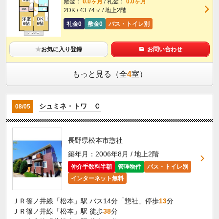
敷金：
0.0ヶ月
/ 礼金：
0.0ヶ月
2DK / 43.74㎡ / 地上2階
礼金0
敷金0
バス・トイレ別
★
お気に入り登録
お問い合わせ
もっと見る（全
4
室）
シュミネ・トワ Ｃ
08/05
長野県松本市惣社
築年月：2006年8月 / 地上2階
仲介手数料半額
管理物件
バス・トイレ別
インターネット無料
ＪＲ篠ノ井線「松本」駅 バス14分「惣社」停歩
13
分
ＪＲ篠ノ井線「松本」駅 徒歩
38
分