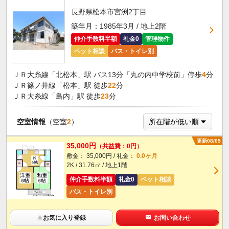
長野県松本市宮渕2丁目
築年月：1985年3月 / 地上2階
仲介手数料半額
礼金0
管理物件
ペット相談
バス・トイレ別
ＪＲ大糸線「北松本」駅 バス13分「丸の内中学校前」停歩
4
分
ＪＲ篠ノ井線「松本」駅 徒歩
22
分
ＪＲ大糸線「島内」駅 徒歩
23
分
空室情報
（空室
2
）
更新08/05
35,000円
（共益費：0円）
敷金： 35,000円 / 礼金：
0.0ヶ月
2K / 31.76㎡ / 地上1階
仲介手数料半額
礼金0
ペット相談
バス・トイレ別
★
お気に入り登録
お問い合わせ