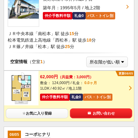
築年月：1995年5月 / 地上2階
仲介手数料半額
礼金0
バス・トイレ別
ＪＲ中央本線「南松本」駅 徒歩
15
分
松本電気鉄道上高地線「西松本」駅 徒歩
18
分
ＪＲ篠ノ井線「松本」駅 徒歩
25
分
空室情報
（空室
1
）
更新08/05
62,000円
（共益費：3,000円）
敷金： 124,000円 / 礼金：
0.0ヶ月
1LDK / 40.92㎡ / 地上1階
仲介手数料半額
礼金0
バス・トイレ別
★
お気に入り登録
お問い合わせ
コーポヒナリ
08/05