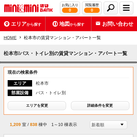
お気に入り
閲覧履歴
0
0
エリア
地図
お問い合わせ
から探す
から探す
HOME
松本市の賃貸マンション・アパート一覧
松本市/バス・トイレ別の賃貸マンション・アパート一覧
現在の検索条件
エリア
松本市
部屋設備
バス・トイレ別
エリアを変更
詳細条件を変更
1,209
室 /
838
棟中 1～10 棟表示