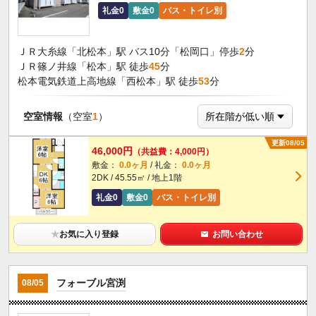
礼金0
敷金0
バス・トイレ別
ＪＲ大糸線「北松本」駅 バス10分「松岡口」停歩
2
分
ＪＲ篠ノ井線「松本」駅 徒歩
45
分
松本電気鉄道上高地線「西松本」駅 徒歩
53
分
空室情報
（空室
1
）
更新08/05
46,000円
（共益費：4,000円）
敷金：
0.0ヶ月
/ 礼金：
0.0ヶ月
2DK / 45.55㎡ / 地上1階
礼金0
敷金0
バス・トイレ別
★
お気に入り登録
お問い合わせ
フォーブル宮渕
08/05