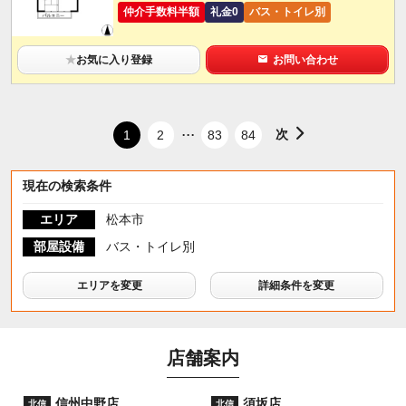
仲介手数料半額
礼金0
バス・トイレ別
★
お気に入り登録
お問い合わせ
...
次
1
2
83
84
現在の検索条件
エリア
松本市
部屋設備
バス・トイレ別
エリアを変更
詳細条件を変更
店舗案内
信州中野店
須坂店
北信
北信