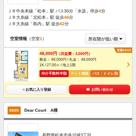
ＪＲ中央本線「松本」駅 バス30分「水汲」停歩
4
分
ＪＲ大糸線「北松本」駅 徒歩
46
分
ＪＲ大糸線「島内」駅 徒歩
62
分
空室情報
（空室
1
）
更新08/05
48,000円
（共益費：3,000円）
敷金： 96,000円 / 礼金： 48,000円
1K / 27.00㎡ / 地上1階
仲介手数料半額
ペット相談
バス・トイレ別
★
お気に入り登録
お問い合わせ
Dear Court A棟
08/05
長野県松本市井川城3丁目