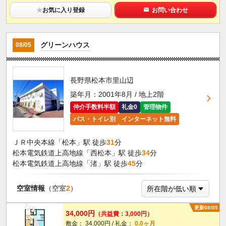
★
お気に入り登録
お問い合わせ
グリーンハウス
08/05
長野県松本市里山辺
築年月：2001年8月 / 地上2階
仲介手数料半額
礼金0
管理物件
バス・トイレ別
インターネット無料
ＪＲ中央本線「松本」駅 徒歩
31
分
松本電気鉄道上高地線「西松本」駅 徒歩
34
分
松本電気鉄道上高地線「渚」駅 徒歩
45
分
空室情報
（空室
2
）
更新08/05
34,000円
（共益費：3,000円）
敷金： 34,000円 / 礼金：
0.0ヶ月