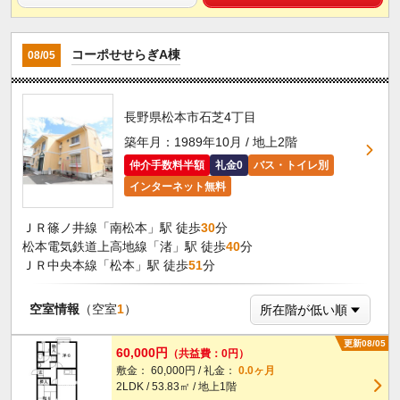
コーポせせらぎA棟
08/05
長野県松本市石芝4丁目
築年月：1989年10月 / 地上2階
仲介手数料半額
礼金0
バス・トイレ別
インターネット無料
ＪＲ篠ノ井線「南松本」駅 徒歩
30
分
松本電気鉄道上高地線「渚」駅 徒歩
40
分
ＪＲ中央本線「松本」駅 徒歩
51
分
空室情報
（空室
1
）
更新08/05
60,000円
（共益費：0円）
敷金： 60,000円 / 礼金：
0.0ヶ月
2LDK / 53.83㎡ / 地上1階