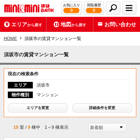
お気に入り
閲覧履歴
0
0
エリア
地図
お問い合わせ
から探す
から探す
HOME
須坂市の賃貸マンション一覧
須坂市の賃貸マンション一覧
現在の検索条件
エリア
須坂市
物件種別
マンション
エリアを変更
詳細条件を変更
15
室 /
9
棟中 1～9 棟表示