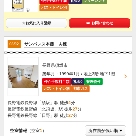
仲介手数料半額
礼金0
フリーレント
バス・トイレ別
★
お気に入り登録
お問い合わせ
サンパレス本藤 Ａ棟
08/02
長野県須坂市
築年月：1999年1月 / 地上3階 地下1階
仲介手数料半額
礼金0
管理物件
バス・トイレ別
都市ガス
長野電鉄長野線「須坂」駅 徒歩
4
分
長野電鉄長野線「北須坂」駅 徒歩
27
分
長野電鉄長野線「日野」駅 徒歩
27
分
空室情報
（空室
1
）