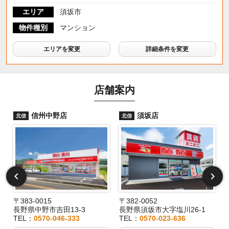
エリア
須坂市
物件種別
マンション
エリアを変更
詳細条件を変更
店舗案内
信州中野店
須坂店
北信
北信
〒383-0015
〒382-0052
長野県中野市吉田13-3
長野県須坂市大字塩川26-1
TEL：
0570-046-333
TEL：
0570-023-636