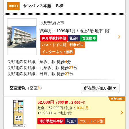
サンパレス本藤 Ｂ棟
08/03
長野県須坂市
築年月：1999年1月 / 地上3階 地下1階
仲介手数料半額
礼金0
管理物件
バス・トイレ別
都市ガス
インターネット無料
長野電鉄長野線「須坂」駅 徒歩
4
分
長野電鉄長野線「北須坂」駅 徒歩
27
分
長野電鉄長野線「日野」駅 徒歩
27
分
空室情報
（空室
1
）
更新08/03
52,000円
（共益費：2,000円）
敷金： 52,000円 / 礼金：
0.0ヶ月
1K / 32.00㎡ / 地上3階
仲介手数料半額
礼金0
バス・トイレ別