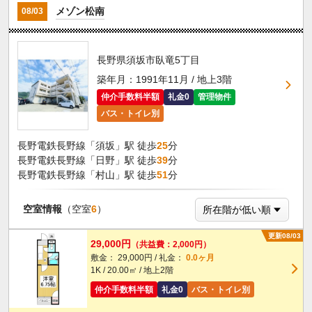
メゾン松南
08/03
長野県須坂市臥竜5丁目
築年月：1991年11月 / 地上3階
仲介手数料半額
礼金0
管理物件
バス・トイレ別
長野電鉄長野線「須坂」駅 徒歩
25
分
長野電鉄長野線「日野」駅 徒歩
39
分
長野電鉄長野線「村山」駅 徒歩
51
分
空室情報
（空室
6
）
更新08/03
29,000円
（共益費：2,000円）
敷金： 29,000円 / 礼金：
0.0ヶ月
1K / 20.00㎡ / 地上2階
仲介手数料半額
礼金0
バス・トイレ別