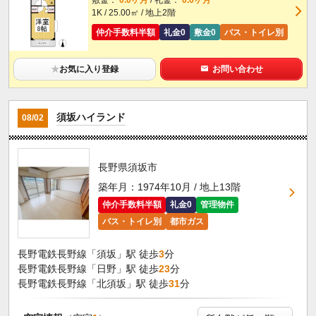
1K / 25.00㎡ / 地上2階
仲介手数料半額
礼金0
敷金0
バス・トイレ別
★
お気に入り登録
お問い合わせ
須坂ハイランド
08/02
長野県須坂市
築年月：1974年10月 / 地上13階
仲介手数料半額
礼金0
管理物件
バス・トイレ別
都市ガス
長野電鉄長野線「須坂」駅 徒歩
3
分
長野電鉄長野線「日野」駅 徒歩
23
分
長野電鉄長野線「北須坂」駅 徒歩
31
分