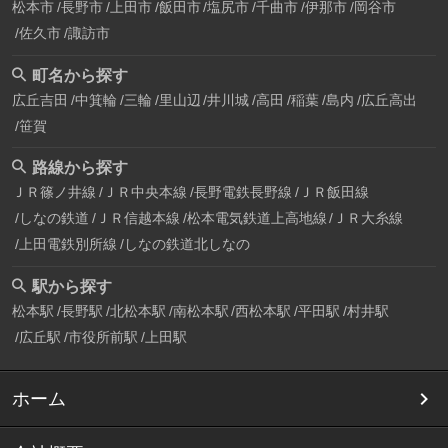
松本市
長野市
上田市
飯田市
塩尻市
千曲市
伊那市
岡谷市
佐久市
諏訪市
町名から探す
広丘吉田
中箕輪
三輪
里山辺
井川城
高田
稲葉
島内
広丘高出
笹賀
路線から探す
ＪＲ篠ノ井線
ＪＲ中央本線
長野電鉄長野線
ＪＲ飯田線
しなの鉄道
ＪＲ信越本線
松本電気鉄道上高地線
ＪＲ大糸線
上田電鉄別所線
しなの鉄道北しなの
駅から探す
松本駅
長野駅
北松本駅
南松本駅
西松本駅
平田駅
村井駅
広丘駅
市役所前駅
上田駅
ホーム