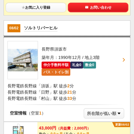
★
お気に入り登録
お問い合わせ
ソルトリバーヒル
08/02
長野県須坂市
築年月：1990年12月 / 地上3階
仲介手数料半額
礼金0
敷金0
バス・トイレ別
長野電鉄長野線「須坂」駅 徒歩
2
分
長野電鉄長野線「日野」駅 徒歩
21
分
長野電鉄長野線「村山」駅 徒歩
33
分
空室情報
（空室
1
）
更新08/02
43,000円
（共益費：2,000円）
敷金：
0.0ヶ月
/ 礼金：
0.0ヶ月