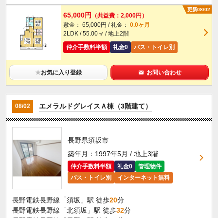
更新08/02
65,000円
（共益費：2,000円）
敷金： 65,000円 / 礼金：
0.0ヶ月
2LDK / 55.00㎡ / 地上2階
仲介手数料半額
礼金0
バス・トイレ別
★
お気に入り登録
お問い合わせ
エメラルドグレイスＡ棟（3階建て）
08/02
長野県須坂市
築年月：1997年5月 / 地上3階
仲介手数料半額
礼金0
管理物件
バス・トイレ別
インターネット無料
長野電鉄長野線「須坂」駅 徒歩
20
分
長野電鉄長野線「北須坂」駅 徒歩
32
分