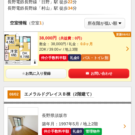
長野電鉄長野線「日野」駅 徒歩
22
分
長野電鉄長野線「村山」駅 徒歩
34
分
空室情報
（空室
1
）
更新08/02
38,000円
（共益費：0円）
敷金： 38,000円 / 礼金：
0.0ヶ月
2DK / 39.00㎡ / 地上3階
仲介手数料半額
礼金0
バス・トイレ別
★
お気に入り登録
お問い合わせ
エメラルドグレイスＢ棟（2階建て）
08/02
長野県須坂市
築年月：1997年5月 / 地上2階
仲介手数料半額
礼金0
管理物件