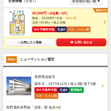
空室情報
（空室
1
）
更新08/02
55,000円
（共益費：0円）
敷金： 55,000円 / 礼金：
0.0ヶ月
1DK / 43.00㎡ / 地上10階
仲介手数料半額
礼金0
バス・トイレ別
★
お気に入り登録
お問い合わせ
ニューマンション冨沢
08/02
長野県須坂市
築年月：1977年12月 / 地上3階 地下1階
仲介手数料半額
礼金0
管理物件
バス・トイレ別
長野電鉄長野線「須坂」駅 徒歩
4
分