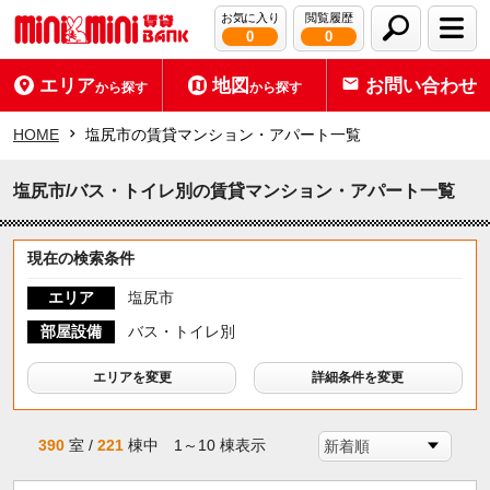
お気に入り
閲覧履歴
0
0
エリア
地図
お問い合わせ
から探す
から探す
HOME
塩尻市の賃貸マンション・アパート一覧
塩尻市/バス・トイレ別の賃貸マンション・アパート一覧
現在の検索条件
エリア
塩尻市
部屋設備
バス・トイレ別
エリアを変更
詳細条件を変更
390
室 /
221
棟中 1～10 棟表示