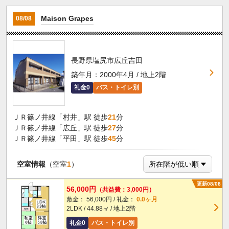
Maison Grapes
08/08
長野県塩尻市広丘吉田
築年月：2000年4月 / 地上2階
礼金0
バス・トイレ別
ＪＲ篠ノ井線「村井」駅 徒歩
21
分
ＪＲ篠ノ井線「広丘」駅 徒歩
27
分
ＪＲ篠ノ井線「平田」駅 徒歩
45
分
空室情報
（空室
1
）
更新08/08
56,000円
（共益費：3,000円）
敷金： 56,000円 / 礼金：
0.0ヶ月
2LDK / 44.88㎡ / 地上2階
礼金0
バス・トイレ別