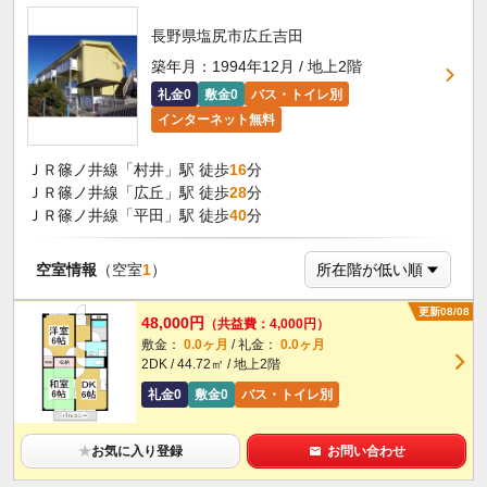
長野県塩尻市広丘吉田
築年月：1994年12月 / 地上2階
礼金0
敷金0
バス・トイレ別
インターネット無料
ＪＲ篠ノ井線「村井」駅 徒歩
16
分
ＪＲ篠ノ井線「広丘」駅 徒歩
28
分
ＪＲ篠ノ井線「平田」駅 徒歩
40
分
空室情報
（空室
1
）
更新08/08
48,000円
（共益費：4,000円）
敷金：
0.0ヶ月
/ 礼金：
0.0ヶ月
2DK / 44.72㎡ / 地上2階
礼金0
敷金0
バス・トイレ別
★
お気に入り登録
お問い合わせ