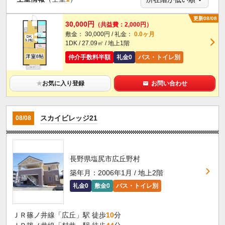
更新08/08
30,000円
（共益費：2,000円）
敷金： 30,000円 / 礼金：
0.0ヶ月
1DK / 27.09㎡ / 地上1階
仲介手数料半額
礼金0
バス・トイレ別
★
お気に入り登録
お問い合わせ
スカイビレッジ21
08/08
長野県塩尻市広丘野村
築年月：2006年1月 / 地上2階
礼金0
敷金0
バス・トイレ別
ＪＲ篠ノ井線「広丘」駅 徒歩
10
分