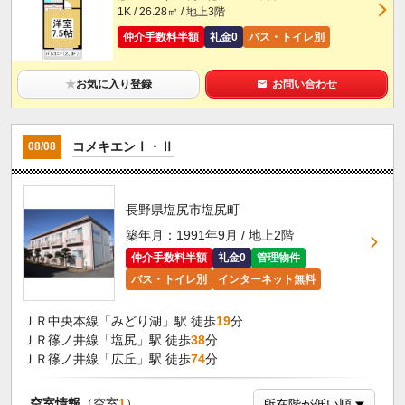
1K / 26.28㎡ / 地上3階
仲介手数料半額
礼金0
バス・トイレ別
★
お気に入り登録
お問い合わせ
コメキエンⅠ・Ⅱ
08/08
長野県塩尻市塩尻町
築年月：1991年9月 / 地上2階
仲介手数料半額
礼金0
管理物件
バス・トイレ別
インターネット無料
ＪＲ中央本線「みどり湖」駅 徒歩
19
分
ＪＲ篠ノ井線「塩尻」駅 徒歩
38
分
ＪＲ篠ノ井線「広丘」駅 徒歩
74
分
空室情報
（空室
1
）