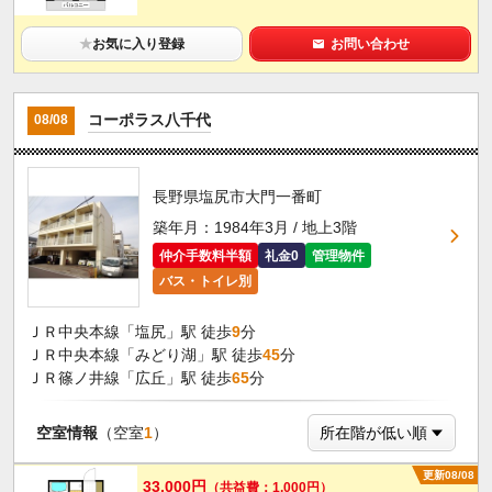
★
お気に入り登録
お問い合わせ
コーポラス八千代
08/08
長野県塩尻市大門一番町
築年月：1984年3月 / 地上3階
仲介手数料半額
礼金0
管理物件
バス・トイレ別
ＪＲ中央本線「塩尻」駅 徒歩
9
分
ＪＲ中央本線「みどり湖」駅 徒歩
45
分
ＪＲ篠ノ井線「広丘」駅 徒歩
65
分
空室情報
（空室
1
）
更新08/08
33,000円
（共益費：1,000円）