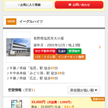
★
お気に入り登録
お問い合わせ
イーグルハイツ
08/08
長野県塩尻市大小屋
築年月：2001年12月 / 地上3階
仲介手数料半額
礼金0
管理物件
バス・トイレ別
インターネット無料
ＪＲ篠ノ井線「塩尻」駅 徒歩
23
分
ＪＲ中央本線「みどり湖」駅 徒歩
28
分
ＪＲ篠ノ井線「広丘」駅 徒歩
60
分
空室情報
（空室
1
）
更新08/08
33,000円
（共益費：3,000円）
敷金： 33,000円 / 礼金：
0.0ヶ月