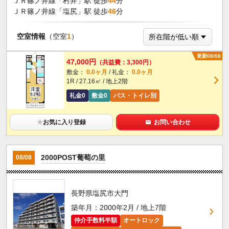
ＪＲ篠ノ井線「村井」駅 徒歩
44
分
ＪＲ篠ノ井線「塩尻」駅 徒歩
46
分
空室情報
（空室
1
）
更新08/08
47,000円
（共益費：3,300円）
敷金：
0.0ヶ月
/ 礼金：
0.0ヶ月
1R / 27.16㎡ / 地上2階
礼金0
敷金0
バス・トイレ別
★
お気に入り登録
お問い合わせ
2000POST葡萄の里
08/08
長野県塩尻市大門
築年月：2000年2月 / 地上7階
仲介手数料半額
オートロック