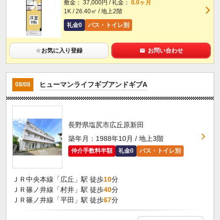
敷金： 37,000円 / 礼金：
0.0ヶ月
1K / 26.40㎡ / 地上2階
礼金0
バス・トイレ別
★
お気に入り登録
お問い合わせ
ヒューマンライフギブアンドギブA
08/08
長野県塩尻市広丘原新田
築年月：1988年10月 / 地上3階
仲介手数料半額
礼金0
バス・トイレ別
ＪＲ中央本線「広丘」駅 徒歩
10
分
ＪＲ篠ノ井線「村井」駅 徒歩
40
分
ＪＲ篠ノ井線「平田」駅 徒歩
67
分