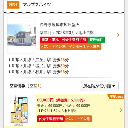
アルプスハイツ
08/08
長野県塩尻市広丘堅石
築年月：2023年3月 / 地上2階
新築・築浅
仲介手数料半額
管理物件
バス・トイレ別
インターネット無料
ＪＲ篠ノ井線「広丘」駅 徒歩
28
分
ＪＲ篠ノ井線「塩尻」駅 徒歩
30
分
ＪＲ篠ノ井線「村井」駅 徒歩
66
分
空室情報
（空室
1
）
更新08/08
69,000円
（共益費：5,000円）
敷金： 69,000円 / 礼金： 69,000円
1LDK / 41.64㎡ / 地上1階
仲介手数料半額
バス・トイレ別