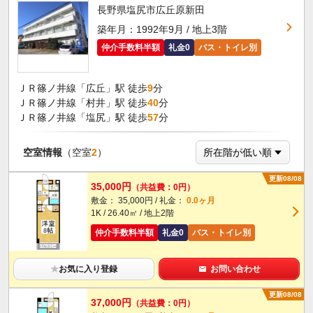
長野県塩尻市広丘原新田
築年月：1992年9月 / 地上3階
仲介手数料半額
礼金0
バス・トイレ別
ＪＲ篠ノ井線「広丘」駅 徒歩
9
分
ＪＲ篠ノ井線「村井」駅 徒歩
40
分
ＪＲ篠ノ井線「塩尻」駅 徒歩
57
分
空室情報
（空室
2
）
更新08/08
35,000円
（共益費：0円）
敷金： 35,000円 / 礼金：
0.0ヶ月
1K / 26.40㎡ / 地上2階
仲介手数料半額
礼金0
バス・トイレ別
★
お気に入り登録
お問い合わせ
更新08/08
37,000円
（共益費：0円）