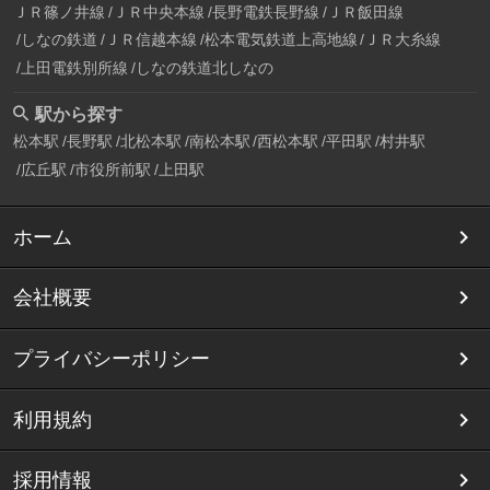
ＪＲ篠ノ井線
ＪＲ中央本線
長野電鉄長野線
ＪＲ飯田線
しなの鉄道
ＪＲ信越本線
松本電気鉄道上高地線
ＪＲ大糸線
上田電鉄別所線
しなの鉄道北しなの
駅から探す
松本駅
長野駅
北松本駅
南松本駅
西松本駅
平田駅
村井駅
広丘駅
市役所前駅
上田駅
ホーム
会社概要
プライバシーポリシー
利用規約
採用情報