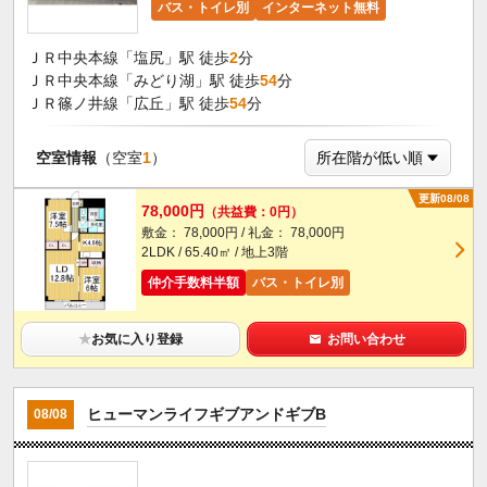
バス・トイレ別
インターネット無料
ＪＲ中央本線「塩尻」駅 徒歩
2
分
ＪＲ中央本線「みどり湖」駅 徒歩
54
分
ＪＲ篠ノ井線「広丘」駅 徒歩
54
分
空室情報
（空室
1
）
更新08/08
78,000円
（共益費：0円）
敷金： 78,000円 / 礼金： 78,000円
2LDK / 65.40㎡ / 地上3階
仲介手数料半額
バス・トイレ別
★
お気に入り登録
お問い合わせ
ヒューマンライフギブアンドギブB
08/08