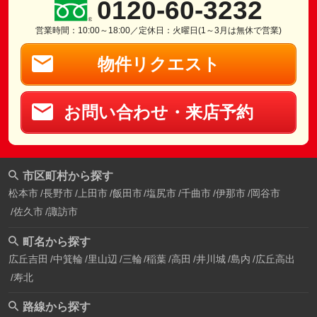
0120-60-3232
営業時間：10:00～18:00／定休日：火曜日(1～3月は無休で営業)
物件リクエスト
お問い合わせ・来店予約
市区町村から探す
松本市
長野市
上田市
飯田市
塩尻市
千曲市
伊那市
岡谷市
佐久市
諏訪市
町名から探す
広丘吉田
中箕輪
里山辺
三輪
稲葉
高田
井川城
島内
広丘高出
寿北
路線から探す