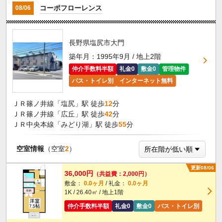
コーポフローレンス
08/06
長野県塩尻市大門
築年月：1995年9月 / 地上2階
仲介手数料半額
礼金0
敷金0
管理物件
バス・トイレ別
インターネット無料
ＪＲ篠ノ井線「塩尻」駅 徒歩
12
分
ＪＲ篠ノ井線「広丘」駅 徒歩
42
分
ＪＲ中央本線「みどり湖」駅 徒歩
55
分
空室情報
（空室
2
）
更新08/06
36,000円
（共益費：2,000円）
敷金：
0.0ヶ月
/ 礼金：
0.0ヶ月
1K / 26.40㎡ / 地上1階
仲介手数料半額
礼金0
敷金0
バス・トイレ別