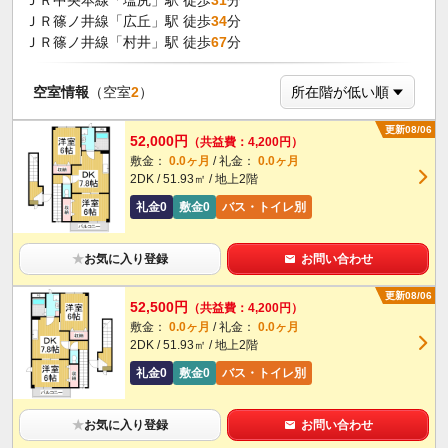
ＪＲ中央本線「塩尻」駅 徒歩
31
分
ＪＲ篠ノ井線「広丘」駅 徒歩
34
分
ＪＲ篠ノ井線「村井」駅 徒歩
67
分
空室情報
（空室
2
）
更新08/06
52,000円
（共益費：4,200円）
敷金：
0.0ヶ月
/ 礼金：
0.0ヶ月
2DK / 51.93㎡ / 地上2階
礼金0
敷金0
バス・トイレ別
★
お気に入り登録
お問い合わせ
更新08/06
52,500円
（共益費：4,200円）
敷金：
0.0ヶ月
/ 礼金：
0.0ヶ月
2DK / 51.93㎡ / 地上2階
礼金0
敷金0
バス・トイレ別
★
お気に入り登録
お問い合わせ