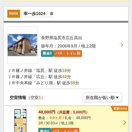
幸ー歩1024 Ｂ
08/06
長野県塩尻市広丘高出
築年月：2006年9月 / 地上2階
敷金0
バス・トイレ別
ＪＲ篠ノ井線「塩尻」駅 徒歩
18
分
ＪＲ篠ノ井線「広丘」駅 徒歩
42
分
ＪＲ中央本線「みどり湖」駅 徒歩
55
分
空室情報
（空室
1
）
更新08/06
48,000円
（共益費：5,000円）
敷金：
0.0ヶ月
/ 礼金： 48,000円
1R / 30.03㎡ / 地上1階
敷金0
バス・トイレ別