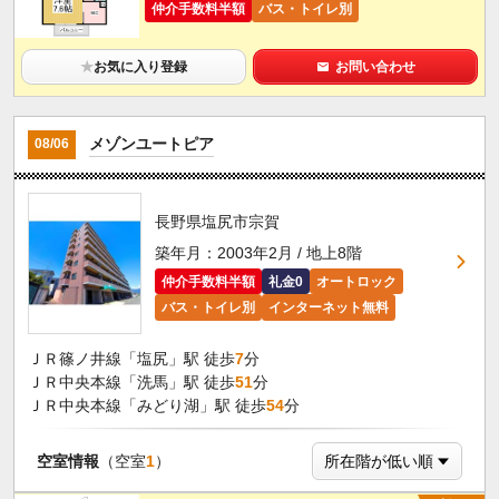
仲介手数料半額
バス・トイレ別
★
お気に入り登録
お問い合わせ
メゾンユートピア
08/06
長野県塩尻市宗賀
築年月：2003年2月 / 地上8階
仲介手数料半額
礼金0
オートロック
バス・トイレ別
インターネット無料
ＪＲ篠ノ井線「塩尻」駅 徒歩
7
分
ＪＲ中央本線「洗馬」駅 徒歩
51
分
ＪＲ中央本線「みどり湖」駅 徒歩
54
分
空室情報
（空室
1
）