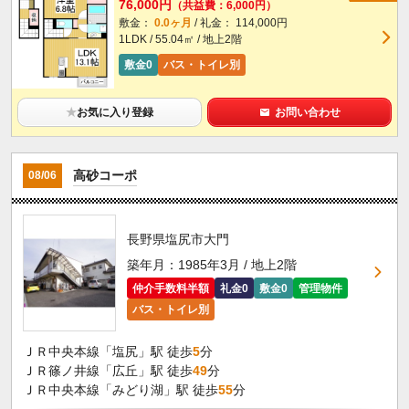
76,000円
（共益費：6,000円）
敷金：
0.0ヶ月
/ 礼金： 114,000円
1LDK / 55.04㎡ / 地上2階
敷金0
バス・トイレ別
★
お気に入り登録
お問い合わせ
高砂コーポ
08/06
長野県塩尻市大門
築年月：1985年3月 / 地上2階
仲介手数料半額
礼金0
敷金0
管理物件
バス・トイレ別
ＪＲ中央本線「塩尻」駅 徒歩
5
分
ＪＲ篠ノ井線「広丘」駅 徒歩
49
分
ＪＲ中央本線「みどり湖」駅 徒歩
55
分