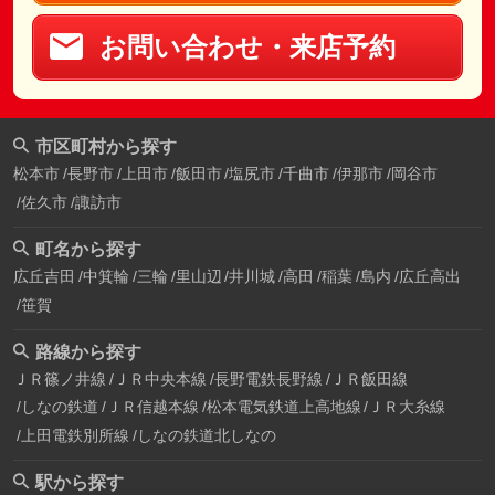
お問い合わせ・来店予約
市区町村から探す
松本市
長野市
上田市
飯田市
塩尻市
千曲市
伊那市
岡谷市
佐久市
諏訪市
町名から探す
広丘吉田
中箕輪
三輪
里山辺
井川城
高田
稲葉
島内
広丘高出
笹賀
路線から探す
ＪＲ篠ノ井線
ＪＲ中央本線
長野電鉄長野線
ＪＲ飯田線
しなの鉄道
ＪＲ信越本線
松本電気鉄道上高地線
ＪＲ大糸線
上田電鉄別所線
しなの鉄道北しなの
駅から探す