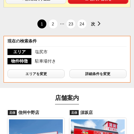
...
次
1
2
23
24
現在の検索条件
エリア
塩尻市
物件特徴
駐車場付き
エリアを変更
詳細条件を変更
店舗案内
信州中野店
須坂店
北信
北信