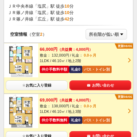
ＪＲ中央本線「塩尻」駅 徒歩
10
分
ＪＲ篠ノ井線「塩尻」駅 徒歩
10
分
ＪＲ篠ノ井線「広丘」駅 徒歩
42
分
空室情報
（空室
2
）
更新08/06
66,000円
（共益費：4,000円）
敷金： 132,000円 / 礼金：
0.0ヶ月
1LDK / 46.10㎡ / 地上2階
仲介手数料半額
礼金0
バス・トイレ別
★
お気に入り登録
お問い合わせ
更新08/06
69,000円
（共益費：4,000円）
敷金： 138,000円 / 礼金：
0.0ヶ月
1LDK / 46.10㎡ / 地上3階
仲介手数料無料
礼金0
バス・トイレ別
★
お気に入り登録
お問い合わせ