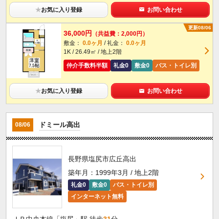
★
お気に入り登録
お問い合わせ
更新08/06
36,000円
（共益費：2,000円）
敷金：
0.0ヶ月
/ 礼金：
0.0ヶ月
1K / 26.49㎡ / 地上2階
仲介手数料半額
礼金0
敷金0
バス・トイレ別
★
お気に入り登録
お問い合わせ
ドミール高出
08/06
長野県塩尻市広丘高出
築年月：1999年3月 / 地上2階
礼金0
敷金0
バス・トイレ別
インターネット無料