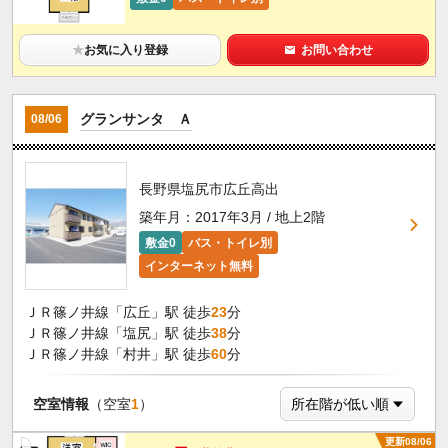
★
お気に入り登録
お問い合わせ
グランサンタ Ａ
08/06
長野県塩尻市広丘高出
築年月：2017年3月 / 地上2階
敷金0
バス・トイレ別
インターネット無料
ＪＲ篠ノ井線「広丘」駅 徒歩
23
分
ＪＲ篠ノ井線「塩尻」駅 徒歩
38
分
ＪＲ篠ノ井線「村井」駅 徒歩
60
分
空室情報
（空室
1
）
更新08/06