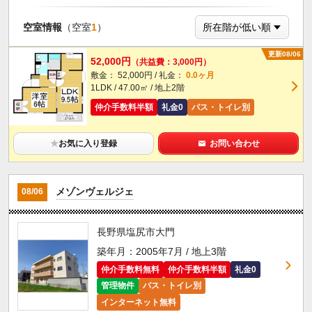
空室情報
（空室
1
）
更新08/06
52,000円
（共益費：3,000円）
敷金： 52,000円 / 礼金：
0.0ヶ月
1LDK / 47.00㎡ / 地上2階
仲介手数料半額
礼金0
バス・トイレ別
★
お気に入り登録
お問い合わせ
メゾンヴェルジェ
08/06
長野県塩尻市大門
築年月：2005年7月 / 地上3階
仲介手数料無料
仲介手数料半額
礼金0
管理物件
バス・トイレ別
インターネット無料