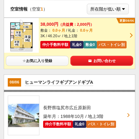
空室情報
（空室
1
）
更新08/06
38,000円
（共益費：2,000円）
敷金：
0.0ヶ月
/ 礼金：
0.0ヶ月
3K / 46.20㎡ / 地上1階
仲介手数料半額
礼金0
敷金0
バス・トイレ別
★
お気に入り登録
お問い合わせ
ヒューマンライフギブアンドギブA
08/06
長野県塩尻市広丘原新田
築年月：1988年10月 / 地上3階
仲介手数料半額
礼金0
バス・トイレ別