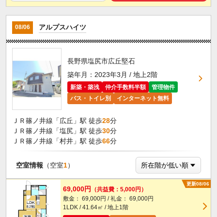
アルプスハイツ
08/06
長野県塩尻市広丘堅石
築年月：2023年3月 / 地上2階
新築・築浅
仲介手数料半額
管理物件
バス・トイレ別
インターネット無料
ＪＲ篠ノ井線「広丘」駅 徒歩
28
分
ＪＲ篠ノ井線「塩尻」駅 徒歩
30
分
ＪＲ篠ノ井線「村井」駅 徒歩
66
分
空室情報
（空室
1
）
更新08/06
69,000円
（共益費：5,000円）
敷金： 69,000円 / 礼金： 69,000円
1LDK / 41.64㎡ / 地上1階