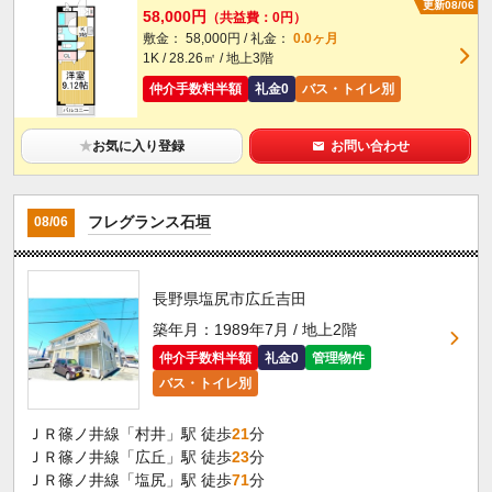
更新08/06
58,000円
（共益費：0円）
敷金： 58,000円 / 礼金：
0.0ヶ月
1K / 28.26㎡ / 地上3階
仲介手数料半額
礼金0
バス・トイレ別
★
お気に入り登録
お問い合わせ
フレグランス石垣
08/06
長野県塩尻市広丘吉田
築年月：1989年7月 / 地上2階
仲介手数料半額
礼金0
管理物件
バス・トイレ別
ＪＲ篠ノ井線「村井」駅 徒歩
21
分
ＪＲ篠ノ井線「広丘」駅 徒歩
23
分
ＪＲ篠ノ井線「塩尻」駅 徒歩
71
分