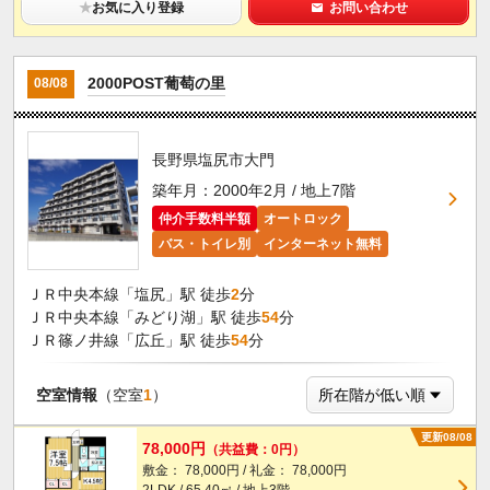
★
お気に入り登録
お問い合わせ
2000POST葡萄の里
08/08
長野県塩尻市大門
築年月：2000年2月 / 地上7階
仲介手数料半額
オートロック
バス・トイレ別
インターネット無料
ＪＲ中央本線「塩尻」駅 徒歩
2
分
ＪＲ中央本線「みどり湖」駅 徒歩
54
分
ＪＲ篠ノ井線「広丘」駅 徒歩
54
分
空室情報
（空室
1
）
更新08/08
78,000円
（共益費：0円）
敷金： 78,000円 / 礼金： 78,000円