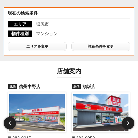
現在の検索条件
エリア
塩尻市
物件種別
マンション
エリアを変更
詳細条件を変更
店舗案内
信州中野店
須坂店
北信
北信
〒383-0015
〒382-0052