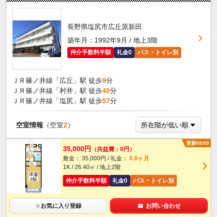
長野県塩尻市広丘原新田
築年月：1992年9月 / 地上3階
仲介手数料半額
礼金0
バス・トイレ別
ＪＲ篠ノ井線「広丘」駅 徒歩
9
分
ＪＲ篠ノ井線「村井」駅 徒歩
40
分
ＪＲ篠ノ井線「塩尻」駅 徒歩
57
分
空室情報
（空室
2
）
更新08/09
35,000円
（共益費：0円）
敷金： 35,000円 / 礼金：
0.0ヶ月
1K / 26.40㎡ / 地上2階
仲介手数料半額
礼金0
バス・トイレ別
★
お気に入り登録
お問い合わせ