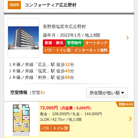
コンフォーティア広丘野村
08/09
長野県塩尻市広丘野村
築年月：2022年1月 / 地上8階
新築・築浅
管理物件
オートロック
バス・トイレ別
インターネット無料
ＪＲ篠ノ井線「広丘」駅 徒歩
12
分
ＪＲ篠ノ井線「塩尻」駅 徒歩
43
分
ＪＲ篠ノ井線「村井」駅 徒歩
58
分
空室情報
（空室
3
）
更新08/09
72,000円
（共益費：6,000円）
敷金： 108,000円 / 礼金： 144,000円
1LDK / 42.70㎡ / 地上3階
バス・トイレ別