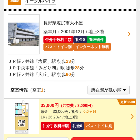
イーグルハイツ
08/08
長野県塩尻市大小屋
築年月：2001年12月 / 地上3階
仲介手数料半額
礼金0
管理物件
バス・トイレ別
インターネット無料
ＪＲ篠ノ井線「塩尻」駅 徒歩
23
分
ＪＲ中央本線「みどり湖」駅 徒歩
28
分
ＪＲ篠ノ井線「広丘」駅 徒歩
60
分
空室情報
（空室
1
）
更新08/08
33,000円
（共益費：3,000円）
敷金： 33,000円 / 礼金：
0.0ヶ月
1K / 26.28㎡ / 地上3階
仲介手数料半額
礼金0
バス・トイレ別