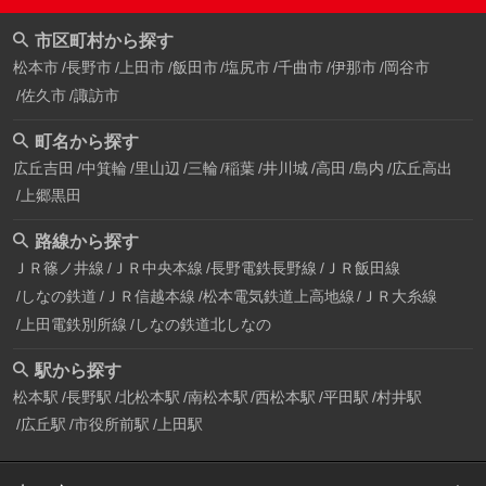
市区町村から探す
松本市
長野市
上田市
飯田市
塩尻市
千曲市
伊那市
岡谷市
佐久市
諏訪市
町名から探す
広丘吉田
中箕輪
里山辺
三輪
稲葉
井川城
高田
島内
広丘高出
上郷黒田
路線から探す
ＪＲ篠ノ井線
ＪＲ中央本線
長野電鉄長野線
ＪＲ飯田線
しなの鉄道
ＪＲ信越本線
松本電気鉄道上高地線
ＪＲ大糸線
上田電鉄別所線
しなの鉄道北しなの
駅から探す
松本駅
長野駅
北松本駅
南松本駅
西松本駅
平田駅
村井駅
広丘駅
市役所前駅
上田駅