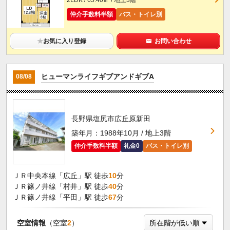
2LDK / 65.40㎡ / 地上3階
仲介手数料半額
バス・トイレ別
★
お気に入り登録
お問い合わせ
ヒューマンライフギブアンドギブA
08/08
長野県塩尻市広丘原新田
築年月：1988年10月 / 地上3階
仲介手数料半額
礼金0
バス・トイレ別
ＪＲ中央本線「広丘」駅 徒歩
10
分
ＪＲ篠ノ井線「村井」駅 徒歩
40
分
ＪＲ篠ノ井線「平田」駅 徒歩
67
分
空室情報
（空室
2
）