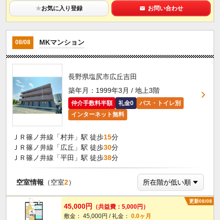
★
お気に入り登録
お問い合わせ
MKマンション
08/08
長野県塩尻市広丘吉田
築年月：1999年3月 / 地上3階
仲介手数料半額
礼金0
バス・トイレ別
インターネット無料
ＪＲ篠ノ井線「村井」駅 徒歩
15
分
ＪＲ篠ノ井線「広丘」駅 徒歩
30
分
ＪＲ篠ノ井線「平田」駅 徒歩
38
分
空室情報
（空室
2
）
更新08/08
45,000円
（共益費：5,000円）
敷金： 45,000円 / 礼金：
0.0ヶ月