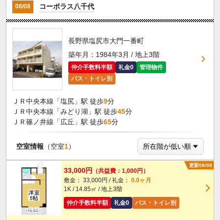
コーポラス八千代
08/08
長野県塩尻市大門一番町
築年月：1984年3月 / 地上3階
仲介手数料半額
礼金0
管理物件
バス・トイレ別
ＪＲ中央本線「塩尻」駅 徒歩
9
分
ＪＲ中央本線「みどり湖」駅 徒歩
45
分
ＪＲ篠ノ井線「広丘」駅 徒歩
65
分
空室情報
（空室
1
）
更新08/08
33,000円
（共益費：1,000円）
敷金： 33,000円 / 礼金：
0.0ヶ月
1K / 14.85㎡ / 地上3階
仲介手数料半額
礼金0
バス・トイレ別