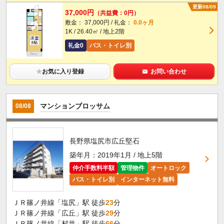
更新08/09
37,000円
（共益費：0円）
敷金： 37,000円 / 礼金：
0.0ヶ月
1K / 26.40㎡ / 地上2階
礼金0
バス・トイレ別
★
お気に入り登録
お問い合わせ
マンションブロッサム
08/08
長野県塩尻市広丘堅石
築年月：2019年1月 / 地上5階
仲介手数料半額
管理物件
オートロック
バス・トイレ別
インターネット無料
ＪＲ篠ノ井線「塩尻」駅 徒歩
23
分
ＪＲ篠ノ井線「広丘」駅 徒歩
29
分
ＪＲ篠ノ井線「村井」駅 徒歩
66
分