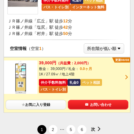
仲介手数料無料
礼金0
ペット相談
バス・トイレ別
インターネット無料
ＪＲ篠ノ井線「広丘」駅 徒歩
12
分
ＪＲ篠ノ井線「塩尻」駅 徒歩
42
分
ＪＲ篠ノ井線「村井」駅 徒歩
50
分
空室情報
（空室
1
）
更新08/08
39,000円
（共益費：2,000円）
敷金： 39,000円 / 礼金：
0.0ヶ月
1K / 27.09㎡ / 地上4階
仲介手数料無料
礼金0
ペット相談
バス・トイレ別
★
お気に入り登録
お問い合わせ
...
次
1
2
5
6