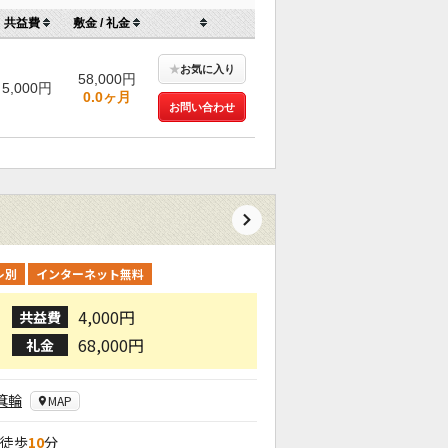
共益費
敷金 / 礼金
★
お気に入り
58,000円
5,000円
0.0ヶ月
お問い合わせ
レ別
インターネット無料
4,000円
共益費
68,000円
礼金
箕輪
MAP
 徒歩
10
分