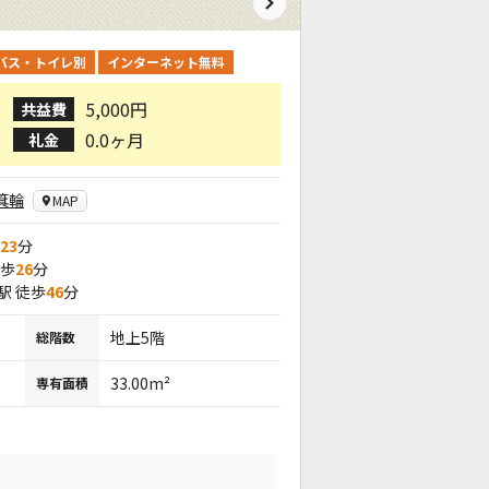
バス・トイレ別
インターネット無料
5,000円
共益費
0.0ヶ月
礼金
箕輪
MAP
23
分
徒歩
26
分
駅 徒歩
46
分
地上5階
総階数
33.00m²
専有面積