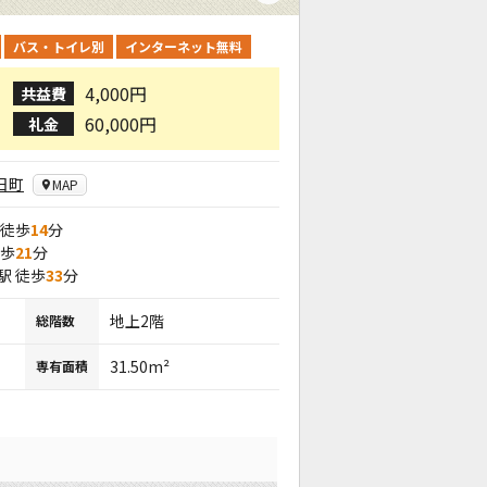
バス・トイレ別
インターネット無料
4,000円
共益費
60,000円
礼金
日町
MAP
 徒歩
14
分
徒歩
21
分
駅 徒歩
33
分
地上2階
総階数
31.50m²
専有面積