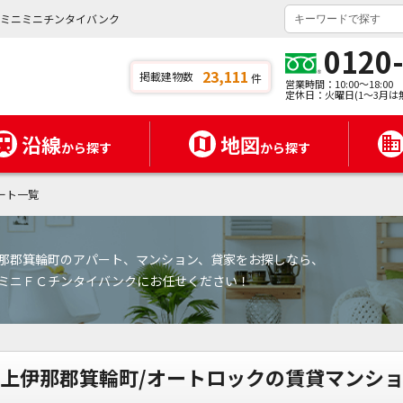
｜ミニミニチンタイバンク
0120
23,111
掲載建物数
件
営業時間：10:00～18:00
定休日：火曜日(1～3月は
沿線
地図
から探す
から探す
ート一覧
那郡箕輪町のアパート、マンション、貸家をお探しなら、
ミニＦＣチンタイバンクにお任せください！
上伊那郡箕輪町/オートロックの賃貸マンシ