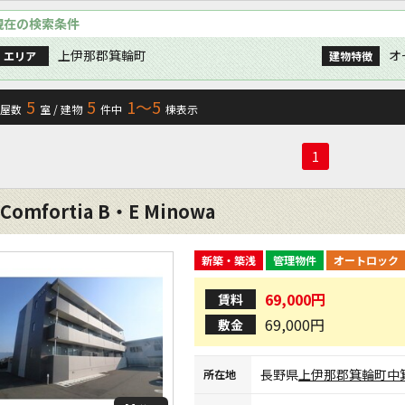
現在の検索条件
上伊那郡箕輪町
オ
エリア
建物特徴
5
5
1〜5
屋数
室 / 建物
件中
棟表示
1
Comfortia B・E Minowa
新築・築浅
管理物件
オートロック
69,000円
賃料
69,000円
敷金
長野県
上伊那郡箕輪町
中
所在地