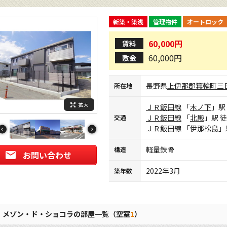
新築・築浅
管理物件
オートロック
60,000円
賃料
60,000円
敷金
長野県
上伊那郡箕輪町
三
所在地
拡大
ＪＲ飯田線
「
木ノ下
」駅
ＪＲ飯田線
「
北殿
」駅 
交通
ＪＲ飯田線
「
伊那松島
」
軽量鉄骨
構造
お問い合わせ
2022年3月
築年数
メゾン・ド・ショコラの部屋一覧（空室
1
）