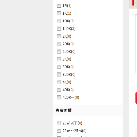
(
1
)
1R
(
1
)
1K
(
0
)
1DK
(
3
)
1LDK
(
0
)
2K
(
0
)
2DK
(
0
)
2LDK
(
0
)
3K
(
0
)
3DK
(
0
)
3LDK
(
0
)
4K
(
0
)
4DK
(
0
)
4LDK～
専有面積
(
0
)
20㎡以下
(
0
)
20㎡～25㎡