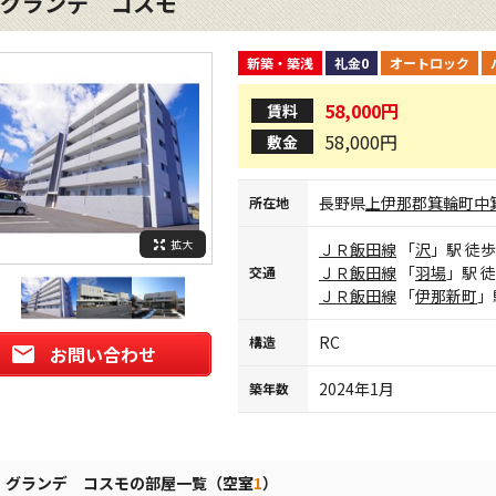
グランデ コスモ
新築・築浅
礼金0
オートロック
58,000円
賃料
58,000円
敷金
長野県
上伊那郡箕輪町
中
所在地
拡大
ＪＲ飯田線
「
沢
」駅 徒歩
ＪＲ飯田線
「
羽場
」駅 
交通
ＪＲ飯田線
「
伊那新町
」
RC
構造
お問い合わせ
2024年1月
築年数
グランデ コスモの部屋一覧（空室
1
）