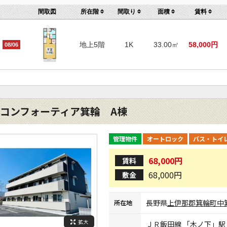
間取図
所在階
間取り
面積
賃料
地上5階
1K
33.00㎡
58,000円
08/06
コンフォーティア箕輪 A棟
管理物件
オートロック
バス・トイ
68,000円
賃料
68,000円
敷金
長野県
上伊那郡箕輪町
中
所在地
拡大
ＪＲ飯田線
「
木ノ下
」駅