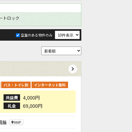
ートロック
空室のある物件のみ
バス・トイレ別
インターネット無料
4,000円
共益費
69,000円
礼金
箕輪
MAP