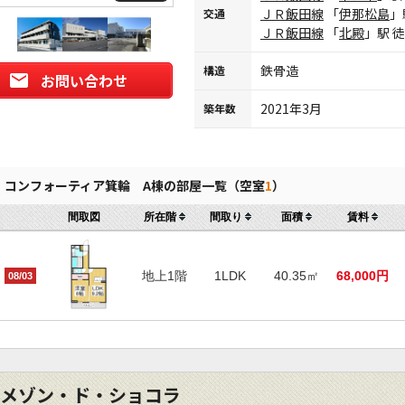
ＪＲ飯田線
「
伊那松島
」
交通
ＪＲ飯田線
「
北殿
」駅 
鉄骨造
構造
お問い合わせ
2021年3月
築年数
コンフォーティア箕輪 A棟の部屋一覧（空室
1
）
間取図
所在階
間取り
面積
賃料
地上1階
1LDK
40.35㎡
68,000円
08/03
メゾン・ド・ショコラ