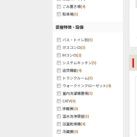
(
4
)
ごみ置き場
(
5
)
駐車場
部屋特徴・設備
(
5
)
バス・トイレ別
(
3
)
ガスコンロ
(
2
)
IHコンロ
(
5
)
システムキッチン
(
4
)
追焚機能
(
5
)
トランクルーム
(
4
)
ウォークインクローゼット
(
5
)
室内洗濯機置場
(
0
)
CATV
(
0
)
床暖房
(
5
)
温水洗浄便座
(
4
)
浴室乾燥機
(
0
)
冷蔵庫