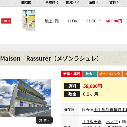
間取図
所在階
間取り
面積
賃料
地上1階
1LDK
31.50㎡
60,000円
08/07
Maison Rassurer（メゾンラシュレ）
新築・築浅
敷金0
オートロック
58,000円
賃料
0.0ヶ月
敷金
長野県
上伊那郡箕輪町
中
所在地
拡大
ＪＲ飯田線
「
木ノ下
」駅