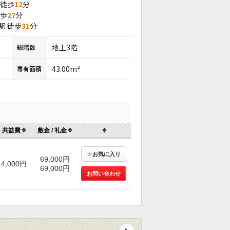
 徒歩
12
分
徒歩
27
分
駅 徒歩
31
分
地上3階
総階数
43.00m²
専有面積
共益費
敷金 / 礼金
★
お気に入り
69,000円
4,000円
69,000円
お問い合わせ