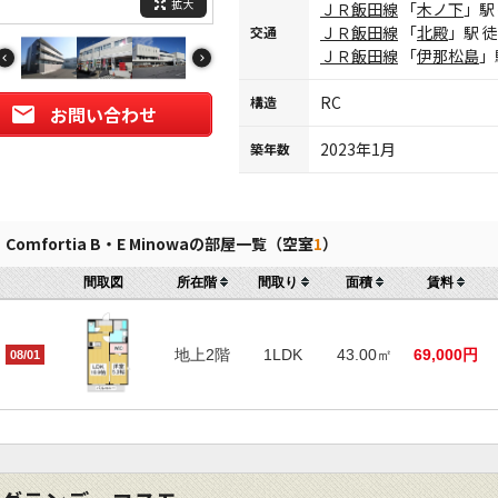
拡大
ＪＲ飯田線
「
木ノ下
」駅
ＪＲ飯田線
「
北殿
」駅 
交通
ＪＲ飯田線
「
伊那松島
」
RC
構造
お問い合わせ
2023年1月
築年数
Comfortia B・E Minowaの部屋一覧（空室
1
）
間取図
所在階
間取り
面積
賃料
地上2階
1LDK
43.00㎡
69,000円
08/01