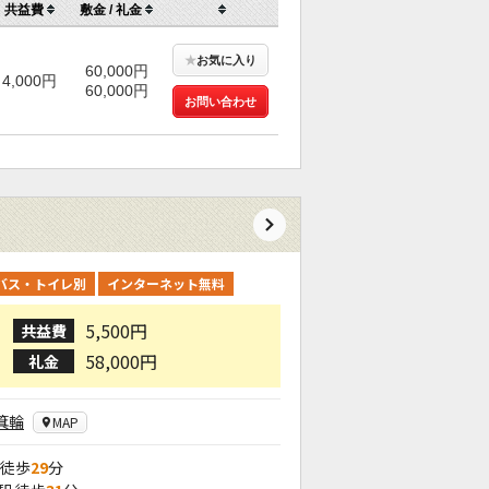
共益費
敷金 / 礼金
★
お気に入り
60,000円
4,000円
60,000円
お問い合わせ
バス・トイレ別
インターネット無料
5,500円
共益費
58,000円
礼金
箕輪
MAP
 徒歩
29
分