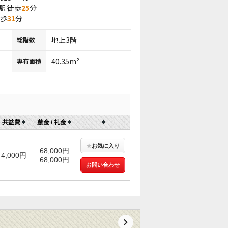
駅 徒歩
25
分
徒歩
31
分
地上3階
総階数
40.35m²
専有面積
共益費
敷金 / 礼金
★
お気に入り
68,000円
4,000円
68,000円
お問い合わせ