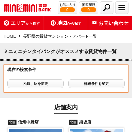
お気に入り
閲覧履歴
0
0
エリア
地図
お問い合わせ
から探す
から探す
HOME
長野県の賃貸マンション・アパート一覧
ミニミニチンタイバンクがオススメする賃貸物件一覧
現在の検索条件
沿線、駅を変更
詳細条件を変更
店舗案内
信州中野店
須坂店
北信
北信