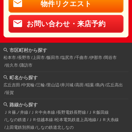
物件リクエスト
お問い合わせ・来店予約
市区町村から探す
松本市
長野市
上田市
飯田市
塩尻市
千曲市
伊那市
岡谷市
佐久市
諏訪市
町名から探す
広丘吉田
中箕輪
三輪
里山辺
井川城
高田
稲葉
島内
広丘高出
笹賀
路線から探す
ＪＲ篠ノ井線
ＪＲ中央本線
長野電鉄長野線
ＪＲ飯田線
しなの鉄道
ＪＲ信越本線
松本電気鉄道上高地線
ＪＲ大糸線
上田電鉄別所線
しなの鉄道北しなの