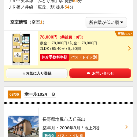
ＪＲ中央本線「みどり湖」駅 徒歩
54
分
ＪＲ篠ノ井線「広丘」駅 徒歩
54
分
空室情報
（空室
1
）
更新08/07
78,000円
（共益費：0円）
敷金： 78,000円 / 礼金： 78,000円
2LDK / 65.40㎡ / 地上3階
仲介手数料半額
バス・トイレ別
★
お気に入り登録
お問い合わせ
幸ー歩1024 Ｂ
08/06
長野県塩尻市広丘高出
築年月：2006年9月 / 地上2階
敷金0
バス・トイレ別