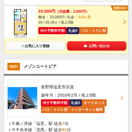
更新08/07
33,000円
（共益費：3,000円）
敷金： 33,000円 / 礼金：
0.0ヶ月
1K / 26.28㎡ / 地上3階
仲介手数料半額
礼金0
バス・トイレ別
★
お気に入り登録
お問い合わせ
メゾンユートピア
08/07
長野県塩尻市宗賀
築年月：2003年2月 / 地上8階
仲介手数料半額
礼金0
オートロック
バス・トイレ別
インターネット無料
ＪＲ篠ノ井線「塩尻」駅 徒歩
7
分
ＪＲ中央本線「洗馬」駅 徒歩
51
分