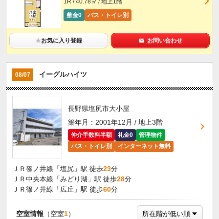
1R / 40.78㎡ / 地上1階
敷金0
バス・トイレ別
★
お気に入り登録
お問い合わせ
イーグルハイツ
08/07
長野県塩尻市大小屋
築年月：2001年12月 / 地上3階
仲介手数料半額
礼金0
管理物件
バス・トイレ別
インターネット無料
ＪＲ篠ノ井線「塩尻」駅 徒歩
23
分
ＪＲ中央本線「みどり湖」駅 徒歩
28
分
ＪＲ篠ノ井線「広丘」駅 徒歩
60
分
空室情報
（空室
1
）