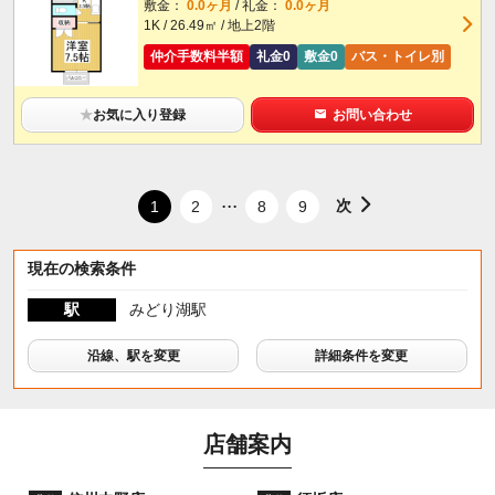
敷金：
0.0ヶ月
/ 礼金：
0.0ヶ月
1K / 26.49㎡ / 地上2階
仲介手数料半額
礼金0
敷金0
バス・トイレ別
★
お気に入り登録
お問い合わせ
...
次
1
2
8
9
現在の検索条件
駅
みどり湖駅
沿線、駅を変更
詳細条件を変更
店舗案内