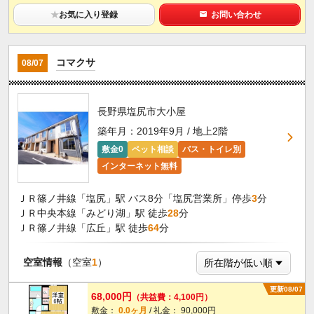
★
お気に入り登録
お問い合わせ
コマクサ
08/07
長野県塩尻市大小屋
築年月：2019年9月 / 地上2階
敷金0
ペット相談
バス・トイレ別
インターネット無料
ＪＲ篠ノ井線「塩尻」駅 バス8分「塩尻営業所」停歩
3
分
ＪＲ中央本線「みどり湖」駅 徒歩
28
分
ＪＲ篠ノ井線「広丘」駅 徒歩
64
分
空室情報
（空室
1
）
更新08/07
68,000円
（共益費：4,100円）
敷金：
0.0ヶ月
/ 礼金： 90,000円