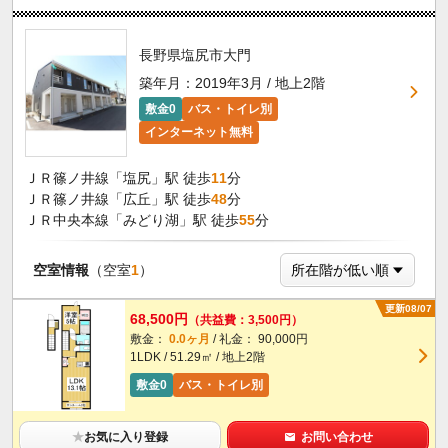
長野県塩尻市大門
築年月：2019年3月 / 地上2階
敷金0
バス・トイレ別
インターネット無料
ＪＲ篠ノ井線「塩尻」駅 徒歩
11
分
ＪＲ篠ノ井線「広丘」駅 徒歩
48
分
ＪＲ中央本線「みどり湖」駅 徒歩
55
分
空室情報
（空室
1
）
更新08/07
68,500円
（共益費：3,500円）
敷金：
0.0ヶ月
/ 礼金： 90,000円
1LDK / 51.29㎡ / 地上2階
敷金0
バス・トイレ別
★
お気に入り登録
お問い合わせ