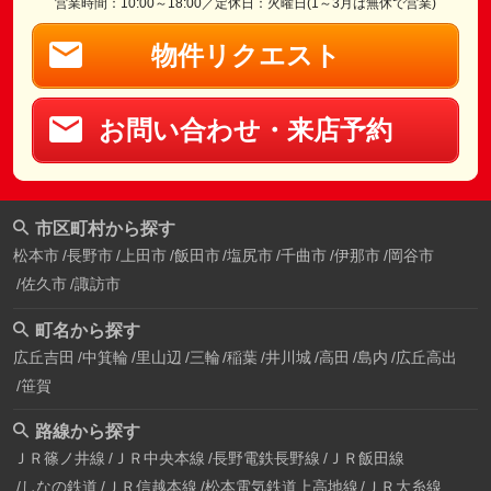
営業時間：10:00～18:00／定休日：火曜日(1～3月は無休で営業)
物件リクエスト
お問い合わせ・来店予約
市区町村から探す
松本市
長野市
上田市
飯田市
塩尻市
千曲市
伊那市
岡谷市
佐久市
諏訪市
町名から探す
広丘吉田
中箕輪
里山辺
三輪
稲葉
井川城
高田
島内
広丘高出
笹賀
路線から探す
ＪＲ篠ノ井線
ＪＲ中央本線
長野電鉄長野線
ＪＲ飯田線
しなの鉄道
ＪＲ信越本線
松本電気鉄道上高地線
ＪＲ大糸線