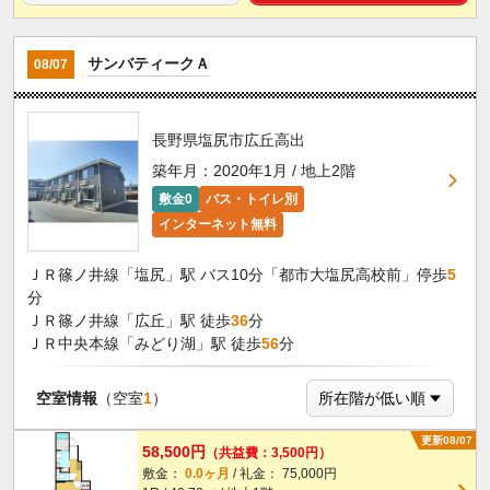
サンバティークＡ
08/07
長野県塩尻市広丘高出
築年月：2020年1月 / 地上2階
敷金0
バス・トイレ別
インターネット無料
ＪＲ篠ノ井線「塩尻」駅 バス10分「都市大塩尻高校前」停歩
5
分
ＪＲ篠ノ井線「広丘」駅 徒歩
36
分
ＪＲ中央本線「みどり湖」駅 徒歩
56
分
空室情報
（空室
1
）
更新08/07
58,500円
（共益費：3,500円）
敷金：
0.0ヶ月
/ 礼金： 75,000円