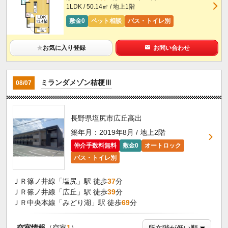
1LDK / 50.14㎡ / 地上1階
敷金0
ペット相談
バス・トイレ別
★
お気に入り登録
お問い合わせ
ミランダメゾン桔梗Ⅲ
08/07
長野県塩尻市広丘高出
築年月：2019年8月 / 地上2階
仲介手数料無料
敷金0
オートロック
バス・トイレ別
ＪＲ篠ノ井線「塩尻」駅 徒歩
37
分
ＪＲ篠ノ井線「広丘」駅 徒歩
39
分
ＪＲ中央本線「みどり湖」駅 徒歩
69
分
空室情報
（空室
1
）