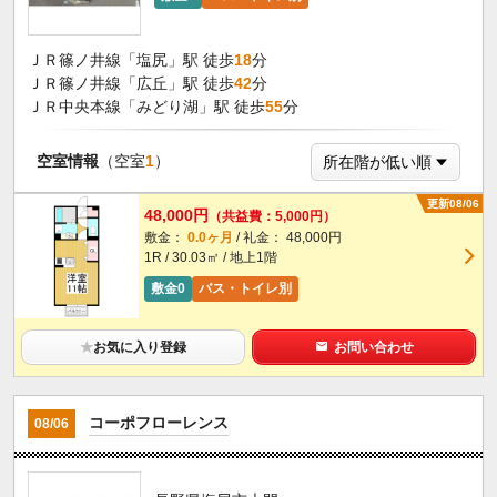
ＪＲ篠ノ井線「塩尻」駅 徒歩
18
分
ＪＲ篠ノ井線「広丘」駅 徒歩
42
分
ＪＲ中央本線「みどり湖」駅 徒歩
55
分
空室情報
（空室
1
）
更新08/06
48,000円
（共益費：5,000円）
敷金：
0.0ヶ月
/ 礼金： 48,000円
1R / 30.03㎡ / 地上1階
敷金0
バス・トイレ別
★
お気に入り登録
お問い合わせ
コーポフローレンス
08/06