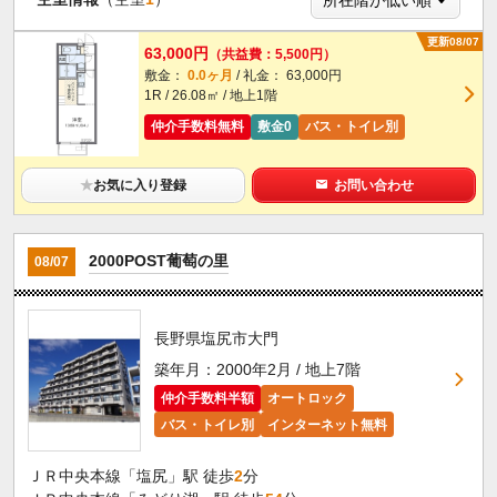
更新08/07
63,000円
（共益費：5,500円）
敷金：
0.0ヶ月
/ 礼金： 63,000円
1R / 26.08㎡ / 地上1階
仲介手数料無料
敷金0
バス・トイレ別
★
お気に入り登録
お問い合わせ
2000POST葡萄の里
08/07
長野県塩尻市大門
築年月：2000年2月 / 地上7階
仲介手数料半額
オートロック
バス・トイレ別
インターネット無料
ＪＲ中央本線「塩尻」駅 徒歩
2
分