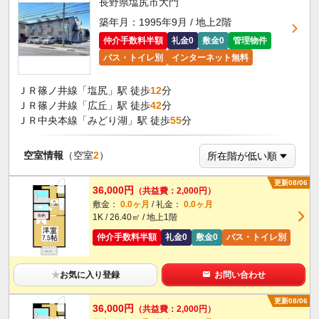
長野県塩尻市大門
築年月：1995年9月 / 地上2階
仲介手数料半額
礼金0
敷金0
管理物件
バス・トイレ別
インターネット無料
ＪＲ篠ノ井線「塩尻」駅 徒歩
12
分
ＪＲ篠ノ井線「広丘」駅 徒歩
42
分
ＪＲ中央本線「みどり湖」駅 徒歩
55
分
空室情報
（空室
2
）
更新08/06
36,000円
（共益費：2,000円）
敷金：
0.0ヶ月
/ 礼金：
0.0ヶ月
1K / 26.40㎡ / 地上1階
仲介手数料半額
礼金0
敷金0
バス・トイレ別
★
お気に入り登録
お問い合わせ
更新08/06
36,000円
（共益費：2,000円）