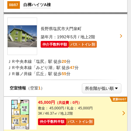
白樺ハイツA棟
08/07
長野県塩尻市大門泉町
築年月：1992年5月 / 地上2階
仲介手数料半額
バス・トイレ別
ＪＲ中央本線「塩尻」駅 徒歩
20
分
ＪＲ中央本線「みどり湖」駅 徒歩
47
分
ＪＲ篠ノ井線「広丘」駅 徒歩
55
分
空室情報
（空室
1
）
更新08/07
45,000円
（共益費：0円）
敷金： 45,000円 / 礼金： 45,000円
3K / 46.37㎡ / 地上2階
仲介手数料半額
バス・トイレ別