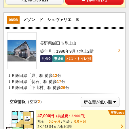
メゾン ド シュヴァリエ Ｂ
08/08
長野県飯田市鼎上山
築年月：1998年9月 / 地上2階
礼金0
敷金0
バス・トイレ別
ＪＲ飯田線「鼎」駅 徒歩
12
分
ＪＲ飯田線「切石」駅 徒歩
17
分
ＪＲ飯田線「下山村」駅 徒歩
26
分
空室情報
（空室
2
）
更新08/08
47,000円
（共益費：3,900円）
敷金：
0.0ヶ月
/ 礼金：
0.0ヶ月
2K / 43.54㎡ / 地上1階