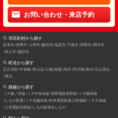
お問い合わせ・来店予約
市区町村から探す
松本市
長野市
上田市
飯田市
塩尻市
千曲市
伊那市
岡谷市
佐久市
諏訪市
町名から探す
広丘吉田
中箕輪
里山辺
三輪
稲葉
高田
井川城
島内
広丘高出
寿北
路線から探す
ＪＲ篠ノ井線
ＪＲ中央本線
長野電鉄長野線
ＪＲ飯田線
しなの鉄道
ＪＲ信越本線
松本電気鉄道上高地線
ＪＲ大糸線
上田電鉄別所線
しなの鉄道北しなの