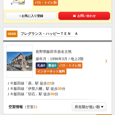
バス・トイレ別
★
お気に入り登録
お問い合わせ
フレグランス・ハッピーＴＥＮ Ａ
08/08
長野県飯田市鼎名古熊
築年月：1996年3月 / 地上2階
礼金0
敷金0
バス・トイレ別
インターネット無料
ＪＲ飯田線「鼎」駅 徒歩
22
分
ＪＲ飯田線「伊那八幡」駅 徒歩
30
分
ＪＲ飯田線「切石」駅 徒歩
30
分
空室情報
（空室
2
）