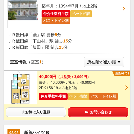
築年月：1994年7月 / 地上2階
仲介手数料半額
ペット相談
バス・トイレ別
ＪＲ飯田線「鼎」駅 徒歩
5
分
ＪＲ飯田線「下山村」駅 徒歩
15
分
ＪＲ飯田線「飯田」駅 徒歩
25
分
空室情報
（空室
1
）
更新08/08
40,000円
（共益費：3,000円）
敷金： 40,000円 / 礼金： 40,000円
2DK / 56.19㎡ / 地上2階
仲介手数料半額
ペット相談
バス・トイレ別
★
お気に入り登録
お問い合わせ
新賀ハイツ B
08/08