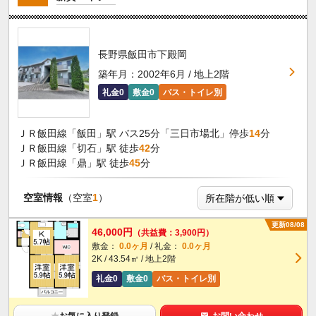
長野県飯田市下殿岡
築年月：2002年6月 / 地上2階
礼金0
敷金0
バス・トイレ別
ＪＲ飯田線「飯田」駅 バス25分「三日市場北」停歩
14
分
ＪＲ飯田線「切石」駅 徒歩
42
分
ＪＲ飯田線「鼎」駅 徒歩
45
分
空室情報
（空室
1
）
更新08/08
46,000円
（共益費：3,900円）
敷金：
0.0ヶ月
/ 礼金：
0.0ヶ月
2K / 43.54㎡ / 地上2階
礼金0
敷金0
バス・トイレ別
★
お気に入り登録
お問い合わせ