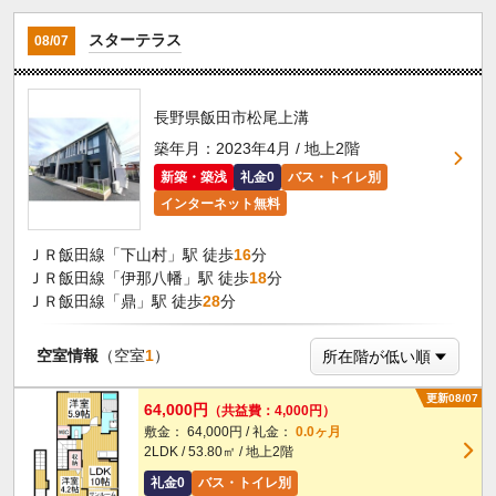
スターテラス
08/07
長野県飯田市松尾上溝
築年月：2023年4月 / 地上2階
新築・築浅
礼金0
バス・トイレ別
インターネット無料
ＪＲ飯田線「下山村」駅 徒歩
16
分
ＪＲ飯田線「伊那八幡」駅 徒歩
18
分
ＪＲ飯田線「鼎」駅 徒歩
28
分
空室情報
（空室
1
）
更新08/07
64,000円
（共益費：4,000円）
敷金： 64,000円 / 礼金：
0.0ヶ月
2LDK / 53.80㎡ / 地上2階
礼金0
バス・トイレ別