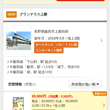
グランテラス上郷
08/08
長野県飯田市上郷別府
築年月：2018年3月 / 地上3階
オートロック
バス・トイレ別
インターネット無料
ＪＲ飯田線「下山村」駅 徒歩
9
分
ＪＲ飯田線「飯田」駅 バス5分「城下」停歩
9
分
ＪＲ飯田線「鼎」駅 徒歩
19
分
空室情報
（空室
1
）
更新08/08
65,000円
（共益費：5,500円）
敷金： 65,000円 / 礼金： 65,000円
1LDK / 37.06㎡ / 地上2階