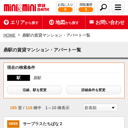
お気に入り
閲覧履歴
0
0
エリア
地図
お問い合わせ
から探す
から探す
HOME
鼎駅の賃貸マンション・アパート一覧
鼎駅の賃貸マンション・アパート一覧
現在の検索条件
駅
鼎駅
沿線、駅を変更
詳細条件を変更
185
室 /
118
棟中 1～10 棟表示
サープラスたちばな２
08/08