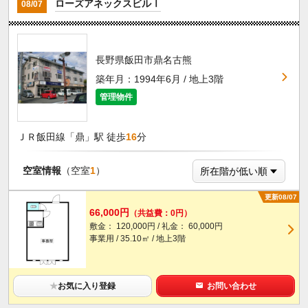
ローズアネックスビルⅠ
08/07
長野県飯田市鼎名古熊
築年月：1994年6月 / 地上3階
管理物件
ＪＲ飯田線「鼎」駅 徒歩
16
分
空室情報
（空室
1
）
更新08/07
66,000円
（共益費：0円）
敷金： 120,000円 / 礼金： 60,000円
事業用 / 35.10㎡ / 地上3階
★
お気に入り登録
お問い合わせ