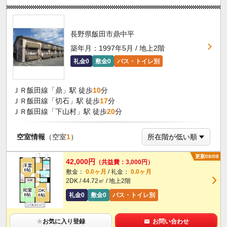
長野県飯田市鼎中平
築年月：1997年5月 / 地上2階
礼金0
敷金0
バス・トイレ別
ＪＲ飯田線「鼎」駅 徒歩
10
分
ＪＲ飯田線「切石」駅 徒歩
17
分
ＪＲ飯田線「下山村」駅 徒歩
20
分
空室情報
（空室
1
）
更新08/08
42,000円
（共益費：3,000円）
敷金：
0.0ヶ月
/ 礼金：
0.0ヶ月
2DK / 44.72㎡ / 地上2階
礼金0
敷金0
バス・トイレ別
★
お気に入り登録
お問い合わせ