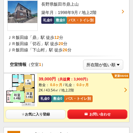
長野県飯田市鼎上山
築年月：1998年9月 / 地上2階
礼金0
敷金0
バス・トイレ別
ＪＲ飯田線「鼎」駅 徒歩
12
分
ＪＲ飯田線「切石」駅 徒歩
20
分
ＪＲ飯田線「下山村」駅 徒歩
26
分
空室情報
（空室
1
）
更新08/08
39,000円
（共益費：3,900円）
敷金：
0.0ヶ月
/ 礼金：
0.0ヶ月
2K / 43.54㎡ / 地上2階
礼金0
敷金0
バス・トイレ別
★
お気に入り登録
お問い合わせ