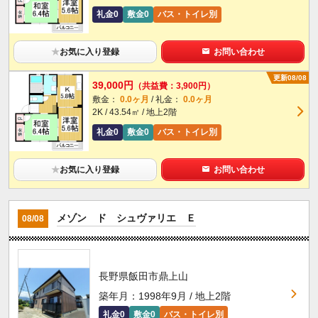
礼金0
敷金0
バス・トイレ別
★
お気に入り登録
お問い合わせ
更新08/08
39,000円
（共益費：3,900円）
敷金：
0.0ヶ月
/ 礼金：
0.0ヶ月
2K / 43.54㎡ / 地上2階
礼金0
敷金0
バス・トイレ別
★
お気に入り登録
お問い合わせ
メゾン ド シュヴァリエ Ｅ
08/08
長野県飯田市鼎上山
築年月：1998年9月 / 地上2階
礼金0
敷金0
バス・トイレ別