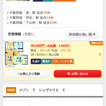
ＪＲ飯田線「鼎」駅 徒歩
10
分
ＪＲ飯田線「切石」駅 徒歩
19
分
ＪＲ飯田線「下山村」駅 徒歩
22
分
空室情報
（空室
1
）
更新08/08
39,000円
（共益費：3,900円）
敷金：
0.0ヶ月
/ 礼金：
0.0ヶ月
2K / 43.54㎡ / 地上2階
礼金0
敷金0
バス・トイレ別
★
お気に入り登録
お問い合わせ
メゾン ド シュヴァリエ Ｃ
08/08