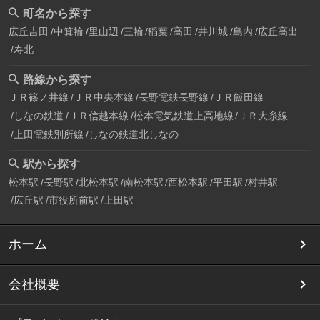
町名から探す
広丘吉田
中箕輪
里山辺
三輪
稲葉
高田
井川城
島内
広丘高出
寿北
路線から探す
ＪＲ篠ノ井線
ＪＲ中央本線
長野電鉄長野線
ＪＲ飯田線
しなの鉄道
ＪＲ信越本線
松本電気鉄道上高地線
ＪＲ大糸線
上田電鉄別所線
しなの鉄道北しなの
駅から探す
松本駅
長野駅
北松本駅
南松本駅
西松本駅
平田駅
村井駅
広丘駅
市役所前駅
上田駅
ホーム
会社概要