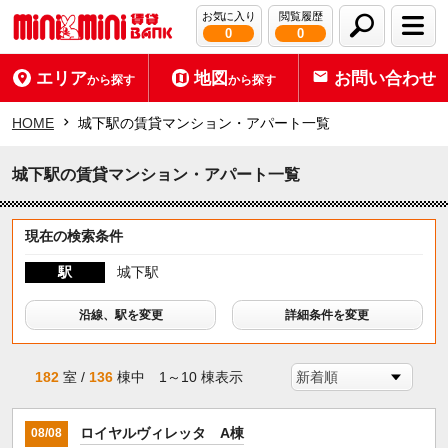
お気に入り
閲覧履歴
0
0
エリア
地図
お問い合わせ
から探す
から探す
HOME
城下駅の賃貸マンション・アパート一覧
城下駅の賃貸マンション・アパート一覧
現在の検索条件
駅
城下駅
沿線、駅を変更
詳細条件を変更
182
室 /
136
棟中 1～10 棟表示
ロイヤルヴィレッタ A棟
08/08