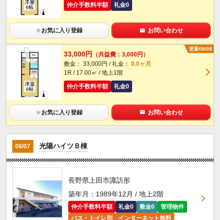
仲介手数料半額
礼金0
★
お気に入り登録
お問い合わせ
更新08/08
33,000円
（共益費：3,000円）
敷金： 33,000円 / 礼金：
0.0ヶ月
1R / 17.00㎡ / 地上1階
仲介手数料半額
礼金0
★
お気に入り登録
お問い合わせ
光陽ハイツＢ棟
08/07
長野県上田市諏訪形
築年月：1989年12月 / 地上2階
仲介手数料半額
礼金0
敷金0
管理物件
バス・トイレ別
インターネット無料