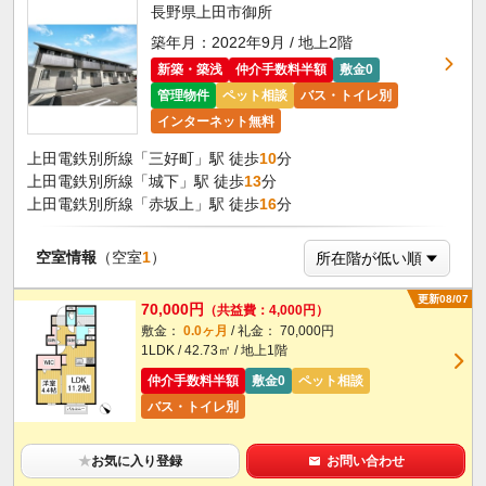
長野県上田市御所
築年月：2022年9月 / 地上2階
新築・築浅
仲介手数料半額
敷金0
管理物件
ペット相談
バス・トイレ別
インターネット無料
上田電鉄別所線「三好町」駅 徒歩
10
分
上田電鉄別所線「城下」駅 徒歩
13
分
上田電鉄別所線「赤坂上」駅 徒歩
16
分
空室情報
（空室
1
）
更新08/07
70,000円
（共益費：4,000円）
敷金：
0.0ヶ月
/ 礼金： 70,000円
1LDK / 42.73㎡ / 地上1階
仲介手数料半額
敷金0
ペット相談
バス・トイレ別
★
お気に入り登録
お問い合わせ