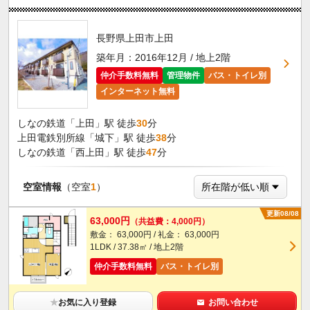
長野県上田市上田
築年月：2016年12月 / 地上2階
仲介手数料無料
管理物件
バス・トイレ別
インターネット無料
しなの鉄道「上田」駅 徒歩
30
分
上田電鉄別所線「城下」駅 徒歩
38
分
しなの鉄道「西上田」駅 徒歩
47
分
空室情報
（空室
1
）
更新08/08
63,000円
（共益費：4,000円）
敷金： 63,000円 / 礼金： 63,000円
1LDK / 37.38㎡ / 地上2階
仲介手数料無料
バス・トイレ別
★
お気に入り登録
お問い合わせ