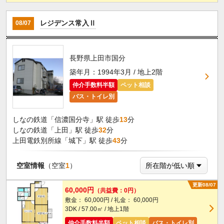
レジデンス常入Ⅱ
08/07
長野県上田市国分
築年月：1994年3月 / 地上2階
仲介手数料半額
ペット相談
バス・トイレ別
しなの鉄道「信濃国分寺」駅 徒歩
13
分
しなの鉄道「上田」駅 徒歩
32
分
上田電鉄別所線「城下」駅 徒歩
43
分
空室情報
（空室
1
）
更新08/07
60,000円
（共益費：0円）
敷金： 60,000円 / 礼金： 60,000円
3DK / 57.00㎡ / 地上1階
仲介手数料半額
ペット相談
バス・トイレ別