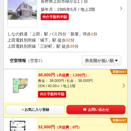
長野県上田市緑が丘1丁目
築年月：1985年5月 / 地上2階
仲介手数料半額
しなの鉄道「上田」駅 バス25分「新屋」停歩
1
分
上田電鉄別所線「城下」駅 徒歩
32
分
上田電鉄別所線「三好町」駅 徒歩
39
分
空室情報
（空室
2
）
更新08/07
38,000円
（共益費：1,500円）
敷金： 38,000円 / 礼金： 38,000円
2DK / 40.00㎡ / 地上1階
仲介手数料半額
★
お気に入り登録
お問い合わせ
更新08/07
32,000円
（共益費：0円）