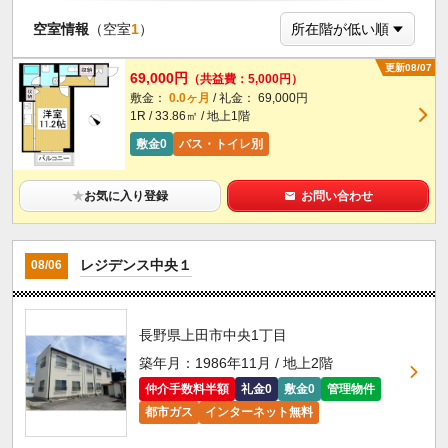
空室情報
（空室
1
）
更新08/07
69,000円
（共益費：5,000円）
敷金：
0.0ヶ月
/ 礼金： 69,000円
1R / 33.86㎡ / 地上1階
敷金0
バス・トイレ別
★
お気に入り登録
お問い合わせ
レジデンス中央１
08/06
長野県上田市中央1丁目
築年月：1986年11月 / 地上2階
仲介手数料半額
礼金0
敷金0
管理物件
都市ガス
インターネット無料