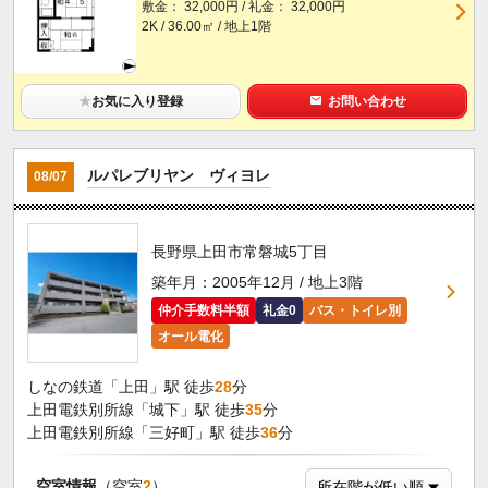
敷金： 32,000円 / 礼金： 32,000円
2K / 36.00㎡ / 地上1階
★
お気に入り登録
お問い合わせ
ルパレブリヤン ヴィヨレ
08/07
長野県上田市常磐城5丁目
築年月：2005年12月 / 地上3階
仲介手数料半額
礼金0
バス・トイレ別
オール電化
しなの鉄道「上田」駅 徒歩
28
分
上田電鉄別所線「城下」駅 徒歩
35
分
上田電鉄別所線「三好町」駅 徒歩
36
分
空室情報
（空室
2
）