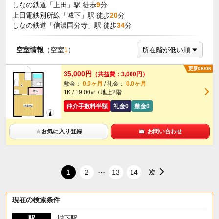
しなの鉄道「上田」駅 徒歩
9
分
上田電鉄別所線「城下」駅 徒歩
20
分
しなの鉄道「信濃国分寺」駅 徒歩
34
分
空室情報
（空室
1
）
更新08/06
35,000円
（共益費：3,000円）
敷金：
0.0ヶ月
/ 礼金：
0.0ヶ月
1K / 19.00㎡ / 地上2階
仲介手数料半額
礼金0
敷金0
★
お気に入り登録
お問い合わせ
...
次
1
2
13
14
現在の検索条件
駅
城下駅