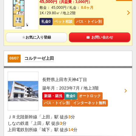
45,000円
（共益費：3,000円）
敷金： 45,000円 / 礼金：
0.0ヶ月
1K / 29.80㎡ / 地上2階
礼金0
ペット相談
バス・トイレ別
★
お気に入り登録
お問い合わせ
コルテーゼ上田
08/07
長野県上田市天神4丁目
築年月：2023年7月 / 地上3階
新築・築浅
敷金0
オートロック
バス・トイレ別
インターネット無料
ＪＲ北陸新幹線「上田」駅 徒歩
3
分
しなの鉄道「上田」駅 徒歩
3
分
上田電鉄別所線「城下」駅 徒歩
14
分