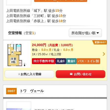
上田電鉄別所線「城下」駅 徒歩
15
分
上田電鉄別所線「三好町」駅 徒歩
15
分
上田電鉄別所線「赤坂上」駅 徒歩
18
分
空室情報
（空室
1
）
更新08/07
24,000円
（共益費：3,000円）
敷金：
0.0ヶ月
/ 礼金：
0.0ヶ月
1K / 25.00㎡ / 地上2階
仲介手数料半額
礼金0
敷金0
バス・トイレ別
★
お気に入り登録
お問い合わせ
トワ ヴェール
08/07