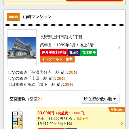
山崎マンション
08/08
長野県上田市踏入2丁目
築年月：1989年3月 / 地上3階
仲介手数料半額
礼金0
管理物件
インターネット無料
しなの鉄道「信濃国分寺」駅 徒歩
20
分
しなの鉄道「上田」駅 徒歩
28
分
上田電鉄別所線「城下」駅 徒歩
39
分
空室情報
（空室
2
）
更新08/08
33,000円
（共益費：3,000円）
敷金： 33,000円 / 礼金：
0.0ヶ月
1R / 17.00㎡ / 地上1階