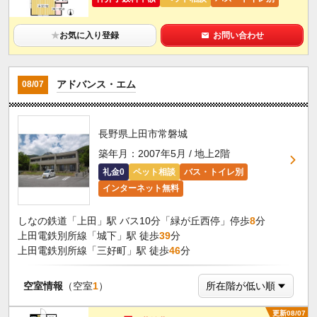
★
お気に入り登録
お問い合わせ
アドバンス・エム
08/07
長野県上田市常磐城
築年月：2007年5月 / 地上2階
礼金0
ペット相談
バス・トイレ別
インターネット無料
しなの鉄道「上田」駅 バス10分「緑が丘西停」停歩
8
分
上田電鉄別所線「城下」駅 徒歩
39
分
上田電鉄別所線「三好町」駅 徒歩
46
分
空室情報
（空室
1
）
更新08/07