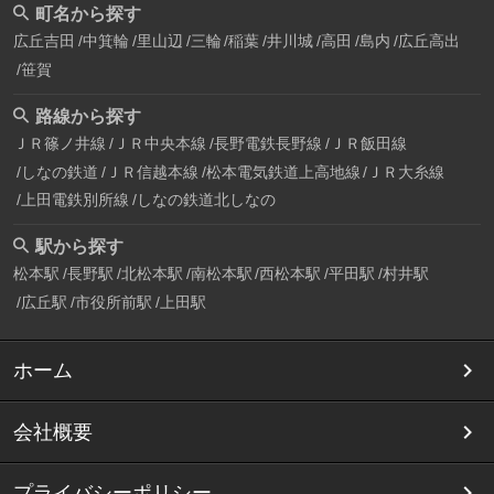
町名から探す
広丘吉田
中箕輪
里山辺
三輪
稲葉
井川城
高田
島内
広丘高出
笹賀
路線から探す
ＪＲ篠ノ井線
ＪＲ中央本線
長野電鉄長野線
ＪＲ飯田線
しなの鉄道
ＪＲ信越本線
松本電気鉄道上高地線
ＪＲ大糸線
上田電鉄別所線
しなの鉄道北しなの
駅から探す
松本駅
長野駅
北松本駅
南松本駅
西松本駅
平田駅
村井駅
広丘駅
市役所前駅
上田駅
ホーム
会社概要
プライバシーポリシー