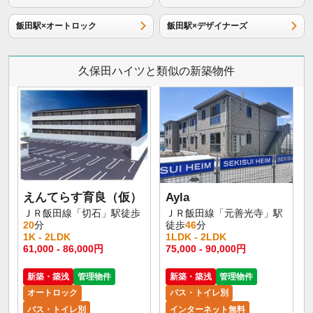
飯田駅×オートロック
飯田駅×デザイナーズ
久保田ハイツと類似の新築物件
えんてらす育良（仮）
Ayla
ＪＲ飯田線「切石」駅徒歩
ＪＲ飯田線「元善光寺」駅
20
分
徒歩
46
分
1K - 2LDK
1LDK - 2LDK
61,000 - 86,000円
75,000 - 90,000円
新築・築浅
管理物件
新築・築浅
管理物件
オートロック
バス・トイレ別
バス・トイレ別
インターネット無料