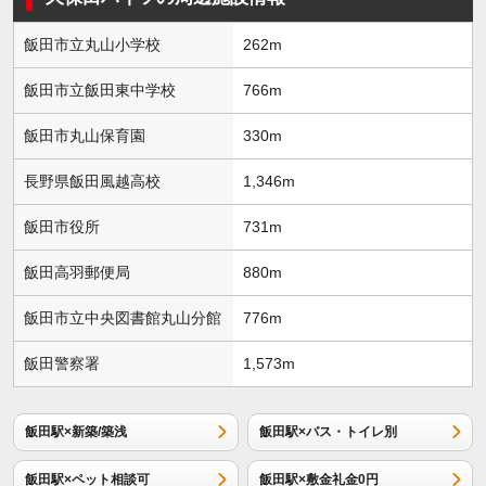
飯田市立丸山小学校
262m
飯田市立飯田東中学校
766m
飯田市丸山保育園
330m
長野県飯田風越高校
1,346m
飯田市役所
731m
飯田高羽郵便局
880m
飯田市立中央図書館丸山分館
776m
飯田警察署
1,573m
飯田駅×新築/築浅
飯田駅×バス・トイレ別
飯田駅×ペット相談可
飯田駅×敷金礼金0円