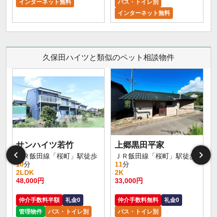
インターネット無料
バス・トイレ別
インターネット無料
久保田ハイツと類似のペット相談物件
サンハイツ若竹
上郷黒田平家
ＪＲ飯田線「桜町」駅徒歩
ＪＲ飯田線「桜町」駅徒歩
10
分
11
分
2LDK
2K
48,000円
33,000円
仲介手数料半額
礼金0
仲介手数料無料
礼金0
管理物件
バス・トイレ別
バス・トイレ別