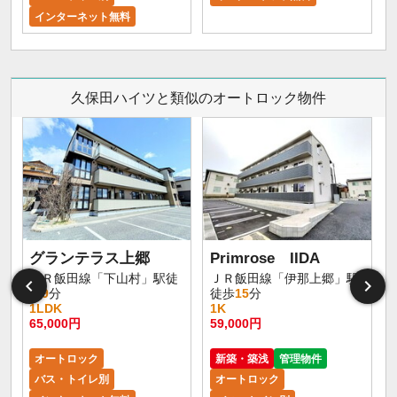
インターネット無料
久保田ハイツと類似のオートロック物件
グランテラス上郷
Primrose IIDA
ＪＲ飯田線「下山村」駅徒
ＪＲ飯田線「伊那上郷」駅
歩
9
分
徒歩
15
分
1LDK
1K
65,000円
59,000円
6
オートロック
新築・築浅
管理物件
バス・トイレ別
オートロック