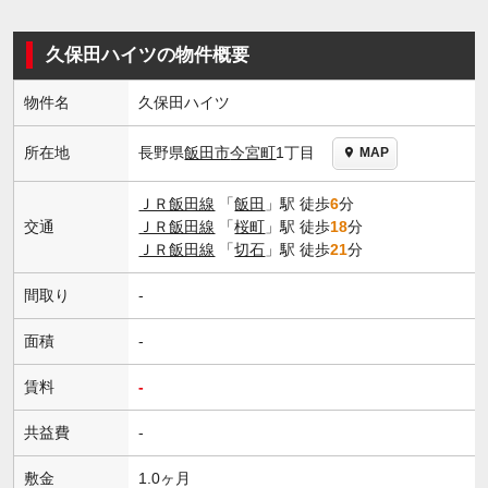
久保田ハイツの物件概要
物件名
久保田ハイツ
長野県
飯田市
今宮町
1丁目
所在地
MAP
ＪＲ飯田線
「
飯田
」駅 徒歩
6
分
交通
ＪＲ飯田線
「
桜町
」駅 徒歩
18
分
ＪＲ飯田線
「
切石
」駅 徒歩
21
分
間取り
-
面積
-
賃料
-
共益費
-
敷金
1.0ヶ月