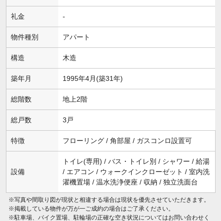
礼金
-
物件種別
アパート
構造
木造
築年月
1995年4月(築31年)
総階数
地上2階
総戸数
3戸
特徴
フローリング / 角部屋 / ガスコンロ設置可
トイレ(専用) / バス・トイレ別 / シャワー / 給湯
設備
/ エアコン / ウォークインクローゼット / 室内洗
濯機置場 / 温水洗浄便座 / 収納 / 独立洗面台
※写真や間取り図が現状と相違する場合は現状を優先させていただきます。
※掲載している物件が万が一ご成約の場合はご了承ください。
※駐車場、バイク置場、駐輪場の正確な空き状況についてはお問い合わせく