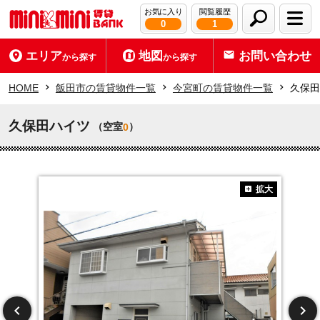
お気に入り
閲覧履歴
0
1
エリア
地図
お問い合わせ
から探す
から探す
HOME
飯田市の賃貸物件一覧
今宮町の賃貸物件一覧
久保田
久保田ハイツ
（空室
）
0
拡大