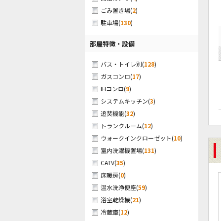
(
2
)
ごみ置き場
(
130
)
駐車場
部屋特徴・設備
(
128
)
バス・トイレ別
(
17
)
ガスコンロ
(
9
)
IHコンロ
(
3
)
システムキッチン
(
32
)
追焚機能
(
12
)
トランクルーム
(
10
)
ウォークインクローゼット
(
131
)
室内洗濯機置場
(
35
)
CATV
(
0
)
床暖房
(
59
)
温水洗浄便座
(
21
)
浴室乾燥機
(
12
)
冷蔵庫