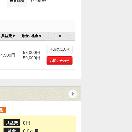
33.34m²
専有面積
共益費
敷金 / 礼金
★
お気に入り
59,000円
4,500円
59,000円
お問い合わせ
別
0円
共益費
0.0ヶ月
礼金