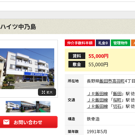
ハイツ中乃島
仲介手数料半額
礼金0
管理物件
55,000円
賃料
55,000円
敷金
長野県
飯田市
高羽町
4丁
所在地
拡大
ＪＲ飯田線
「
飯田
」駅 
ＪＲ飯田線
「
桜町
」駅 
交通
ＪＲ飯田線
「
切石
」駅 
鉄骨造
構造
お問い合わせ
1991年5月
築年数