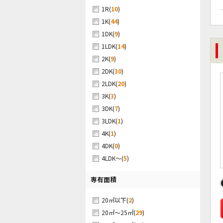
(
10
)
1R
(
44
)
1K
(
9
)
1DK
(
14
)
1LDK
(
9
)
2K
(
30
)
2DK
(
20
)
2LDK
(
3
)
3K
(
7
)
3DK
(
1
)
3LDK
(
1
)
4K
(
0
)
4DK
(
5
)
4LDK～
専有面積
(
2
)
20㎡以下
(
29
)
20㎡～25㎡