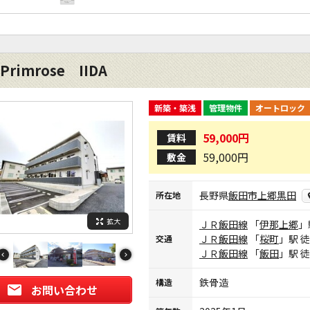
Primrose IIDA
新築・築浅
管理物件
オートロック
59,000円
賃料
59,000円
敷金
長野県
飯田市
上郷黒田
所在地
拡大
ＪＲ飯田線
「
伊那上郷
」
ＪＲ飯田線
「
桜町
」駅 
交通
ＪＲ飯田線
「
飯田
」駅 
鉄骨造
構造
お問い合わせ