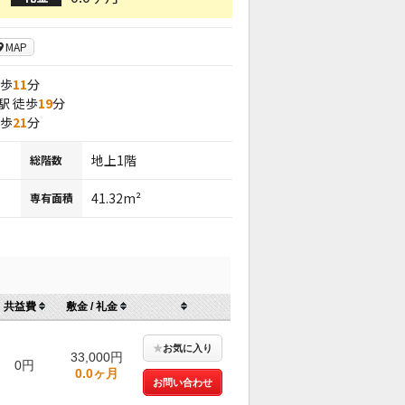
MAP
徒歩
11
分
駅 徒歩
19
分
徒歩
21
分
地上1階
総階数
41.32m²
専有面積
共益費
敷金 / 礼金
★
お気に入り
33,000円
0円
0.0ヶ月
お問い合わせ