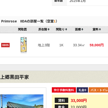
2025年1月
築年数
Primrose IIDAの部屋一覧（空室
1
）
間取図
所在階
間取り
面積
賃料
地上3階
1K
33.34㎡
59,000円
08/05
上郷黒田平家
仲介手数料無料
礼金0
バス・トイレ
33,000円
賃料
33,000円
敷金