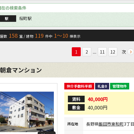
現在の検索条件
桜町駅
駅
158
119
1〜10
屋数
室 / 建物
件中
棟表示
...
次
1
2
11
12
朝倉マンション
仲介手数料半額
礼金0
管理物件
40,000円
賃料
40,000円
敷金
長野県
飯田市
東和町
3丁
所在地