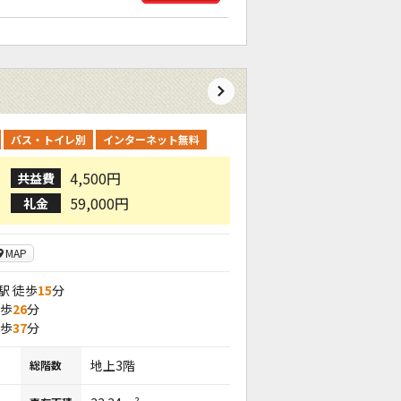
バス・トイレ別
インターネット無料
4,500円
共益費
59,000円
礼金
MAP
駅 徒歩
15
分
徒歩
26
分
徒歩
37
分
地上3階
総階数