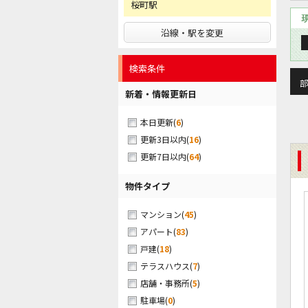
桜町駅
沿線・駅を変更
検索条件
部
新着・情報更新日
(
6
)
本日更新
(
16
)
更新3日以内
(
64
)
更新7日以内
物件タイプ
(
45
)
マンション
(
83
)
アパート
(
18
)
戸建
(
7
)
テラスハウス
(
5
)
店舗・事務所
(
0
)
駐車場