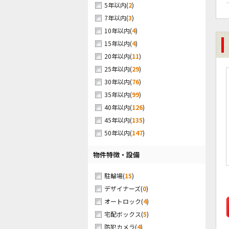
(
2
)
5年以内
(
3
)
7年以内
(
4
)
10年以内
(
4
)
15年以内
(
11
)
20年以内
(
29
)
25年以内
(
76
)
30年以内
(
99
)
35年以内
(
126
)
40年以内
(
135
)
45年以内
(
147
)
50年以内
物件特徴・設備
(
15
)
駐輪場
(
0
)
デザイナーズ
(
4
)
オートロック
(
5
)
宅配ボックス
(
4
)
防犯カメラ