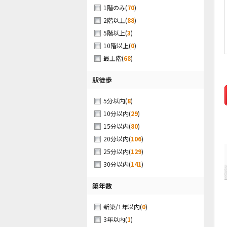
(
70
)
1階のみ
(
88
)
2階以上
(
3
)
5階以上
(
0
)
10階以上
(
68
)
最上階
駅徒歩
(
8
)
5分以内
(
29
)
10分以内
(
80
)
15分以内
(
106
)
20分以内
(
129
)
25分以内
(
141
)
30分以内
築年数
(
0
)
新築/1年以内
(
1
)
3年以内