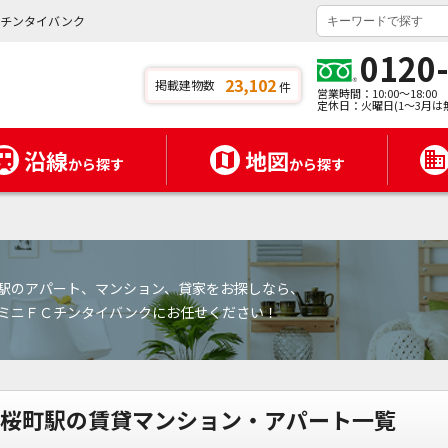
ニチンタイバンク
0120
23,102
掲載建物数
件
営業時間：10:00～18:00
定休日：火曜日(1～3月は
沿線
地図
から探す
から探す
駅のアパート、マンション、貸家をお探しなら、
ミニＦＣチンタイバンクにお任せください！
桜町駅の賃貸マンション・アパート一覧