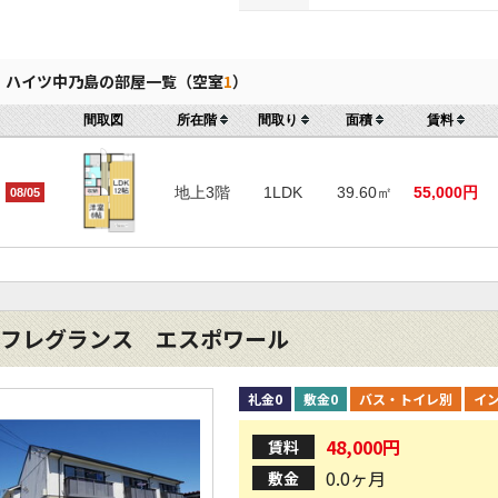
ハイツ中乃島の部屋一覧（空室
1
）
間取図
所在階
間取り
面積
賃料
地上3階
1LDK
39.60㎡
55,000円
08/05
フレグランス エスポワール
礼金0
敷金0
バス・トイレ別
イ
48,000円
賃料
0.0ヶ月
敷金