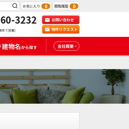
0
0
お気に入り
閲覧履歴
-60-3232
お問い合わせ
物件リクエスト
無休で営業)
建物名
会社概要
から探す