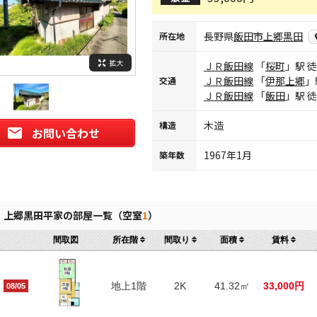
長野県
飯田市
上郷黒田
所在地
拡大
ＪＲ飯田線
「
桜町
」駅 
ＪＲ飯田線
「
伊那上郷
」
交通
ＪＲ飯田線
「
飯田
」駅 
木造
構造
お問い合わせ
1967年1月
築年数
上郷黒田平家の部屋一覧（空室
1
）
間取図
所在階
間取り
面積
賃料
地上1階
2K
41.32㎡
33,000円
08/05