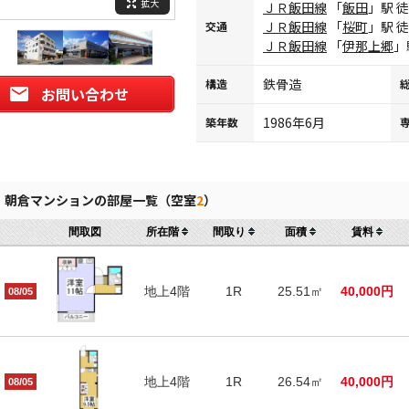
拡大
ＪＲ飯田線
「
飯田
」駅 
ＪＲ飯田線
「
桜町
」駅 
交通
ＪＲ飯田線
「
伊那上郷
」
鉄骨造
構造
お問い合わせ
1986年6月
築年数
朝倉マンションの部屋一覧（空室
2
）
間取図
所在階
間取り
面積
賃料
地上4階
1R
25.51㎡
40,000円
08/05
地上4階
1R
26.54㎡
40,000円
08/05