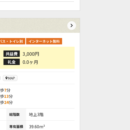
バス・トイレ別
インターネット無料
3,000円
共益費
0.0ヶ月
礼金
目
MAP
徒歩
7
分
徒歩
13
分
徒歩
24
分
地上3階
総階数
39.60m²
専有面積