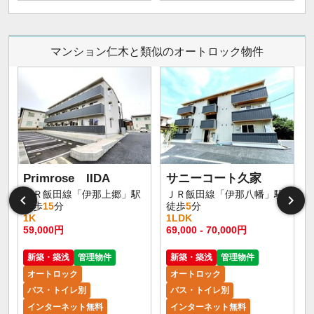
マンション仁木と類似のオートロック物件
Primrose IIDA
サニーコート久家
ＪＲ飯田線「伊那上郷」駅
ＪＲ飯田線「伊那八幡」駅
徒歩
15
分
徒歩
5
分
1K
1LDK
59,000円
69,000 - 70,000円
新築・築浅
管理物件
新築・築浅
管理物件
オートロック
オートロック
バス・トイレ別
バス・トイレ別
インターネット無料
インターネット無料