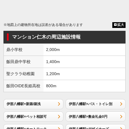
※地図上の建物所在地は誤差がある場合があります
拡大
マンション仁木の周辺施設情報
鼎小学校
2,000m
飯田鼎中学校
1,400m
聖クララ幼稚園
1,200m
飯田OIDE長姫高校
800m
伊那八幡駅×新築/築浅
伊那八幡駅×バス・トイレ別
伊那八幡駅×ペット相談可
伊那八幡駅×敷金礼金0円