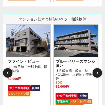
マンション仁木と類似のペット相談物件
ファイン・ビュー
ブルーベリーズマンシ
ョン
ＪＲ飯田線「伊那上郷」駅
ＪＲ飯田線「飯田」駅
徒歩
2
分
バス26分「上殿岡」停歩
4
1K
分
40,000円
3DK
65,000円
仲介手数料半額
礼金0
バス・トイレ別
仲介手数料半額
礼金0
管理物件
バス・トイレ別