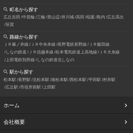
町名から探す
広丘吉田
中箕輪
三輪
里山辺
井川城
高田
稲葉
島内
広丘高出
笹賀
路線から探す
ＪＲ篠ノ井線
ＪＲ中央本線
長野電鉄長野線
ＪＲ飯田線
しなの鉄道
ＪＲ信越本線
松本電気鉄道上高地線
ＪＲ大糸線
上田電鉄別所線
しなの鉄道北しなの
駅から探す
松本駅
長野駅
北松本駅
南松本駅
西松本駅
平田駅
村井駅
広丘駅
市役所前駅
上田駅
ホーム
会社概要