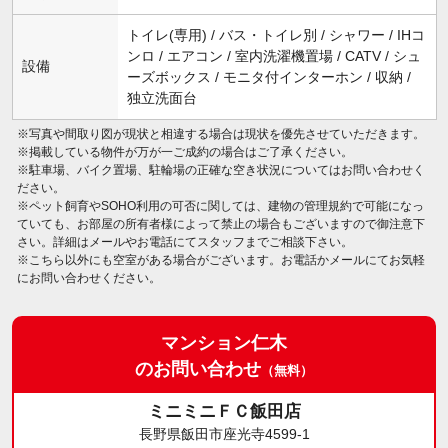
トイレ(専用) / バス・トイレ別 / シャワー / IHコ
ンロ / エアコン / 室内洗濯機置場 / CATV / シュ
設備
ーズボックス / モニタ付インターホン / 収納 /
独立洗面台
※写真や間取り図が現状と相違する場合は現状を優先させていただきます。
※掲載している物件が万が一ご成約の場合はご了承ください。
※駐車場、バイク置場、駐輪場の正確な空き状況についてはお問い合わせく
ださい。
※ペット飼育やSOHO利用の可否に関しては、建物の管理規約で可能になっ
ていても、お部屋の所有者様によって禁止の場合もございますので御注意下
さい。詳細はメールやお電話にてスタッフまでご相談下さい。
※こちら以外にも空室がある場合がございます。お電話かメールにてお気軽
にお問い合わせください。
マンション仁木
のお問い合わせ
（無料）
ミニミニＦＣ飯田店
長野県飯田市座光寺4599-1