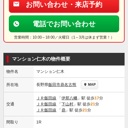
お問い合わせ・来店予約
電話でお問い合わせ
営業時間：10:00～18:00／火曜日（1～3月は休まず営業！）
マンション仁木の物件概要
物件名
マンション仁木
長野県
飯田市
鼎名古熊
所在地
MAP
ＪＲ飯田線
「
伊那八幡
」駅 徒歩
17
分
交通
ＪＲ飯田線
「
下山村
」駅 徒歩
21
分
ＪＲ飯田線
「
鼎
」駅 徒歩
21
分
間取り
1R