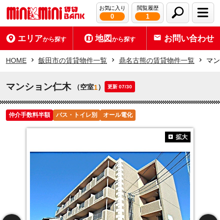
お気に入り
閲覧履歴
0
1
エリア
地図
お問い合わせ
から探す
から探す
HOME
飯田市の賃貸物件一覧
鼎名古熊の賃貸物件一覧
マン
マンション仁木
（空室
）
1
更新 07/30
仲介手数料半額
バス・トイレ別
オール電化
拡大