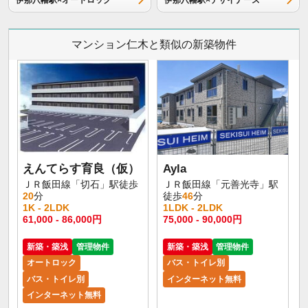
伊那八幡駅×オートロック
伊那八幡駅×デザイナーズ
マンション仁木と類似の新築物件
えんてらす育良（仮）
Ayla
ＪＲ飯田線「切石」駅徒歩
ＪＲ飯田線「元善光寺」駅
20
分
徒歩
46
分
1K - 2LDK
1LDK - 2LDK
61,000 - 86,000円
75,000 - 90,000円
新築・築浅
管理物件
新築・築浅
管理物件
オートロック
バス・トイレ別
バス・トイレ別
インターネット無料
インターネット無料