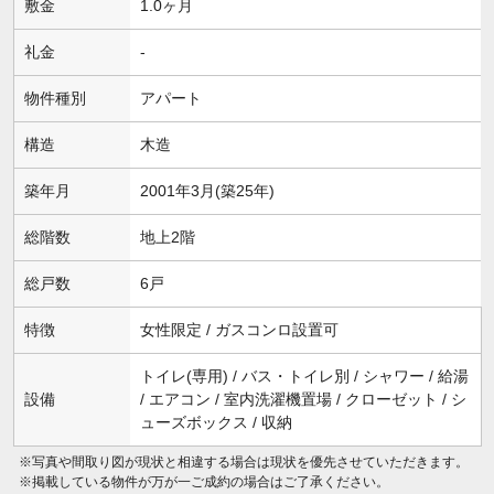
敷金
1.0ヶ月
礼金
-
物件種別
アパート
構造
木造
築年月
2001年3月(築25年)
総階数
地上2階
総戸数
6戸
特徴
女性限定 / ガスコンロ設置可
トイレ(専用) / バス・トイレ別 / シャワー / 給湯
設備
/ エアコン / 室内洗濯機置場 / クローゼット / シ
ューズボックス / 収納
※写真や間取り図が現状と相違する場合は現状を優先させていただきます。
※掲載している物件が万が一ご成約の場合はご了承ください。