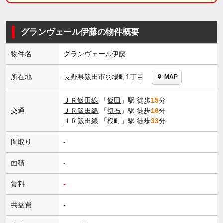
グランヴェール伊藤の物件概要
物件名
グランヴェール伊藤
長野県
飯田市
羽場町
1丁目
所在地
MAP
ＪＲ飯田線
「
飯田
」駅 徒歩
15
分
交通
ＪＲ飯田線
「
切石
」駅 徒歩
16
分
ＪＲ飯田線
「
桜町
」駅 徒歩
33
分
間取り
-
面積
-
賃料
-
共益費
-