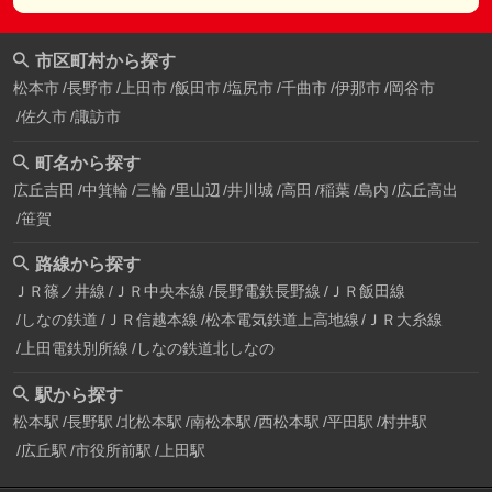
市区町村から探す
松本市
長野市
上田市
飯田市
塩尻市
千曲市
伊那市
岡谷市
佐久市
諏訪市
町名から探す
広丘吉田
中箕輪
三輪
里山辺
井川城
高田
稲葉
島内
広丘高出
笹賀
路線から探す
ＪＲ篠ノ井線
ＪＲ中央本線
長野電鉄長野線
ＪＲ飯田線
しなの鉄道
ＪＲ信越本線
松本電気鉄道上高地線
ＪＲ大糸線
上田電鉄別所線
しなの鉄道北しなの
駅から探す
松本駅
長野駅
北松本駅
南松本駅
西松本駅
平田駅
村井駅
広丘駅
市役所前駅
上田駅