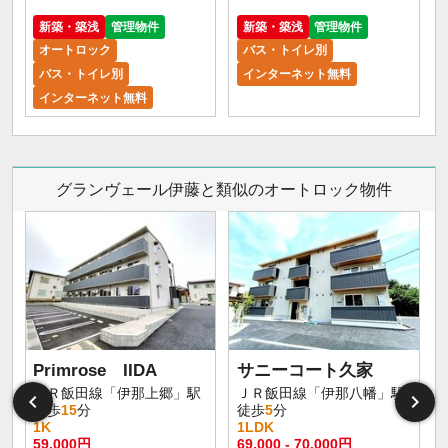
新築・築浅
管理物件
新築・築浅
管理物件
オートロック
バス・トイレ別
バス・トイレ別
インターネット無料
インターネット無料
グランヴェール伊藤と類似のオートロック物件
Primrose IIDA
サニーコート久家
ＪＲ飯田線「伊那上郷」駅
ＪＲ飯田線「伊那八幡」駅
徒歩
15
分
徒歩
5
分
1K
1LDK
59,000円
69,000 - 70,000円