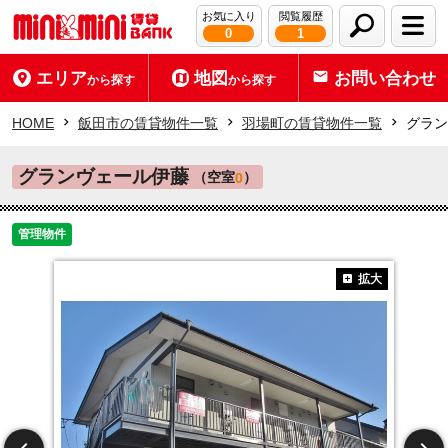
お気に入り
閲覧履歴
0
1
エリア
地図
お問い合わせ
から探す
から探す
HOME
飯田市の賃貸物件一覧
羽場町の賃貸物件一覧
グラン
グランヴェール伊藤
（空室
）
0
管理物件
拡大