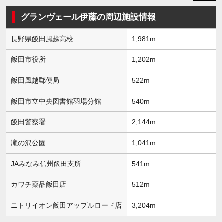
グランヴェール伊藤の周辺施設情報
長野県飯田風越高校
1,981m
飯田市役所
1,202m
飯田風越郵便局
522m
飯田市立中央図書館羽場分館
540m
飯田警察署
2,144m
滝の沢公園
1,041m
JAみなみ信州飯田支所
541m
カワチ薬品飯田店
512m
ニトリイオン飯田アップルロード店
3,204m