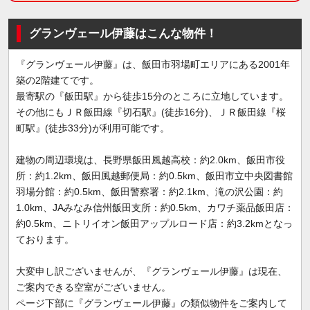
グランヴェール伊藤はこんな物件！
『グランヴェール伊藤』は、飯田市羽場町エリアにある2001年
築の2階建てです。
最寄駅の『飯田駅』から徒歩15分のところに立地しています。
その他にもＪＲ飯田線『切石駅』(徒歩16分)、ＪＲ飯田線『桜
町駅』(徒歩33分)が利用可能です。
建物の周辺環境は、長野県飯田風越高校：約2.0km、飯田市役
所：約1.2km、飯田風越郵便局：約0.5km、飯田市立中央図書館
羽場分館：約0.5km、飯田警察署：約2.1km、滝の沢公園：約
1.0km、JAみなみ信州飯田支所：約0.5km、カワチ薬品飯田店：
約0.5km、ニトリイオン飯田アップルロード店：約3.2kmとなっ
ております。
大変申し訳ございませんが、『グランヴェール伊藤』は現在、
ご案内できる空室がございません。
ページ下部に『グランヴェール伊藤』の類似物件をご案内して