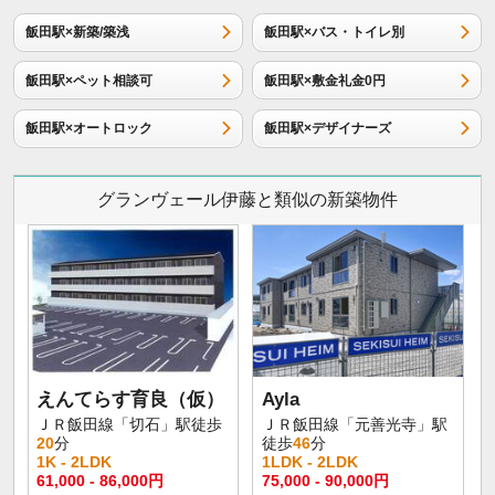
飯田駅×新築/築浅
飯田駅×バス・トイレ別
飯田駅×ペット相談可
飯田駅×敷金礼金0円
飯田駅×オートロック
飯田駅×デザイナーズ
グランヴェール伊藤と類似の新築物件
えんてらす育良（仮）
Ayla
ＪＲ飯田線「切石」駅徒歩
ＪＲ飯田線「元善光寺」駅
20
分
徒歩
46
分
1K - 2LDK
1LDK - 2LDK
61,000 - 86,000円
75,000 - 90,000円