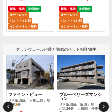
新築・築浅
管理物件
新築・築浅
管理物件
オートロック
オートロック
バス・トイレ別
バス・トイレ別
インターネット無料
インターネット無料
グランヴェール伊藤と類似のペット相談物件
ファイン・ビュー
ブルーベリーズマンシ
ョン
ＪＲ飯田線「伊那上郷」駅
ＪＲ飯田線「飯田」駅
徒歩
2
分
バス26分「上殿岡」停歩
4
1K