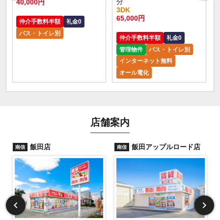
分
40,000円
3DK
65,000円
仲介手数料半額
礼金0
バス・トイレ別
仲介手数料半額
礼金0
管理物件
バス・トイレ別
インターネット無料
オール電化
店舗案内
飯田店
飯田アップルロード店
南信
南信