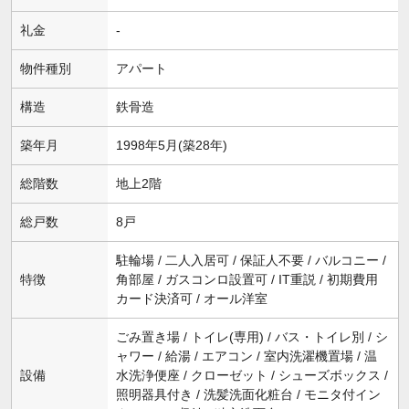
礼金
-
物件種別
アパート
構造
鉄骨造
築年月
1998年5月(築28年)
総階数
地上2階
総戸数
8戸
駐輪場 / 二人入居可 / 保証人不要 / バルコニー /
特徴
角部屋 / ガスコンロ設置可 / IT重説 / 初期費用
カード決済可 / オール洋室
ごみ置き場 / トイレ(専用) / バス・トイレ別 / シ
ャワー / 給湯 / エアコン / 室内洗濯機置場 / 温
設備
水洗浄便座 / クローゼット / シューズボックス /
照明器具付き / 洗髪洗面化粧台 / モニタ付イン