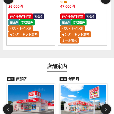
1R
2DK
26,000円
47,000円
仲介手数料半額
礼金0
仲介手数料半額
礼金0
敷金0
管理物件
敷金0
管理物件
バス・トイレ別
バス・トイレ別
インターネット無料
インターネット無料
オール電化
店舗案内
伊那店
飯田店
南信
南信