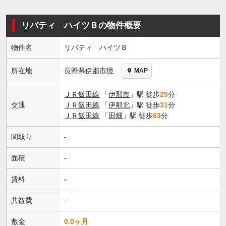
リバティ ハイツＢの物件概要
物件名
リバティ ハイツＢ
長野県
伊那市
境
所在地
MAP
ＪＲ飯田線
「
伊那市
」駅 徒歩
25
分
交通
ＪＲ飯田線
「
伊那北
」駅 徒歩
31
分
ＪＲ飯田線
「
田畑
」駅 徒歩
63
分
間取り
-
面積
-
賃料
-
共益費
-
敷金
0.0ヶ月