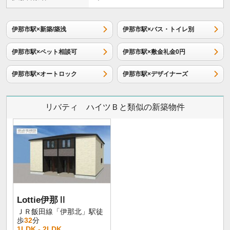
伊那市駅×新築/築浅
伊那市駅×バス・トイレ別
伊那市駅×ペット相談可
伊那市駅×敷金礼金0円
伊那市駅×オートロック
伊那市駅×デザイナーズ
リバティ ハイツＢと類似の新築物件
Lottie伊那Ⅱ
ＪＲ飯田線「伊那北」駅徒
歩
32
分
1LDK - 2LDK