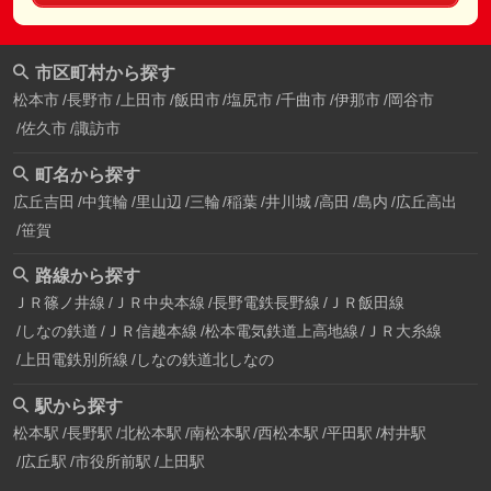
市区町村から探す
松本市
長野市
上田市
飯田市
塩尻市
千曲市
伊那市
岡谷市
佐久市
諏訪市
町名から探す
広丘吉田
中箕輪
里山辺
三輪
稲葉
井川城
高田
島内
広丘高出
笹賀
路線から探す
ＪＲ篠ノ井線
ＪＲ中央本線
長野電鉄長野線
ＪＲ飯田線
しなの鉄道
ＪＲ信越本線
松本電気鉄道上高地線
ＪＲ大糸線
上田電鉄別所線
しなの鉄道北しなの
駅から探す
松本駅
長野駅
北松本駅
南松本駅
西松本駅
平田駅
村井駅
広丘駅
市役所前駅
上田駅