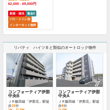
62,000 - 69,000円
新築・築浅
敷金0
バス・トイレ別
インターネット無料
リバティ ハイツＢと類似のオートロック物件
コンフォーティア伊那
コンフォーティア伊那
中央B
中央A
ＪＲ飯田線「伊那北」駅徒
ＪＲ飯田線「伊那北」駅徒
歩
10
分
歩
8
分
1K - 1LDK
1LDK