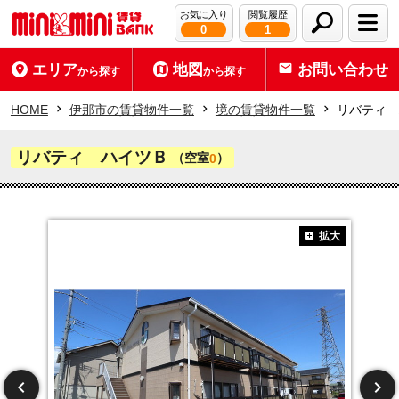
お気に入り
閲覧履歴
0
1
エリア
地図
お問い合わせ
から探す
から探す
HOME
伊那市の賃貸物件一覧
境の賃貸物件一覧
リバティ 
リバティ ハイツＢ
（空室
）
0
拡大