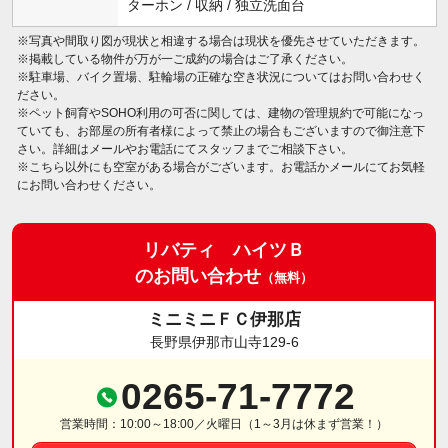
ターホン / 収納 / 独立洗面台
※写真や間取り図が現状と相違する場合は現状を優先させていただきます。
※掲載している物件が万が一ご成約の場合はご了承ください。
※駐車場、バイク置場、駐輪場の正確な空き状況についてはお問い合わせく
ださい。
※ペット飼育やSOHO利用の可否に関しては、建物の管理規約で可能になっ
ていても、お部屋の所有者様によって禁止の場合もございますので御注意下
さい。詳細はメールやお電話にてスタッフまでご相談下さい。
※こちら以外にも空室がある場合がございます。お電話かメールにてお気軽
にお問い合わせください。
リバティ ハイツＢ
のお問い合わせ
（無料）
ミニミニＦＣ伊那店
長野県伊那市山寺129-6
0265-71-7772
営業時間：10:00～18:00／火曜日（1～3月は休まず営業！）