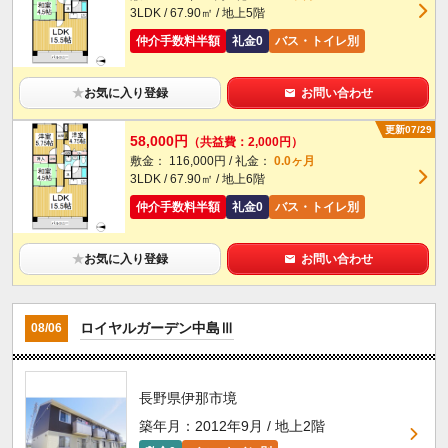
3LDK / 67.90㎡ / 地上5階
仲介手数料半額
礼金0
バス・トイレ別
★
お気に入り登録
お問い合わせ
更新07/29
58,000円
（共益費：2,000円）
敷金： 116,000円 / 礼金：
0.0ヶ月
3LDK / 67.90㎡ / 地上6階
仲介手数料半額
礼金0
バス・トイレ別
★
お気に入り登録
お問い合わせ
ロイヤルガーデン中島Ⅲ
08/06
長野県伊那市境
築年月：2012年9月 / 地上2階