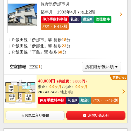
長野県伊那市境
築年月：1993年4月 / 地上2階
仲介手数料半額
礼金0
敷金0
管理物件
バス・トイレ別
ＪＲ飯田線「伊那市」駅 徒歩
18
分
ＪＲ飯田線「伊那北」駅 徒歩
23
分
ＪＲ飯田線「下島」駅 徒歩
60
分
空室情報
（空室
1
）
更新07/30
40,000円
（共益費：3,000円）
敷金：
0.0ヶ月
/ 礼金：
0.0ヶ月
2K / 43.74㎡ / 地上1階
仲介手数料半額
礼金0
敷金0
バス・トイレ別
★
お気に入り登録
お問い合わせ