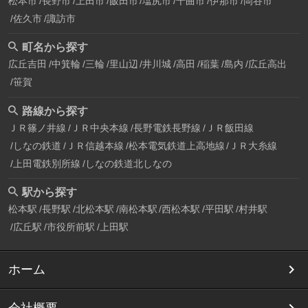
松本市
長野市
上田市
飯田市
塩尻市
千曲市
伊那市
岡谷市
佐久市
諏訪市
町名から探す
広丘吉田
中箕輪
三輪
里山辺
井川城
高田
稲葉
島内
広丘高出
笹賀
路線から探す
ＪＲ篠ノ井線
ＪＲ中央本線
長野電鉄長野線
ＪＲ飯田線
しなの鉄道
ＪＲ信越本線
松本電気鉄道上高地線
ＪＲ大糸線
上田電鉄別所線
しなの鉄道北しなの
駅から探す
松本駅
長野駅
北松本駅
南松本駅
西松本駅
平田駅
村井駅
広丘駅
市役所前駅
上田駅
ホーム
会社概要