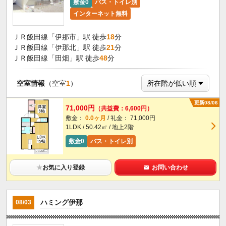
敷金0
バス・トイレ別
インターネット無料
ＪＲ飯田線「伊那市」駅 徒歩
18
分
ＪＲ飯田線「伊那北」駅 徒歩
21
分
ＪＲ飯田線「田畑」駅 徒歩
48
分
空室情報
（空室
1
）
更新08/06
71,000円
（共益費：6,600円）
敷金：
0.0ヶ月
/ 礼金： 71,000円
1LDK / 50.42㎡ / 地上2階
敷金0
バス・トイレ別
★
お気に入り登録
お問い合わせ
ハミング伊那
08/03