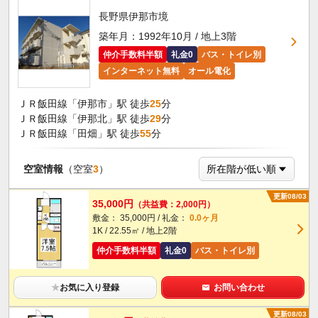
長野県伊那市境
築年月：1992年10月 / 地上3階
仲介手数料半額
礼金0
バス・トイレ別
インターネット無料
オール電化
ＪＲ飯田線「伊那市」駅 徒歩
25
分
ＪＲ飯田線「伊那北」駅 徒歩
29
分
ＪＲ飯田線「田畑」駅 徒歩
55
分
空室情報
（空室
3
）
更新08/03
35,000円
（共益費：2,000円）
敷金： 35,000円 / 礼金：
0.0ヶ月
1K / 22.55㎡ / 地上2階
仲介手数料半額
礼金0
バス・トイレ別
★
お気に入り登録
お問い合わせ
更新08/03