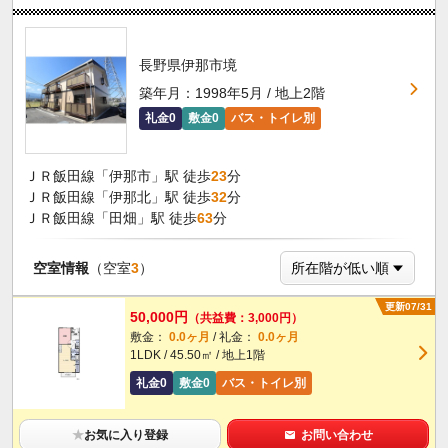
長野県伊那市境
築年月：1998年5月 / 地上2階
礼金0
敷金0
バス・トイレ別
ＪＲ飯田線「伊那市」駅 徒歩
23
分
ＪＲ飯田線「伊那北」駅 徒歩
32
分
ＪＲ飯田線「田畑」駅 徒歩
63
分
空室情報
（空室
3
）
更新07/31
50,000円
（共益費：3,000円）
敷金：
0.0ヶ月
/ 礼金：
0.0ヶ月
1LDK / 45.50㎡ / 地上1階
礼金0
敷金0
バス・トイレ別
★
お気に入り登録
お問い合わせ