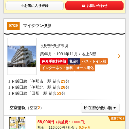
★
お気に入り登録
お問い合わせ
マイタウン伊那
07/29
長野県伊那市境
築年月：1991年11月 / 地上6階
仲介手数料半額
礼金0
バス・トイレ別
インターネット無料
オール電化
ＪＲ飯田線「伊那市」駅 徒歩
23
分
ＪＲ飯田線「伊那北」駅 徒歩
26
分
ＪＲ飯田線「田畑」駅 徒歩
53
分
空室情報
（空室
2
）
更新07/29
58,000円
（共益費：2,000円）
敷金： 116,000円 / 礼金：
0.0ヶ月