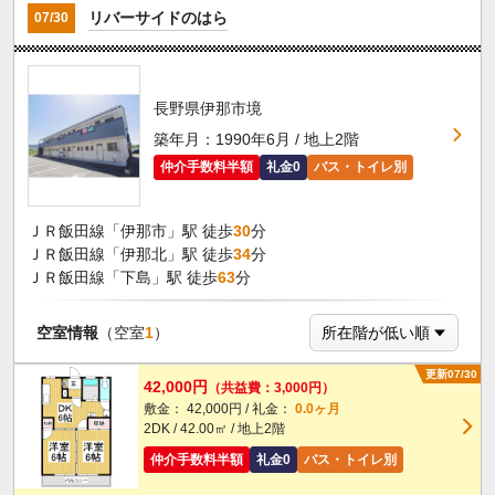
リバーサイドのはら
07/30
長野県伊那市境
築年月：1990年6月 / 地上2階
仲介手数料半額
礼金0
バス・トイレ別
ＪＲ飯田線「伊那市」駅 徒歩
30
分
ＪＲ飯田線「伊那北」駅 徒歩
34
分
ＪＲ飯田線「下島」駅 徒歩
63
分
空室情報
（空室
1
）
更新07/30
42,000円
（共益費：3,000円）
敷金： 42,000円 / 礼金：
0.0ヶ月
2DK / 42.00㎡ / 地上2階
仲介手数料半額
礼金0
バス・トイレ別