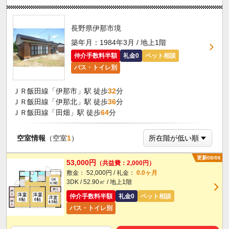
長野県伊那市境
築年月：1984年3月 / 地上1階
仲介手数料半額
礼金0
ペット相談
バス・トイレ別
ＪＲ飯田線「伊那市」駅 徒歩
32
分
ＪＲ飯田線「伊那北」駅 徒歩
36
分
ＪＲ飯田線「田畑」駅 徒歩
64
分
空室情報
（空室
1
）
更新08/06
53,000円
（共益費：2,000円）
敷金： 52,000円 / 礼金：
0.0ヶ月
3DK / 52.90㎡ / 地上1階
仲介手数料半額
礼金0
ペット相談
バス・トイレ別