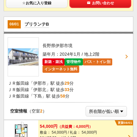
★
お気に入り登録
お問い合わせ
ブリランテB
08/01
長野県伊那市境
築年月：2024年1月 / 地上2階
新築・築浅
管理物件
バス・トイレ別
インターネット無料
ＪＲ飯田線「伊那市」駅 徒歩
29
分
ＪＲ飯田線「伊那北」駅 徒歩
33
分
ＪＲ飯田線「下島」駅 徒歩
58
分
空室情報
（空室
2
）
更新08/01
54,000円
（共益費：4,000円）
敷金： 54,000円 / 礼金： 54,000円