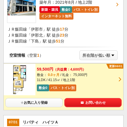
築年月：2021年8月 / 地上2階
新築・築浅
敷金0
バス・トイレ別
インターネット無料
ＪＲ飯田線「伊那市」駅 徒歩
17
分
ＪＲ飯田線「伊那北」駅 徒歩
23
分
ＪＲ飯田線「下島」駅 徒歩
51
分
空室情報
（空室
1
）
更新08/01
59,500円
（共益費：4,600円）
敷金：
0.0ヶ月
/ 礼金： 75,000円
1LDK / 41.15㎡ / 地上1階
敷金0
バス・トイレ別
★
お気に入り登録
お問い合わせ
リバティ ハイツＡ
07/31