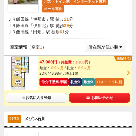
バス・トイレ別
インターネット無料
オール電化
ＪＲ飯田線「伊那市」駅 徒歩
21
分
ＪＲ飯田線「伊那北」駅 徒歩
29
分
ＪＲ飯田線「田畑」駅 徒歩
61
分
空室情報
（空室
1
）
更新08/01
47,000円
（共益費：3,300円）
敷金：
0.0ヶ月
/ 礼金：
0.0ヶ月
2DK / 43.98㎡ / 地上1階
仲介手数料半額
礼金0
敷金0
バス・トイレ別
★
お気に入り登録
お問い合わせ
メゾン石川
07/30