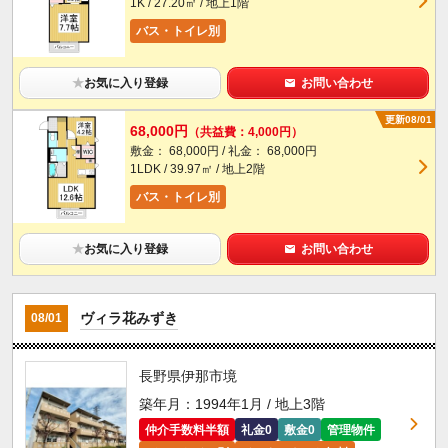
1K / 27.20㎡ / 地上1階
バス・トイレ別
★
お気に入り登録
お問い合わせ
更新08/01
68,000円
（共益費：4,000円）
敷金： 68,000円 / 礼金： 68,000円
1LDK / 39.97㎡ / 地上2階
バス・トイレ別
★
お気に入り登録
お問い合わせ
ヴィラ花みずき
08/01
長野県伊那市境
築年月：1994年1月 / 地上3階
仲介手数料半額
礼金0
敷金0
管理物件