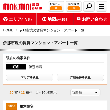
お気に入り
閲覧履歴
0
0
エリア
地図
お問い合わせ
から探す
から探す
HOME
伊那市境の賃貸マンション・アパート一覧
伊那市境の賃貸マンション・アパート一覧
現在の検索条件
町名
伊那市境
エリアを変更
詳細条件を変更
20
室 /
13
棟中 1～10 棟表示
柏木住宅
08/06