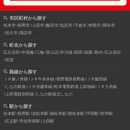
市区町村から探す
松本市
長野市
上田市
飯田市
塩尻市
千曲市
伊那市
岡谷市
佐久市
諏訪市
町名から探す
広丘吉田
中箕輪
三輪
里山辺
井川城
高田
稲葉
島内
広丘高出
笹賀
路線から探す
ＪＲ篠ノ井線
ＪＲ中央本線
長野電鉄長野線
ＪＲ飯田線
しなの鉄道
ＪＲ信越本線
松本電気鉄道上高地線
ＪＲ大糸線
上田電鉄別所線
しなの鉄道北しなの
駅から探す
松本駅
長野駅
北松本駅
南松本駅
西松本駅
平田駅
村井駅
広丘駅
市役所前駅
上田駅