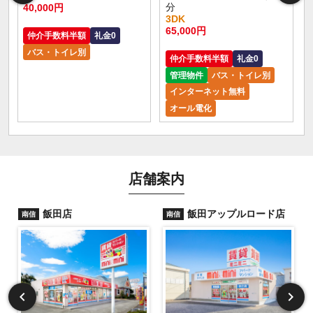
分
40,000円
3DK
65,000円
仲介手数料半額
礼金0
バス・トイレ別
仲介手数料半額
礼金0
管理物件
バス・トイレ別
インターネット無料
オール電化
店舗案内
飯田店
飯田アップルロード店
南信
南信