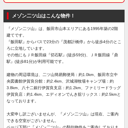
メゾン二ツ山はこんな物件！
『メゾン二ツ山』は、飯田市山本エリアにある1995年築の2階
建てです。
『飯田駅』からバスで23分の『茂都計橋停』から徒歩4分のとこ
ろに立地しています。
その他にもＪＲ飯田線『切石駅』(徒歩59分)、ＪＲ飯田線『鼎
駅』(徒歩81分)が利用可能です。
建物の周辺環境は、二ツ山簡易郵便局：約1.0km、飯田市立中
央図書館伊賀良分館：約2.4km、沢城湖牧場キャンプ場：約
3.8km、八十二銀行伊賀良支店：約1.2km、ファミリードラッグ
伊賀良店：約1.4km、エディオンでんき舘リックス：約2.5kmと
なっております。
大変申し訳ございませんが、『メゾン二ツ山』は現在、ご案内
できる空室がございません。
ページ下部に『メゾン二ツ山』の類似物件をご案内しておりま