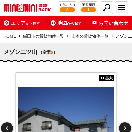
お気に入り
閲覧履歴
0
1
エリア
地図
お問い合わせ
から探す
から探す
HOME
飯田市の賃貸物件一覧
山本の賃貸物件一覧
メゾン二
メゾン二ツ山
（空室
）
0
拡大