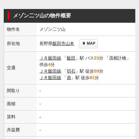
メゾン二ツ山の物件概要
物件名
メゾン二ツ山
長野県
飯田市
山本
所在地
MAP
ＪＲ飯田線
「
飯田
」駅 バス
23
分 「茂都計橋」
停歩
4
分
交通
ＪＲ飯田線
「
切石
」駅 徒歩
59
分
ＪＲ飯田線
「
鼎
」駅 徒歩
81
分
間取り
-
面積
-
賃料
-
共益費
-