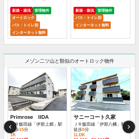
新築・築浅
管理物件
新築・築浅
管理物件
オートロック
バス・トイレ別
バス・トイレ別
インターネット無料
インターネット無料
メゾン二ツ山と類似のオートロック物件
Primrose IIDA
サニーコート久家
ＪＲ飯田線「伊那上郷」駅
ＪＲ飯田線「伊那八幡」駅
徒歩
15
分
徒歩
5
分
1K
1LDK