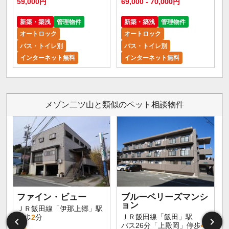
59,000円
69,000 - 70,000円
新築・築浅
管理物件
新築・築浅
管理物件
オートロック
オートロック
バス・トイレ別
バス・トイレ別
インターネット無料
インターネット無料
メゾン二ツ山と類似のペット相談物件
ファイン・ビュー
ブルーベリーズマンシ
ョン
ＪＲ飯田線「伊那上郷」駅
ＪＲ飯田線「飯田」駅
徒歩
2
分
バス26分「上殿岡」停歩
4
1K