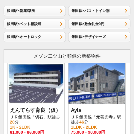
飯田駅×新築/築浅
飯田駅×バス・トイレ別
飯田駅×ペット相談可
飯田駅×敷金礼金0円
飯田駅×オートロック
飯田駅×デザイナーズ
メゾン二ツ山と類似の新築物件
えんてらす育良（仮）
Ayla
ＪＲ飯田線「切石」駅徒歩
ＪＲ飯田線「元善光寺」駅
20
分
徒歩
46
分
1K - 2LDK
1LDK - 2LDK
61,000 - 86,000円
75,000 - 90,000円