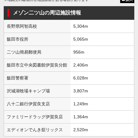
メゾン二ツ山の周辺施設情報
長野県阿智高校
5,304m
飯田市役所
5,065m
二ツ山簡易郵便局
956m
飯田市立中央図書館伊賀良分館
2,406m
飯田警察署
6,028m
沢城湖牧場キャンプ場
3,807m
八十二銀行伊賀良支店
1,249m
ファミリードラッグ伊賀良店
1,364m
エディオンでんき舘リックス
2,520m