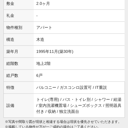
敷金
2.0ヶ月
礼金
-
物件種別
アパート
構造
木造
築年月
1995年11月(築30年)
総階数
地上2階
総戸数
6戸
特徴
バルコニー / ガスコンロ設置可 / IT重説
トイレ(専用) / バス・トイレ別 / シャワー / 給湯
設備
/ 室内洗濯機置場 / シューズボックス / 照明器具
付き / 収納 / 独立洗面台
※写真や間取り図が現状と相違する場合は現状を優先させていただきます。
※掲載している物件が万が一ご成約の場合はご了承ください。