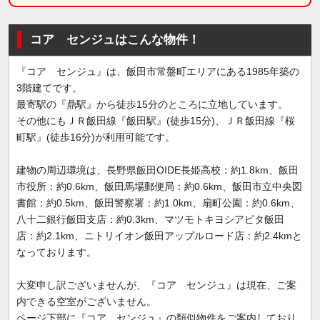
コア センジュはこんな物件！
『コア センジュ』は、飯田市常盤町エリアにある1985年築の
3階建てです。
最寄駅の『鼎駅』から徒歩15分のところに立地しています。
その他にもＪＲ飯田線『飯田駅』(徒歩15分)、ＪＲ飯田線『桜
町駅』(徒歩16分)が利用可能です。
建物の周辺環境は、長野県飯田OIDE長姫高校：約1.8km、飯田
市役所：約0.6km、飯田馬場郵便局：約0.6km、飯田市立中央図
書館：約0.5km、飯田警察署：約1.0km、扇町公園：約0.6km、
八十二銀行飯田支店：約0.3km、マツモトキヨシアピタ飯田
店：約2.1km、ニトリイオン飯田アップルロード店：約2.4kmと
なっております。
大変申し訳ございませんが、『コア センジュ』は現在、ご案
内できる空室がございません。
ページ下部に『コア センジュ』の類似物件をご案内しており