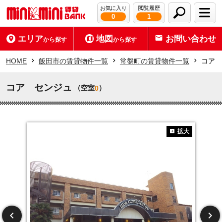
お気に入り
閲覧履歴
0
1
エリア
地図
お問い合わせ
から探す
から探す
HOME
飯田市の賃貸物件一覧
常盤町の賃貸物件一覧
コア 
コア センジュ
（空室
）
0
拡大