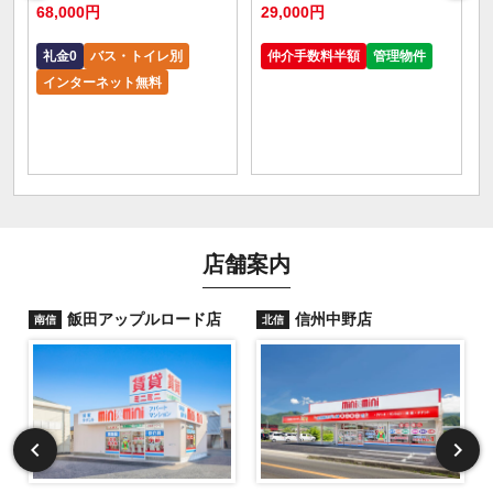
68,000円
29,000円
礼金0
バス・トイレ別
仲介手数料半額
管理物件
インターネット無料
店舗案内
飯田アップルロード店
信州中野店
南信
北信