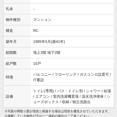
礼金
-
物件種別
マンション
構造
RC
築年月
1985年5月(築41年)
総階数
地上3階 地下2階
総戸数
10戸
バルコニー / フローリング / ガスコンロ設置可 /
特徴
IT重説
トイレ(専用) / バス・トイレ別 / シャワー / 給湯
設備
/ エアコン / 室内洗濯機置場 / 温水洗浄便座 / シ
ューズボックス / 収納 / 独立洗面台
※写真や間取り図が現状と相違する場合は現状を優先させていただきます。
※掲載している物件が万が一ご成約の場合はご了承ください。