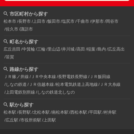
市区町村から探す
松本市
長野市
上田市
飯田市
塩尻市
千曲市
伊那市
岡谷市
佐久市
諏訪市
町名から探す
広丘吉田
中箕輪
三輪
里山辺
井川城
高田
稲葉
島内
広丘高出
笹賀
路線から探す
ＪＲ篠ノ井線
ＪＲ中央本線
長野電鉄長野線
ＪＲ飯田線
しなの鉄道
ＪＲ信越本線
松本電気鉄道上高地線
ＪＲ大糸線
上田電鉄別所線
しなの鉄道北しなの
駅から探す
松本駅
長野駅
北松本駅
南松本駅
西松本駅
平田駅
村井駅
広丘駅
市役所前駅
上田駅