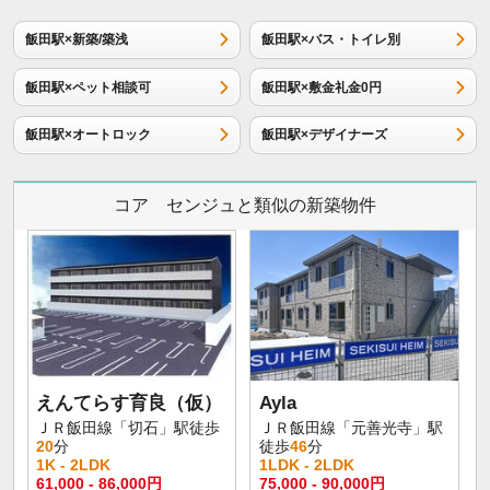
飯田駅×新築/築浅
飯田駅×バス・トイレ別
飯田駅×ペット相談可
飯田駅×敷金礼金0円
飯田駅×オートロック
飯田駅×デザイナーズ
コア センジュと類似の新築物件
えんてらす育良（仮）
Ayla
ＪＲ飯田線「切石」駅徒歩
ＪＲ飯田線「元善光寺」駅
20
分
徒歩
46
分
1K - 2LDK
1LDK - 2LDK
61,000 - 86,000円
75,000 - 90,000円