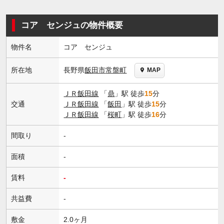
コア センジュの物件概要
物件名
コア センジュ
長野県
飯田市
常盤町
所在地
MAP
ＪＲ飯田線
「
鼎
」駅 徒歩
15
分
交通
ＪＲ飯田線
「
飯田
」駅 徒歩
15
分
ＪＲ飯田線
「
桜町
」駅 徒歩
16
分
間取り
-
面積
-
賃料
-
共益費
-
敷金
2.0ヶ月