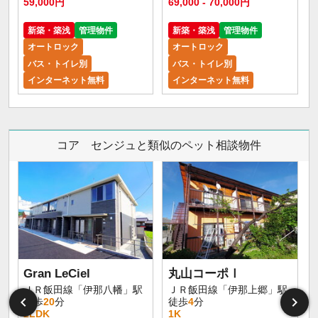
59,000円
69,000 - 70,000円
新築・築浅
管理物件
新築・築浅
管理物件
オートロック
オートロック
バス・トイレ別
バス・トイレ別
インターネット無料
インターネット無料
コア センジュと類似のペット相談物件
Gran LeCiel
丸山コーポⅠ
ＪＲ飯田線「伊那八幡」駅
ＪＲ飯田線「伊那上郷」駅
徒歩
20
分
徒歩
4
分
2LDK
1K