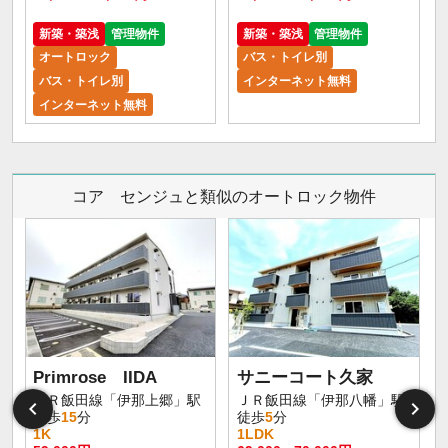
新築・築浅
管理物件
新築・築浅
管理物件
オートロック
バス・トイレ別
バス・トイレ別
インターネット無料
インターネット無料
コア センジュと類似のオートロック物件
Primrose IIDA
サニーコート久家
ＪＲ飯田線「伊那上郷」駅
ＪＲ飯田線「伊那八幡」駅
徒歩
15
分
徒歩
5
分
1K
1LDK