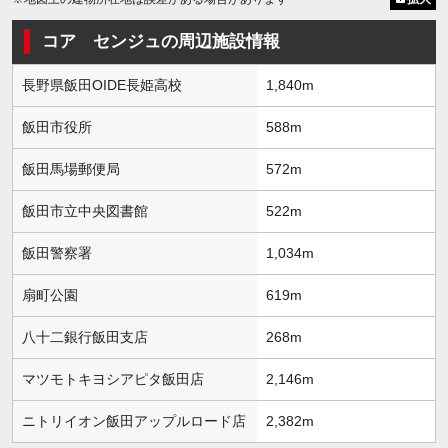
コア センジュの周辺施設情報
長野県飯田OIDE長姫高校
1,840m
飯田市役所
588m
飯田馬場郵便局
572m
飯田市立中央図書館
522m
飯田警察署
1,034m
扇町公園
619m
八十二銀行飯田支店
268m
マツモトキヨシアピタ飯田店
2,146m
ニトリイオン飯田アップルロード店
2,382m