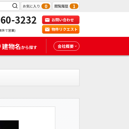
0
1
お気に入り
閲覧履歴
-60-3232
お問い合わせ
物件リクエスト
無休で営業)
建物名
会社概要
から探す