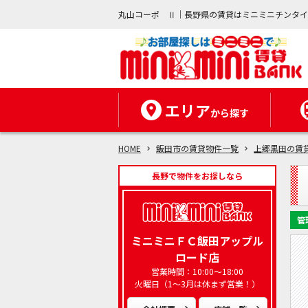
丸山コーポ Ⅱ｜長野県の賃貸はミニミニチンタ
エリア
から探す
HOME
飯田市の賃貸物件一覧
上郷黒田の賃
長野で物件をお探しなら
管
ミニミニＦＣ飯田アップル
ロード店
営業時間：10:00～18:00
火曜日（1～3月は休まず営業！）