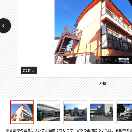
拡大
拡大
拡大
拡大
拡大
周辺施設：高校・高専
周辺施設：中学校
周辺施設：小学校
周辺施設：役所
外観
※お部屋の画像はサンプル画像になります。実際の画像については、募集中の