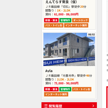
えんてらす育良（仮）
ＪＲ飯田線「切石」駅徒歩
20
分
間取り：
1K - 2LDK
賃料：
61,000 - 86,000円
新築・築浅
管理物件
オートロック
バス・トイレ別
インターネット無料
08/02
Ayla
ＪＲ飯田線「元善光寺」駅徒歩
46
分
間取り：
1LDK - 2LDK
賃料：
75,000 - 90,000円
新築・築浅
管理物件
バス・トイレ別
インターネット無料
閲覧履歴