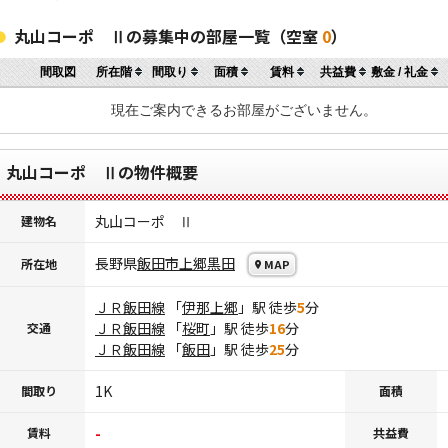
丸山コーポ Ⅱの募集中の部屋一覧（空室
0
）
間取図
所在階
間取り
面積
賃料
共益費
敷金 / 礼金
現在ご案内できるお部屋がございません。
丸山コーポ Ⅱの物件概要
丸山コーポ Ⅱ
建物名
長野県
飯田市
上郷黒田
所在地
MAP
ＪＲ飯田線
「
伊那上郷
」駅 徒歩
5
分
ＪＲ飯田線
「
桜町
」駅 徒歩
16
分
交通
ＪＲ飯田線
「
飯田
」駅 徒歩
25
分
1K
間取り
面積
-
賃料
共益費