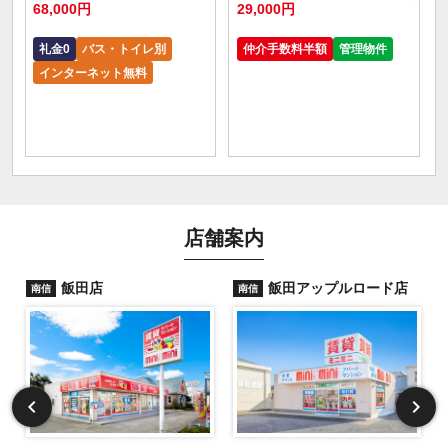
68,000円
29,000円
礼金0
バス・トイレ別
仲介手数料半額
管理物件
インターネット無料
店舗案内
飯田店
飯田アップルロード店
南信
南信