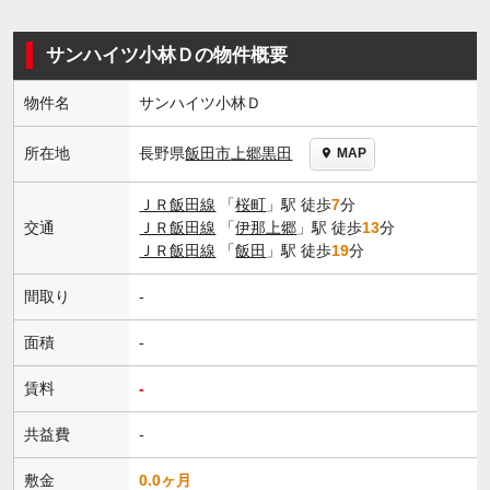
サンハイツ小林Ｄの物件概要
物件名
サンハイツ小林Ｄ
長野県
飯田市
上郷黒田
所在地
MAP
ＪＲ飯田線
「
桜町
」駅 徒歩
7
分
交通
ＪＲ飯田線
「
伊那上郷
」駅 徒歩
13
分
ＪＲ飯田線
「
飯田
」駅 徒歩
19
分
間取り
-
面積
-
賃料
-
共益費
-
敷金
0.0ヶ月