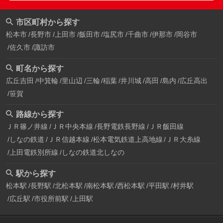
市区町村から探す
松本市
長野市
上田市
飯田市
塩尻市
千曲市
伊那市
岡谷市
佐久市
諏訪市
町名から探す
広丘吉田
中箕輪
里山辺
三輪
稲葉
井川城
高田
島内
広丘高出
笹賀
路線から探す
ＪＲ篠ノ井線
ＪＲ中央本線
長野電鉄長野線
ＪＲ飯田線
しなの鉄道
ＪＲ信越本線
松本電気鉄道上高地線
ＪＲ大糸線
上田電鉄別所線
しなの鉄道北しなの
駅から探す
松本駅
長野駅
北松本駅
南松本駅
西松本駅
平田駅
村井駅
広丘駅
市役所前駅
上田駅