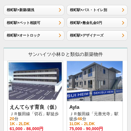
桜町駅×新築/築浅
桜町駅×バス・トイレ別
桜町駅×ペット相談可
桜町駅×敷金礼金0円
桜町駅×オートロック
桜町駅×デザイナーズ
サンハイツ小林Ｄと類似の新築物件
えんてらす育良（仮）
Ayla
ＪＲ飯田線「切石」駅徒歩
ＪＲ飯田線「元善光寺」駅
20
分
徒歩
46
分
1K - 2LDK
1LDK - 2LDK
61,000 - 86,000円
75,000 - 90,000円