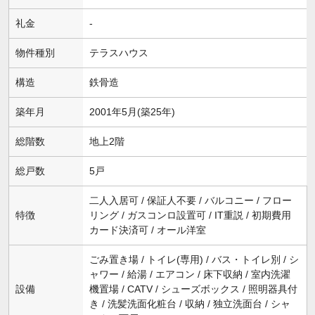
礼金
-
物件種別
テラスハウス
構造
鉄骨造
築年月
2001年5月(築25年)
総階数
地上2階
総戸数
5戸
二人入居可 / 保証人不要 / バルコニー / フロー
特徴
リング / ガスコンロ設置可 / IT重説 / 初期費用
カード決済可 / オール洋室
ごみ置き場 / トイレ(専用) / バス・トイレ別 / シ
ャワー / 給湯 / エアコン / 床下収納 / 室内洗濯
設備
機置場 / CATV / シューズボックス / 照明器具付
き / 洗髪洗面化粧台 / 収納 / 独立洗面台 / シャ