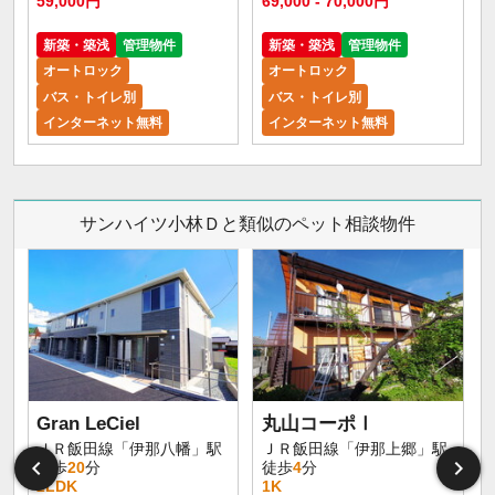
59,000円
69,000 - 70,000円
新築・築浅
管理物件
新築・築浅
管理物件
オートロック
オートロック
バス・トイレ別
バス・トイレ別
インターネット無料
インターネット無料
サンハイツ小林Ｄと類似のペット相談物件
Gran LeCiel
丸山コーポⅠ
ＪＲ飯田線「伊那八幡」駅
ＪＲ飯田線「伊那上郷」駅
徒歩
20
分
徒歩
4
分
2LDK
1K