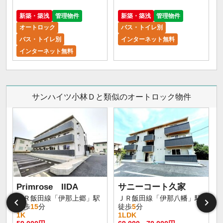
新築・築浅
管理物件
新築・築浅
管理物件
オートロック
バス・トイレ別
バス・トイレ別
インターネット無料
インターネット無料
サンハイツ小林Ｄと類似のオートロック物件
Primrose IIDA
サニーコート久家
ＪＲ飯田線「伊那上郷」駅
ＪＲ飯田線「伊那八幡」駅
徒歩
15
分
徒歩
5
分
1K
1LDK