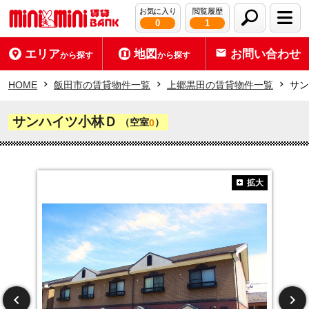
お気に入り
閲覧履歴
0
1
エリア
地図
お問い合わせ
から探す
から探す
HOME
飯田市の賃貸物件一覧
上郷黒田の賃貸物件一覧
サン
サンハイツ小林Ｄ
（空室
）
0
拡大