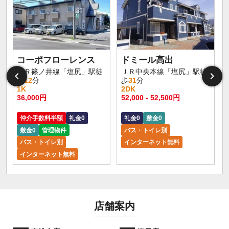
コーポフローレンス
ドミール高出
ＪＲ篠ノ井線「塩尻」駅徒
ＪＲ中央本線「塩尻」駅徒
歩
12
分
歩
31
分
1K
2DK
36,000円
52,000 - 52,500円
仲介手数料半額
礼金0
礼金0
敷金0
敷金0
管理物件
バス・トイレ別
バス・トイレ別
インターネット無料
インターネット無料
店舗案内