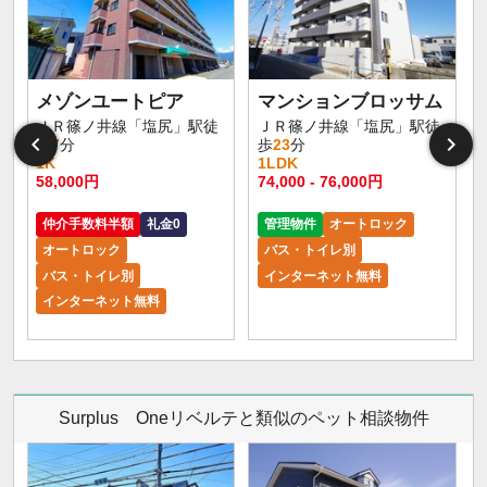
メゾンユートピア
マンションブロッサム
ＪＲ篠ノ井線「塩尻」駅徒
ＪＲ篠ノ井線「塩尻」駅徒
歩
7
分
歩
23
分
1K
1LDK
1
58,000円
74,000 - 76,000円
6
仲介手数料半額
礼金0
管理物件
オートロック
オートロック
バス・トイレ別
バス・トイレ別
インターネット無料
インターネット無料
Surplus Oneリベルテと類似のペット相談物件