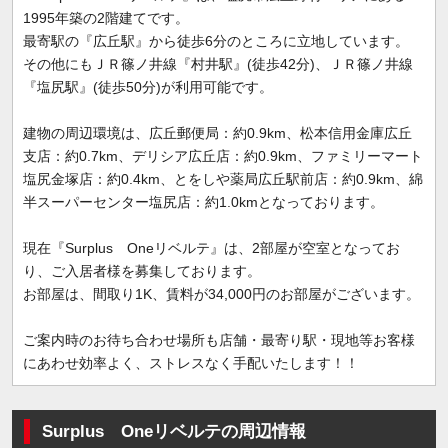
1995年築の2階建てです。
最寄駅の『広丘駅』から徒歩6分のところに立地しています。
その他にもＪＲ篠ノ井線『村井駅』(徒歩42分)、ＪＲ篠ノ井線
『塩尻駅』(徒歩50分)が利用可能です。
建物の周辺環境は、広丘郵便局：約0.9km、松本信用金庫広丘
支店：約0.7km、デリシア広丘店：約0.9km、ファミリーマート
塩尻金塚店：約0.4km、とをしや薬局広丘駅前店：約0.9km、綿
半スーパーセンター塩尻店：約1.0kmとなっております。
現在『Surplus Oneリベルテ』は、2部屋が空室となってお
り、ご入居者様を募集しております。
お部屋は、間取り1K、賃料が34,000円のお部屋がございます。
ご案内時のお待ち合わせ場所も店舗・最寄り駅・現地等お客様
にあわせ効率よく、ストレスなく手配いたします！！
Surplus Oneリベルテの周辺情報