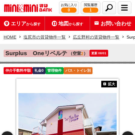
お気に入り
閲覧履歴
0
1
エリア
地図
お問い合わせ
から探す
から探す
HOME
塩尻市の賃貸物件一覧
広丘野村の賃貸物件一覧
Su
Surplus Oneリベルテ
（空室
）
2
更新 08/01
仲介手数料半額
礼金0
管理物件
バス・トイレ別
拡大