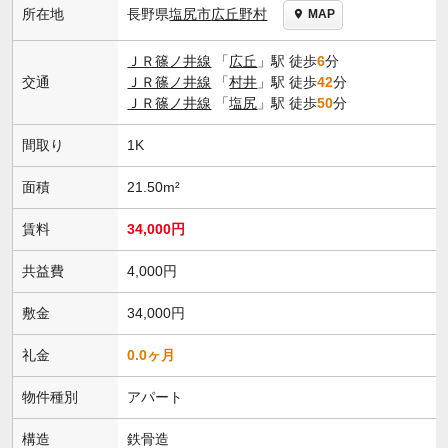
長野県
塩尻市
広丘野村
所在地
MAP
ＪＲ篠ノ井線
「
広丘
」駅 徒歩
6
分
交通
ＪＲ篠ノ井線
「
村井
」駅 徒歩
42
分
ＪＲ篠ノ井線
「
塩尻
」駅 徒歩
50
分
間取り
1K
面積
21.50m²
賃料
34,000円
共益費
4,000円
敷金
34,000円
礼金
0.0ヶ月
物件種別
アパート
構造
鉄骨造