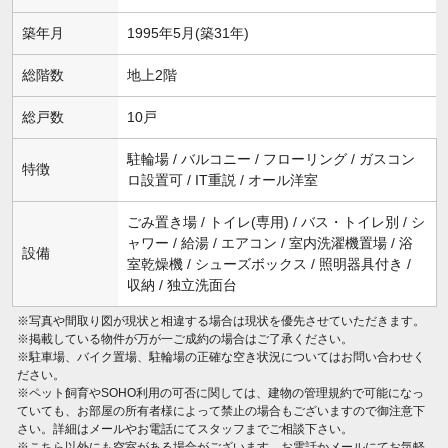
築年月
1995年5月(築31年)
総階数
地上2階
総戸数
10戸
駐輪場 / バルコニー / フローリング / ガスコン
特徴
ロ設置可 / IT重説 / オール洋室
ごみ置き場 / トイレ(専用) / バス・トイレ別 / シ
ャワー / 給湯 / エアコン / 室内洗濯機置場 / 浴
設備
室乾燥機 / シューズボックス / 照明器具付き /
収納 / 独立洗面台
※写真や間取り図が現状と相違する場合は現状を優先させていただきます。
※掲載している物件が万が一ご成約の場合はご了承ください。
※駐車場、バイク置場、駐輪場の正確な空き状況についてはお問い合わせく
ださい。
※ペット飼育やSOHO利用の可否に関しては、建物の管理規約で可能になっ
ていても、お部屋の所有者様によって禁止の場合もございますので御注意下
さい。詳細はメールやお電話にてスタッフまでご相談下さい。
※こちら以外にも空室がある場合がございます。お電話かメールにてお気軽