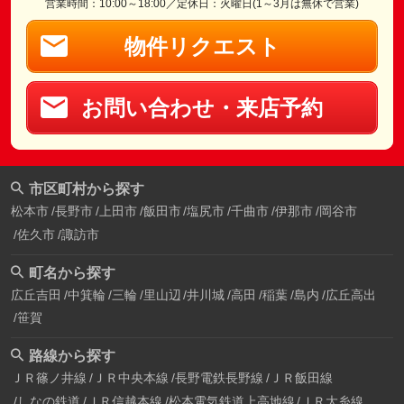
営業時間：10:00～18:00／定休日：火曜日(1～3月は無休で営業)
物件リクエスト
お問い合わせ・来店予約
市区町村から探す
松本市
長野市
上田市
飯田市
塩尻市
千曲市
伊那市
岡谷市
佐久市
諏訪市
町名から探す
広丘吉田
中箕輪
三輪
里山辺
井川城
高田
稲葉
島内
広丘高出
笹賀
路線から探す
ＪＲ篠ノ井線
ＪＲ中央本線
長野電鉄長野線
ＪＲ飯田線
しなの鉄道
ＪＲ信越本線
松本電気鉄道上高地線
ＪＲ大糸線