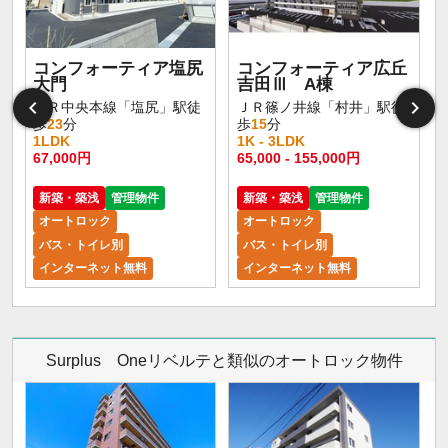
コンフォーティア塩尻
コンフォーティア広丘
大門
吉田Ⅲ A棟
ＪＲ中央本線「塩尻」駅徒
ＪＲ篠ノ井線「村井」駅徒
歩
23
分
歩
15
分
1LDK
1K - 3LDK
67,000円
65,000 - 155,000円
新築・築浅
管理物件
新築・築浅
管理物件
オートロック
オートロック
バス・トイレ別
バス・トイレ別
インターネット無料
インターネット無料
Surplus Oneリベルテと類似のオートロック物件