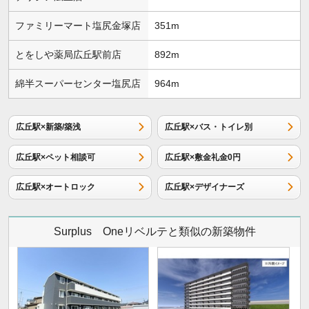
ファミリーマート塩尻金塚店
351m
とをしや薬局広丘駅前店
892m
綿半スーパーセンター塩尻店
964m
広丘駅×新築/築浅
広丘駅×バス・トイレ別
広丘駅×ペット相談可
広丘駅×敷金礼金0円
広丘駅×オートロック
広丘駅×デザイナーズ
Surplus Oneリベルテと類似の新築物件