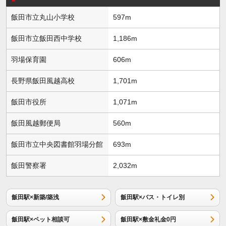
飯田市立丸山小学校
597m
飯田市立飯田西中学校
1,186m
羽場保育園
606m
長野県飯田風越高校
1,701m
飯田市役所
1,071m
飯田風越郵便局
560m
飯田市立中央図書館羽場分館
693m
飯田警察署
2,032m
飯田駅×新築/築浅
飯田駅×バス・トイレ別
飯田駅×ペット相談可
飯田駅×敷金礼金0円