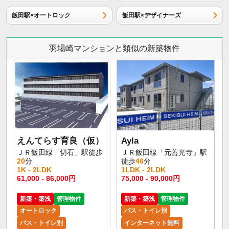
飯田駅×オートロック
飯田駅×デザイナーズ
羽場崎マンションと類似の新築物件
えんてらす育良（仮）
Ayla
ＪＲ飯田線「切石」駅徒歩
ＪＲ飯田線「元善光寺」駅
20
分
徒歩
46
分
1K - 2LDK
1LDK - 2LDK
61,000 - 86,000円
75,000 - 90,000円
新築・築浅
管理物件
新築・築浅
管理物件
オートロック
バス・トイレ別
バス・トイレ別
インターネット無料