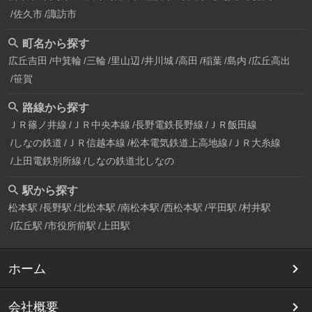
佐久市
諏訪市
町名から探す
広丘吉田
中箕輪
三輪
里山辺
井川城
高田
稲葉
島内
広丘高出
笹賀
路線から探す
ＪＲ篠ノ井線
ＪＲ中央本線
長野電鉄長野線
ＪＲ飯田線
しなの鉄道
ＪＲ信越本線
松本電気鉄道上高地線
ＪＲ大糸線
上田電鉄別所線
しなの鉄道北しなの
駅から探す
松本駅
長野駅
北松本駅
南松本駅
西松本駅
平田駅
村井駅
広丘駅
市役所前駅
上田駅
ホーム
会社概要