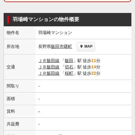
羽場崎マンションの物件概要
物件名
羽場崎マンション
長野県
飯田市
曙町
所在地
MAP
ＪＲ飯田線
「
飯田
」駅 徒歩
11
分
交通
ＪＲ飯田線
「
切石
」駅 徒歩
14
分
ＪＲ飯田線
「
桜町
」駅 徒歩
22
分
間取り
-
面積
-
賃料
-
共益費
-