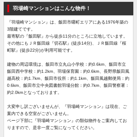
羽場崎マンションはこんな物件！
『羽場崎マンション』は、飯田市曙町エリアにある1976年築の
3階建てです。
最寄駅の『飯田駅』から徒歩11分のところに立地しています。
その他にもＪＲ飯田線『切石駅』(徒歩14分)、ＪＲ飯田線『桜
町駅』(徒歩22分)が利用可能です。
建物の周辺環境は、飯田市立丸山小学校：約0.6km、飯田市立
飯田西中学校：約1.2km、羽場保育園：約0.6km、長野県飯田風
越高校：約1.7km、飯田市役所：約1.1km、飯田風越郵便局：約
0.6km、飯田市立中央図書館羽場分館：約0.7km、飯田警察署：
約2.0kmとなっております。
大変申し訳ございませんが、『羽場崎マンション』は現在、ご
案内できる空室がございません。
ページ下部に『羽場崎マンション』の類似物件をご案内してお
りますので、是非一度ご覧になってください。