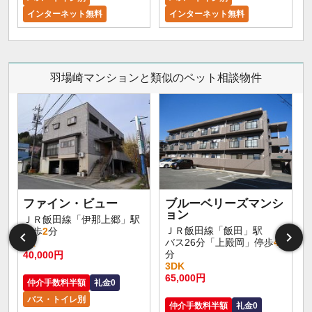
インターネット無料
インターネット無料
羽場崎マンションと類似のペット相談物件
ファイン・ビュー
ブルーベリーズマンシ
ョン
ＪＲ飯田線「伊那上郷」駅
ＪＲ飯田線「飯田」駅
徒歩
2
分
バス26分「上殿岡」停歩
4
1K
分
40,000円
3DK
65,000円
仲介手数料半額
礼金0
バス・トイレ別
仲介手数料半額
礼金0