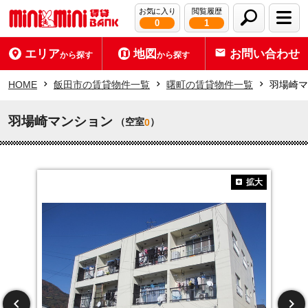
お気に入り
閲覧履歴
0
1
エリア
地図
お問い合わせ
から探す
から探す
HOME
飯田市の賃貸物件一覧
曙町の賃貸物件一覧
羽場崎マ
羽場崎マンション
（空室
）
0
拡大