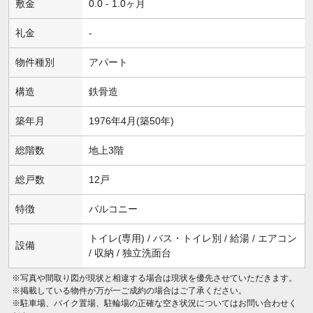
敷金
0.0 - 1.0ヶ月
礼金
-
物件種別
アパート
構造
鉄骨造
築年月
1976年4月(築50年)
総階数
地上3階
総戸数
12戸
特徴
バルコニー
トイレ(専用) / バス・トイレ別 / 給湯 / エアコン
設備
/ 収納 / 独立洗面台
※写真や間取り図が現状と相違する場合は現状を優先させていただきます。
※掲載している物件が万が一ご成約の場合はご了承ください。
※駐車場、バイク置場、駐輪場の正確な空き状況についてはお問い合わせく