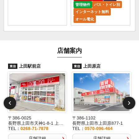
管理物件
バス・トイレ別
インターネット無料
オール電化
店舗案内
上田駅前店
上田原店
東信
東信
〒386-0025
〒386-1102
長野県上田市天神1-8-1 上田駅前ビルパレオ1F
長野県上田市上田原877-1
TEL：
0268-71-7878
TEL：
0570-096-464
店舗詳細
店舗詳細