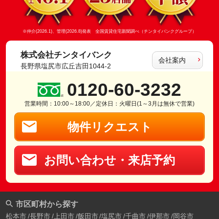
※仲介(2026.1)、管理(2026.8)発表 全国賃貸住宅新聞調べ（チンタイバンクグループ）
株式会社チンタイバンク
会社案内
長野県塩尻市広丘吉田1044-2
0120-60-3232
営業時間：10:00～18:00／定休日：火曜日(1～3月は無休で営業)
物件リクエスト
お問い合わせ・来店予約
市区町村から探す
松本市
長野市
上田市
飯田市
塩尻市
千曲市
伊那市
岡谷市