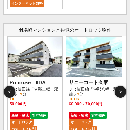
インターネット無料
羽場崎マンションと類似のオートロック物件
Primrose IIDA
サニーコート久家
ＪＲ飯田線「伊那上郷」駅
ＪＲ飯田線「伊那八幡」駅
徒歩
15
分
徒歩
5
分
1K
1LDK
59,000円
69,000 - 70,000円
新築・築浅
管理物件
新築・築浅
管理物件
オートロック
オートロック
バス・トイレ別
バス・トイレ別