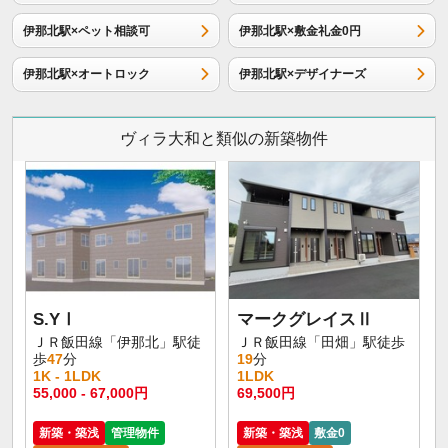
伊那北駅×ペット相談可
伊那北駅×敷金礼金0円
伊那北駅×オートロック
伊那北駅×デザイナーズ
ヴィラ大和と類似の新築物件
S.YⅠ
マークグレイスⅡ
ＪＲ飯田線「伊那北」駅徒
ＪＲ飯田線「田畑」駅徒歩
歩
47
分
19
分
1K - 1LDK
1LDK
55,000 - 67,000円
69,500円
新築・築浅
管理物件
新築・築浅
敷金0