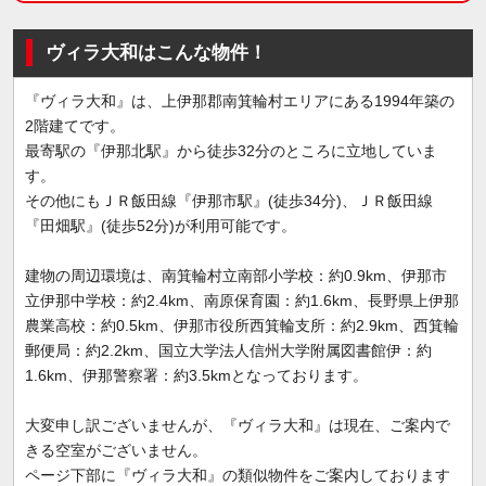
ヴィラ大和はこんな物件！
『ヴィラ大和』は、上伊那郡南箕輪村エリアにある1994年築の
2階建てです。
最寄駅の『伊那北駅』から徒歩32分のところに立地していま
す。
その他にもＪＲ飯田線『伊那市駅』(徒歩34分)、ＪＲ飯田線
『田畑駅』(徒歩52分)が利用可能です。
建物の周辺環境は、南箕輪村立南部小学校：約0.9km、伊那市
立伊那中学校：約2.4km、南原保育園：約1.6km、長野県上伊那
農業高校：約0.5km、伊那市役所西箕輪支所：約2.9km、西箕輪
郵便局：約2.2km、国立大学法人信州大学附属図書館伊：約
1.6km、伊那警察署：約3.5kmとなっております。
大変申し訳ございませんが、『ヴィラ大和』は現在、ご案内で
きる空室がございません。
ページ下部に『ヴィラ大和』の類似物件をご案内しております