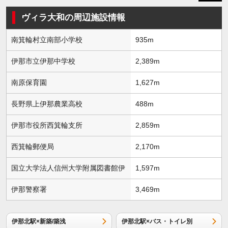
ヴィラ大和の周辺施設情報
南箕輪村立南部小学校
935m
伊那市立伊那中学校
2,389m
南原保育園
1,627m
長野県上伊那農業高校
488m
伊那市役所西箕輪支所
2,859m
西箕輪郵便局
2,170m
国立大学法人信州大学附属図書館伊
1,597m
伊那警察署
3,469m
伊那北駅×新築/築浅
伊那北駅×バス・トイレ別