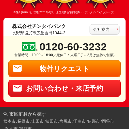
※仲介(2026.1)、管理(2026.8)発表 全国賃貸住宅新聞調べ（チンタイバンクグループ）
株式会社チンタイバンク
会社案内
長野県塩尻市広丘吉田1044-2
0120-60-3232
営業時間：10:00～18:00／定休日：火曜日(1～3月は無休で営業)
物件リクエスト
お問い合わせ・来店予約
市区町村から探す
松本市
長野市
上田市
飯田市
塩尻市
千曲市
伊那市
岡谷市
佐久市
諏訪市