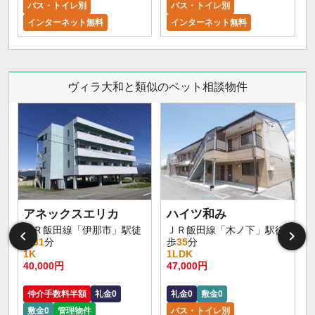
バス・トイレ別
バス・トイレ別
インターネット無料
インターネット無料
ヴィラ大和と類似のペット相談物件
アネックスエリカ
ハイツ和み
ＪＲ飯田線「伊那市」駅徒
ＪＲ飯田線「木ノ下」駅徒
歩
31
分
歩
35
分
1K
1LDK
40,000円
47,000円
仲介手数料半額
礼金0
礼金0
敷金0
敷金0
管理物件
バス・トイレ別