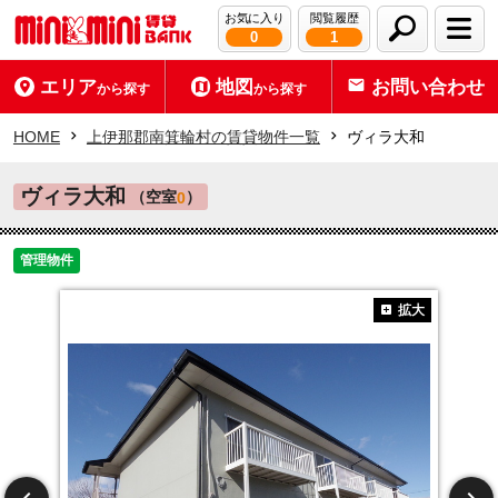
お気に入り
閲覧履歴
0
1
エリア
地図
お問い合わせ
から探す
から探す
HOME
上伊那郡南箕輪村の賃貸物件一覧
ヴィラ大和
ヴィラ大和
（空室
）
0
管理物件
拡大