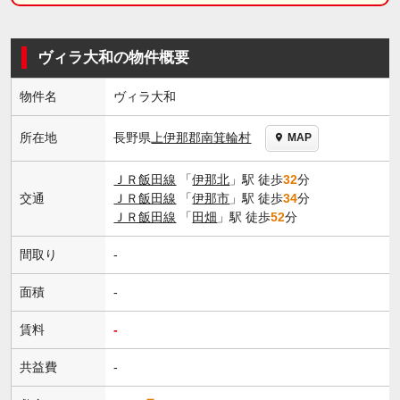
ヴィラ大和の物件概要
物件名
ヴィラ大和
長野県
上伊那郡南箕輪村
所在地
MAP
ＪＲ飯田線
「
伊那北
」駅 徒歩
32
分
交通
ＪＲ飯田線
「
伊那市
」駅 徒歩
34
分
ＪＲ飯田線
「
田畑
」駅 徒歩
52
分
間取り
-
面積
-
賃料
-
共益費
-