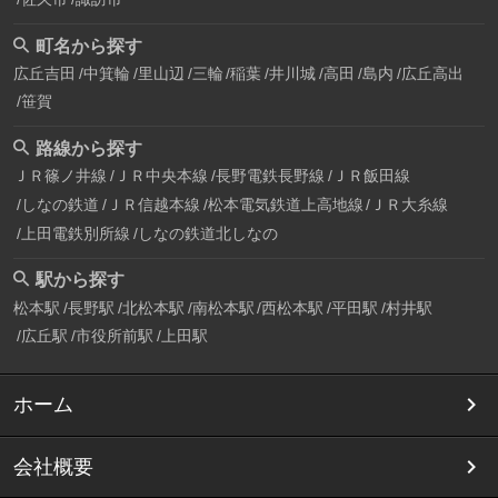
町名から探す
広丘吉田
中箕輪
里山辺
三輪
稲葉
井川城
高田
島内
広丘高出
笹賀
路線から探す
ＪＲ篠ノ井線
ＪＲ中央本線
長野電鉄長野線
ＪＲ飯田線
しなの鉄道
ＪＲ信越本線
松本電気鉄道上高地線
ＪＲ大糸線
上田電鉄別所線
しなの鉄道北しなの
駅から探す
松本駅
長野駅
北松本駅
南松本駅
西松本駅
平田駅
村井駅
広丘駅
市役所前駅
上田駅
ホーム
会社概要