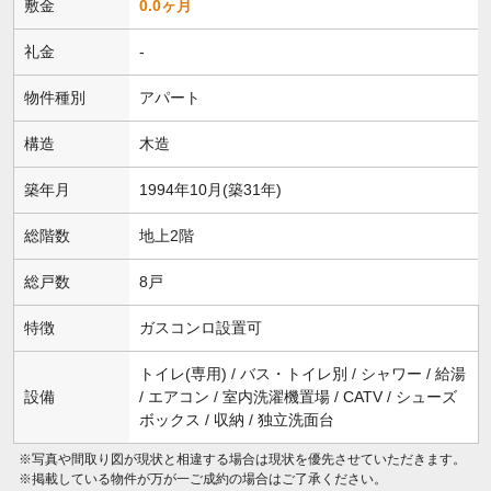
敷金
0.0ヶ月
礼金
-
物件種別
アパート
構造
木造
築年月
1994年10月(築31年)
総階数
地上2階
総戸数
8戸
特徴
ガスコンロ設置可
トイレ(専用) / バス・トイレ別 / シャワー / 給湯
設備
/ エアコン / 室内洗濯機置場 / CATV / シューズ
ボックス / 収納 / 独立洗面台
※写真や間取り図が現状と相違する場合は現状を優先させていただきます。
※掲載している物件が万が一ご成約の場合はご了承ください。