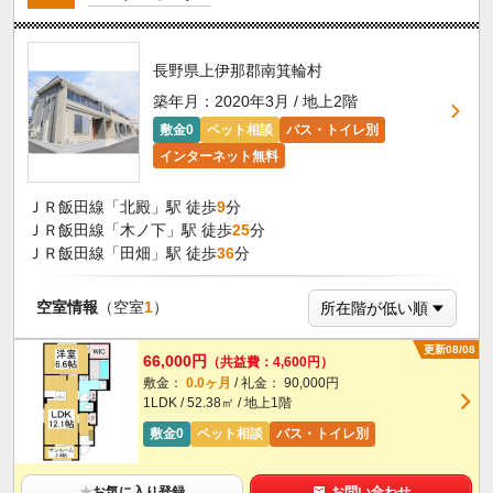
長野県上伊那郡南箕輪村
築年月：2020年3月 / 地上2階
敷金0
ペット相談
バス・トイレ別
インターネット無料
ＪＲ飯田線「北殿」駅 徒歩
9
分
ＪＲ飯田線「木ノ下」駅 徒歩
25
分
ＪＲ飯田線「田畑」駅 徒歩
36
分
空室情報
（空室
1
）
更新08/08
66,000円
（共益費：4,600円）
敷金：
0.0ヶ月
/ 礼金： 90,000円
1LDK / 52.38㎡ / 地上1階
敷金0
ペット相談
バス・トイレ別
★
お気に入り登録
お問い合わせ