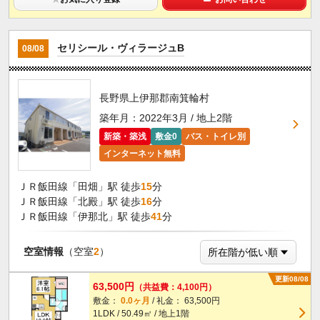
セリシール・ヴィラージュB
08/08
長野県上伊那郡南箕輪村
築年月：2022年3月 / 地上2階
新築・築浅
敷金0
バス・トイレ別
インターネット無料
ＪＲ飯田線「田畑」駅 徒歩
15
分
ＪＲ飯田線「北殿」駅 徒歩
16
分
ＪＲ飯田線「伊那北」駅 徒歩
41
分
空室情報
（空室
2
）
更新08/08
63,500円
（共益費：4,100円）
敷金：
0.0ヶ月
/ 礼金： 63,500円
1LDK / 50.49㎡ / 地上1階