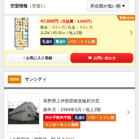
空室情報
（空室
1
）
更新08/08
47,000円
（共益費：3,500円）
敷金：
0.0ヶ月
/ 礼金：
0.0ヶ月
1LDK / 45.50㎡ / 地上2階
礼金0
敷金0
バス・トイレ別
★
お気に入り登録
お問い合わせ
サンシティ
08/08
長野県上伊那郡南箕輪村沢尻
築年月：1994年3月 / 地上2階
仲介手数料半額
礼金0
バス・トイレ別
インターネット無料