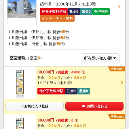
築年月：1996年11月 / 地上3階
仲介手数料半額
礼金0
敷金0
管理物件
インターネット無料
ＪＲ飯田線「伊那北」駅 徒歩
45
分
ＪＲ飯田線「伊那市」駅 徒歩
54
分
ＪＲ飯田線「田畑」駅 徒歩
56
分
空室情報
（空室
4
）
更新08/08
30,000円
（共益費：4,000円）
敷金：
0.0ヶ月
/ 礼金：
0.0ヶ月
1K / 21.75㎡ / 地上1階
仲介手数料半額
礼金0
敷金0
★
お気に入り登録
お問い合わせ
更新08/08
30,000円
（共益費：0円）
敷金：
0.0ヶ月
/ 礼金：
0.0ヶ月