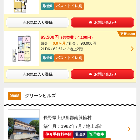
敷金0
バス・トイレ別
★
お気に入り登録
お問い合わせ
更新08/08
69,500円
（共益費：4,100円）
敷金：
0.0ヶ月
/ 礼金： 90,000円
2LDK / 62.51㎡ / 地上2階
敷金0
バス・トイレ別
★
お気に入り登録
お問い合わせ
グリーンヒルズ
08/08
長野県上伊那郡南箕輪村
築年月：1982年7月 / 地上2階
仲介手数料半額
礼金0
管理物件