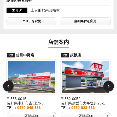
現在の検索条件
エリア
上伊那郡南箕輪村
エリアを変更
詳細条件を変更
店舗案内
信州中野店
須坂店
北信
北信
〒383-0015
〒382-0052
長野県中野市吉田13-3
長野県須坂市大字塩川26-1
TEL：
0570-046-333
TEL：
0570-023-636
店舗詳細
店舗詳細