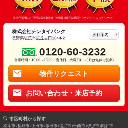
※仲介(2026.1)、管理(2026.8)発表 全国賃貸住宅新聞調べ（チンタイバンクグループ）
株式会社チンタイバンク
会社案内
長野県塩尻市広丘吉田1044-2
0120-60-3232
営業時間：10:00～18:00／定休日：火曜日(1～3月は無休で営業)
物件リクエスト
お問い合わせ・来店予約
市区町村から探す
松本市
長野市
上田市
飯田市
塩尻市
千曲市
伊那市
岡谷市