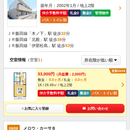
築年月：2002年1月 / 地上2階
仲介手数料半額
礼金0
敷金0
管理物件
バス・トイレ別
ＪＲ飯田線「木ノ下」駅 徒歩
32
分
ＪＲ飯田線「北殿」駅 徒歩
38
分
ＪＲ飯田線「伊那松島」駅 徒歩
53
分
空室情報
（空室
1
）
更新08/08
33,000円
（共益費：2,000円）
敷金：
0.0ヶ月
/ 礼金：
0.0ヶ月
1K / 26.49㎡ / 地上2階
仲介手数料半額
礼金0
敷金0
バス・トイレ別
★
お気に入り登録
お問い合わせ
メロウ・カーサＢ
08/08