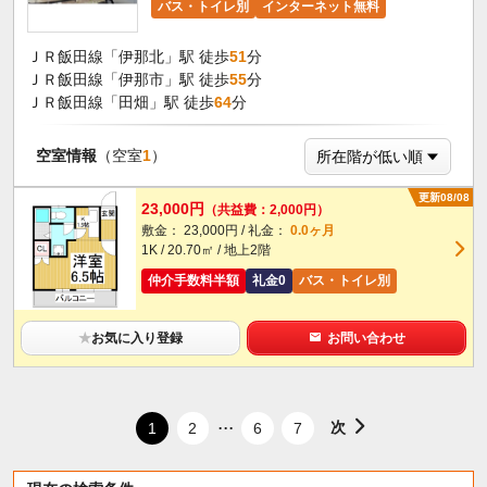
バス・トイレ別
インターネット無料
ＪＲ飯田線「伊那北」駅 徒歩
51
分
ＪＲ飯田線「伊那市」駅 徒歩
55
分
ＪＲ飯田線「田畑」駅 徒歩
64
分
空室情報
（空室
1
）
更新08/08
23,000円
（共益費：2,000円）
敷金： 23,000円 / 礼金：
0.0ヶ月
1K / 20.70㎡ / 地上2階
仲介手数料半額
礼金0
バス・トイレ別
★
お気に入り登録
お問い合わせ
...
次
1
2
6
7