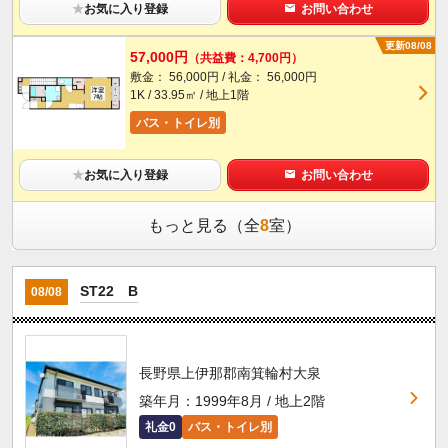
★
お気に入り登録
お問い合わせ
更新08/08
57,000円
（共益費：4,700円）
敷金： 56,000円 / 礼金： 56,000円
1K / 33.95㎡ / 地上1階
バス・トイレ別
★
お気に入り登録
お問い合わせ
もっと見る（全
8
室）
ST22 B
08/08
長野県上伊那郡南箕輪村大泉
築年月：1999年8月 / 地上2階
礼金0
バス・トイレ別