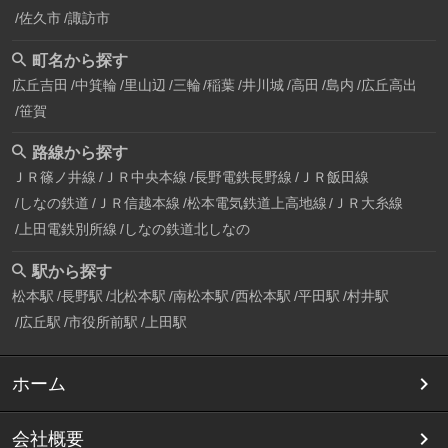
佐久市
諏訪市
町名から探す
広丘吉田
中箕輪
里山辺
三輪
稲葉
井川城
高田
島内
広丘高出
笹賀
路線から探す
ＪＲ篠ノ井線
ＪＲ中央本線
長野電鉄長野線
ＪＲ飯田線
しなの鉄道
ＪＲ信越本線
松本電気鉄道上高地線
ＪＲ大糸線
上田電鉄別所線
しなの鉄道北しなの
駅から探す
松本駅
長野駅
北松本駅
南松本駅
西松本駅
平田駅
村井駅
広丘駅
市役所前駅
上田駅
ホーム
会社概要