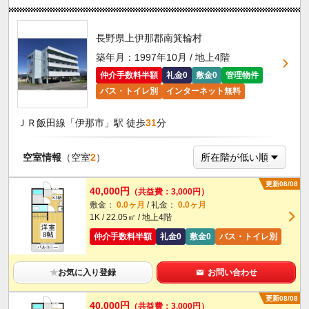
長野県上伊那郡南箕輪村
築年月：1997年10月 / 地上4階
仲介手数料半額
礼金0
敷金0
管理物件
バス・トイレ別
インターネット無料
ＪＲ飯田線「伊那市」駅 徒歩
31
分
空室情報
（空室
2
）
更新08/08
40,000円
（共益費：3,000円）
敷金：
0.0ヶ月
/ 礼金：
0.0ヶ月
1K / 22.05㎡ / 地上4階
仲介手数料半額
礼金0
敷金0
バス・トイレ別
★
お気に入り登録
お問い合わせ
更新08/08
40,000円
（共益費：3,000円）