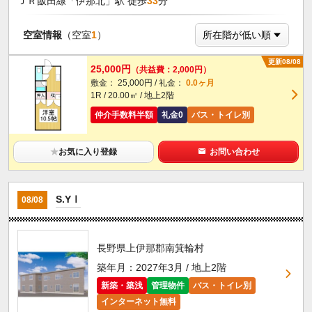
ＪＲ飯田線「伊那北」駅 徒歩
33
分
空室情報
（空室
1
）
更新08/08
25,000円
（共益費：2,000円）
敷金： 25,000円 / 礼金：
0.0ヶ月
1R / 20.00㎡ / 地上2階
仲介手数料半額
礼金0
バス・トイレ別
★
お気に入り登録
お問い合わせ
S.YⅠ
08/08
長野県上伊那郡南箕輪村
築年月：2027年3月 / 地上2階
新築・築浅
管理物件
バス・トイレ別
インターネット無料