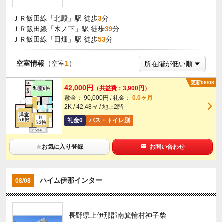
ＪＲ飯田線「北殿」駅 徒歩
3
分
ＪＲ飯田線「木ノ下」駅 徒歩
39
分
ＪＲ飯田線「田畑」駅 徒歩
53
分
空室情報
（空室
1
）
更新08/08
42,000円
（共益費：3,900円）
敷金： 90,000円 / 礼金：
0.0ヶ月
2K / 42.48㎡ / 地上2階
礼金0
バス・トイレ別
★
お気に入り登録
お問い合わせ
ハイム伊那インター
08/08
長野県上伊那郡南箕輪村神子柴