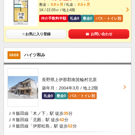
敷金：
0.0ヶ月
/ 礼金：
0.0ヶ月
1K / 22.05㎡ / 地上4階
仲介手数料半額
礼金0
敷金0
バス・トイレ別
★
お気に入り登録
お問い合わせ
ハイツ和み
08/08
長野県上伊那郡南箕輪村北原
築年月：2004年3月 / 地上2階
礼金0
敷金0
バス・トイレ別
ＪＲ飯田線「木ノ下」駅 徒歩
35
分
ＪＲ飯田線「北殿」駅 徒歩
42
分
ＪＲ飯田線「伊那松島」駅 徒歩
52
分