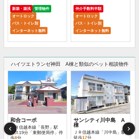
5
新築・築浅
管理物件
仲介手数料半額
オートロック
オートロック
バス・トイレ別
バス・トイレ別
インターネット無料
インターネット無料
ハイツエトランゼ神田 A棟と類似のペット相談物件
和合コーポ
サンシティ川中島 A
棟
ＪＲ信越本線「長野」駅
ＪＲ信越本線「川中島」駅
バス19分「東郵便局停」停
徒歩
17
分
歩
8
分