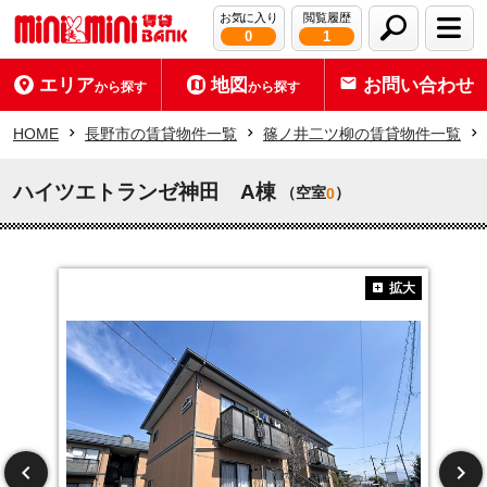
お気に入り
閲覧履歴
0
1
エリア
地図
お問い合わせ
から探す
から探す
HOME
長野市の賃貸物件一覧
篠ノ井二ツ柳の賃貸物件一覧
ハイツエトランゼ神田 A棟
（空室
）
0
拡大