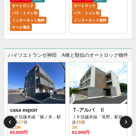
オートロック
オートロック
バス・トイレ別
バス・トイレ別
インターネット無料
インターネット無料
オール電化
ハイツエトランゼ神田 A棟と類似のオートロック物件
casa espoir
Ｔ-アルバ Ⅱ
ＪＲ信越本線「篠ノ井」駅
ＪＲ信越本線「長野」駅徒
徒歩
17
分
歩
15
分
1LDK
1K
65,000円
63,000円