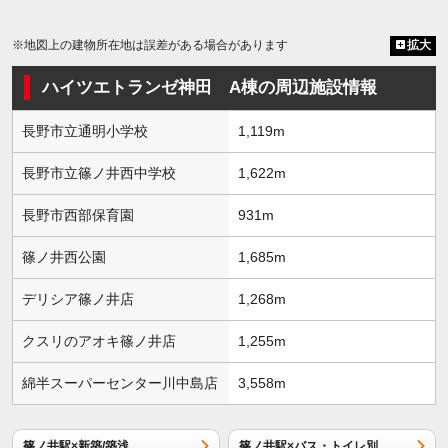
※地図上の建物所在地は誤差がある場合があります
拡大
ハイツエトランゼ神田 A棟の周辺施設情報
長野市立通明小学校
1,119m
長野市立篠ノ井西中学校
1,622m
長野市西部保育園
931m
篠ノ井西公園
1,685m
デリシア篠ノ井店
1,268m
クスリのアオキ篠ノ井店
1,255m
綿半スーパーセンター川中島店
3,558m
篠ノ井駅×新築/築浅
篠ノ井駅×バス・トイレ別