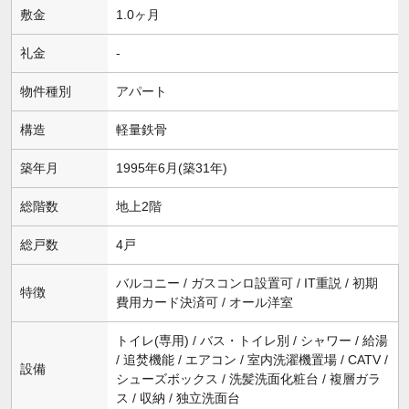
敷金
1.0ヶ月
礼金
-
物件種別
アパート
構造
軽量鉄骨
築年月
1995年6月(築31年)
総階数
地上2階
総戸数
4戸
バルコニー / ガスコンロ設置可 / IT重説 / 初期
特徴
費用カード決済可 / オール洋室
トイレ(専用) / バス・トイレ別 / シャワー / 給湯
/ 追焚機能 / エアコン / 室内洗濯機置場 / CATV /
設備
シューズボックス / 洗髪洗面化粧台 / 複層ガラ
ス / 収納 / 独立洗面台