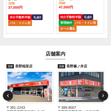
3DK
1DK
47,000円
37,000円
仲介手数料半額
礼金0
仲介手数料半額
礼金0
管理物件
バス・トイレ別
バス・トイレ別
オール電化
店舗案内
長野稲里店
長野篠ノ井店
北信
北信
〒381-2243
〒388-8007