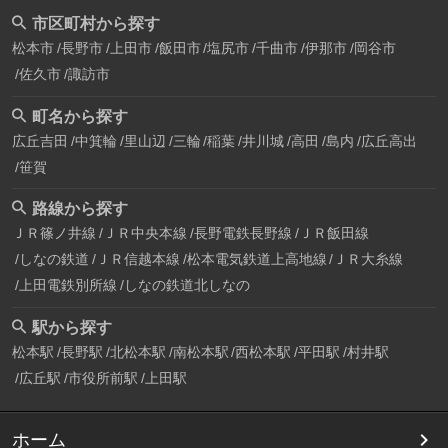
市区町村から探す
松本市
長野市
上田市
飯田市
塩尻市
千曲市
伊那市
岡谷市
佐久市
諏訪市
町名から探す
広丘吉田
中箕輪
里山辺
三輪
稲葉
井川城
高田
島内
広丘高出
笹賀
路線から探す
ＪＲ篠ノ井線
ＪＲ中央本線
長野電鉄長野線
ＪＲ飯田線
しなの鉄道
ＪＲ信越本線
松本電気鉄道上高地線
ＪＲ大糸線
上田電鉄別所線
しなの鉄道北しなの
駅から探す
松本駅
長野駅
北松本駅
南松本駅
西松本駅
平田駅
村井駅
広丘駅
市役所前駅
上田駅
ホーム