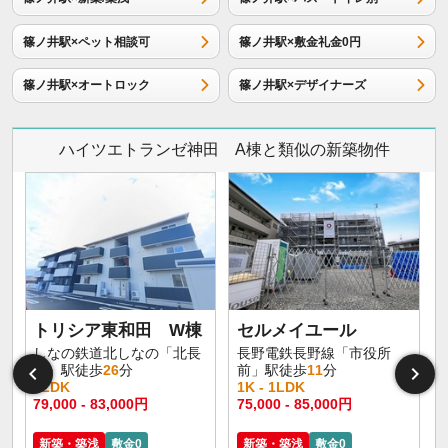
篠ノ井駅×ペット相談可
篠ノ井駅×敷金礼金0円
篠ノ井駅×オートロック
篠ノ井駅×デザイナーズ
ハイツエトランゼ神田 A棟と類似の新築物件
トリシア東和田 W棟
セルメイユール
しなの鉄道北しなの「北長
長野電鉄長野線「市役所
野」駅徒歩
26
分
前」駅徒歩
11
分
1LDK
1K - 1LDK
1
79,000 - 83,000円
75,000 - 85,000円
6
新築・築浅
敷金0
新築・築浅
敷金0