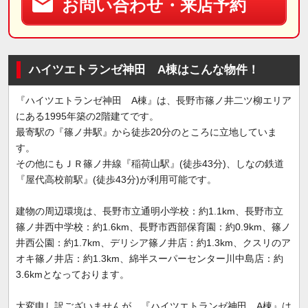
お問い合わせ・来店予約
ハイツエトランゼ神田 A棟はこんな物件！
『ハイツエトランゼ神田 A棟』は、長野市篠ノ井二ツ柳エリア
にある1995年築の2階建てです。
最寄駅の『篠ノ井駅』から徒歩20分のところに立地していま
す。
その他にもＪＲ篠ノ井線『稲荷山駅』(徒歩43分)、しなの鉄道
『屋代高校前駅』(徒歩43分)が利用可能です。
建物の周辺環境は、長野市立通明小学校：約1.1km、長野市立
篠ノ井西中学校：約1.6km、長野市西部保育園：約0.9km、篠ノ
井西公園：約1.7km、デリシア篠ノ井店：約1.3km、クスリのア
オキ篠ノ井店：約1.3km、綿半スーパーセンター川中島店：約
3.6kmとなっております。
大変申し訳ございませんが、『ハイツエトランゼ神田 A棟』は