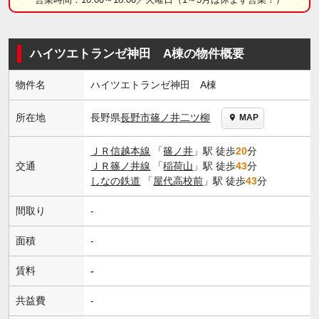
ハイツエトランゼ神田 A棟の物件概要
物件名
ハイツエトランゼ神田 A棟
長野県
長野市
篠ノ井二ツ柳
所在地
MAP
ＪＲ信越本線
「
篠ノ井
」駅 徒歩
20
分
交通
ＪＲ篠ノ井線
「
稲荷山
」駅 徒歩
43
分
しなの鉄道
「
屋代高校前
」駅 徒歩
43
分
間取り
-
面積
-
賃料
-
共益費
-