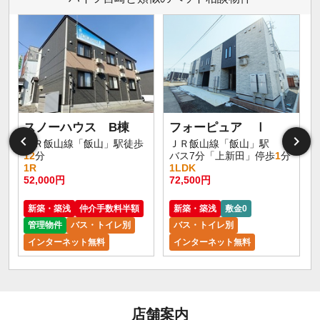
スノーハウス B棟
フォーピュア Ⅰ
ＪＲ飯山線「飯山」駅徒歩
ＪＲ飯山線「飯山」駅
12
分
バス7分「上新田」停歩
1
分
1R
1LDK
52,000円
72,500円
新築・築浅
仲介手数料半額
新築・築浅
敷金0
管理物件
バス・トイレ別
バス・トイレ別
インターネット無料
インターネット無料
店舗案内