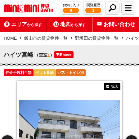
お気に入り
閲覧履歴
0
1
エリア
地図
お問い合わせ
から探す
から探す
HOME
飯山市の賃貸物件一覧
野坂田の賃貸物件一覧
ハイツ
ハイツ宮崎
（空室
）
1
更新 08/05
仲介手数料半額
ペット相談
バス・トイレ別
拡大