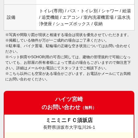
トイレ(専用) / バス・トイレ別 / シャワー / 給湯
設備
/ 追焚機能 / エアコン / 室内洗濯機置場 / 温水洗
浄便座 / シューズボックス / 収納
※写真や間取り図が現状と相違する場合は現状を優先させていただきます。
※掲載している物件が万が一ご成約の場合はご了承ください。
※駐車場、バイク置場、駐輪場の正確な空き状況についてはお問い合わせく
ださい。
※ペット飼育やSOHO利用の可否に関しては、建物の管理規約で可能になっ
ていても、お部屋の所有者様によって禁止の場合もございますので御注意下
さい。詳細はメールやお電話にてスタッフまでご相談下さい。
※こちら以外にも空室がある場合がございます。お電話かメールにてお気軽
にお問い合わせください。
ハイツ宮崎
のお問い合わせ
（無料）
ミニミニＦＣ須坂店
長野県須坂市大字塩川26-1