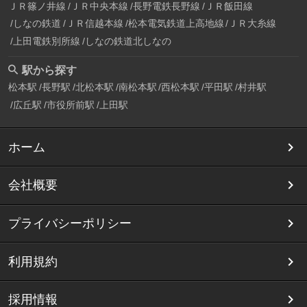
ＪＲ篠ノ井線
ＪＲ中央本線
長野電鉄長野線
ＪＲ飯田線
しなの鉄道
ＪＲ信越本線
松本電気鉄道上高地線
ＪＲ大糸線
上田電鉄別所線
しなの鉄道北しなの
駅から探す
松本駅
長野駅
北松本駅
南松本駅
西松本駅
平田駅
村井駅
広丘駅
市役所前駅
上田駅
ホーム
会社概要
プライバシーポリシー
利用規約
採用情報