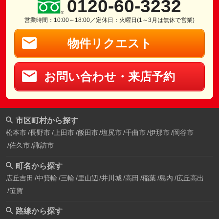
0120-60-3232
営業時間：10:00～18:00／定休日：火曜日(1～3月は無休で営業)
物件リクエスト
お問い合わせ・来店予約
市区町村から探す
松本市
長野市
上田市
飯田市
塩尻市
千曲市
伊那市
岡谷市
佐久市
諏訪市
町名から探す
広丘吉田
中箕輪
三輪
里山辺
井川城
高田
稲葉
島内
広丘高出
笹賀
路線から探す